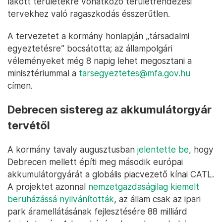
lakott területekre vonatkozó területrendezési
tervekhez való ragaszkodás ésszerűtlen.
A tervezetet a kormány honlapján „társadalmi
egyeztetésre” bocsátotta; az állampolgári
véleményeket még 8 napig lehet megosztani a
minisztériummal a
tarsegyeztetes@mfa.gov.hu
címen.
Debrecen sistereg az akkumulátorgyár
tervétől
A kormány tavaly augusztusban
jelentette be
, hogy
Debrecen mellett építi meg második európai
akkumulátorgyárát a globális piacvezető kínai CATL.
A projektet azonnal
nemzetgazdaságilag kiemelt
beruházássá nyilvánították
, az állam csak az ipari
park áramellátásának fejlesztésére 88 milliárd