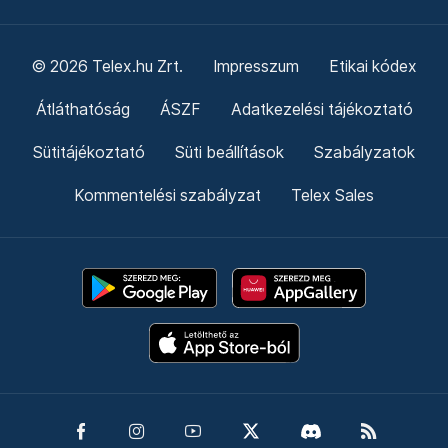
© 2026 Telex.hu Zrt.
Impresszum
Etikai kódex
Átláthatóság
ÁSZF
Adatkezelési tájékoztató
Sütitájékoztató
Süti beállítások
Szabályzatok
Kommentelési szabályzat
Telex Sales