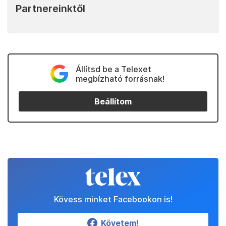
Partnereinktől
Állítsd be a Telexet
megbízható forrásnak!
Beállítom
Kövess minket Facebookon is!
Követem!