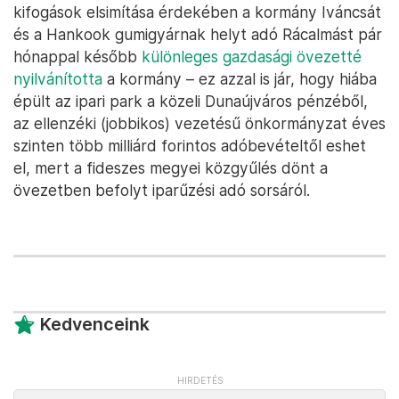
kifogások elsimítása érdekében a kormány Iváncsát
és a Hankook gumigyárnak helyt adó Rácalmást pár
hónappal később
különleges gazdasági övezetté
nyilvánította
a kormány – ez azzal is jár, hogy hiába
épült az ipari park a közeli Dunaújváros pénzéből,
az ellenzéki (jobbikos) vezetésű önkormányzat éves
szinten több milliárd forintos adóbevételtől eshet
el, mert a fideszes megyei közgyűlés dönt a
övezetben befolyt iparűzési adó sorsáról.
Kedvenceink