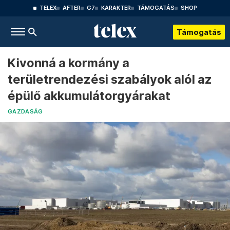
TELEX
AFTER
G7
KARAKTER
TÁMOGATÁS
SHOP
Támogatás
Kivonná a kormány a
területrendezési szabályok alól az
épülő akkumulátorgyárakat
GAZDASÁG