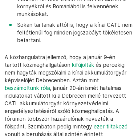
környékről és Romániából is felvennének
munkásokat.
Sokan tartanak attól is, hogy a kínai CATL nem
feltétlenül fog minden jogszabályt tökéletesen
betartani.
A közhangulatra jellemző, hogy a január 9-én
tartott közmeghallgatáson
kifújolták
és percekig
nem hagyták megszólalni a kínai akkumulátorgyár
képviselőjét Debrecenben. Aztán mint
beszámoltunk róla
, január 20-án ismét hatalmas
indulatokat váltott ki a Debrecen mellé tervezett
CATL akkumulátorgyár környezetvédelmi
engedélyeztetéséről szóló közmeghallgatás. A
fórumon többször hazaárulónak nevezték a
főispánt. Szombaton pedig mintegy
ezer tiltakozó
vonult a beruházás által szintén érintett