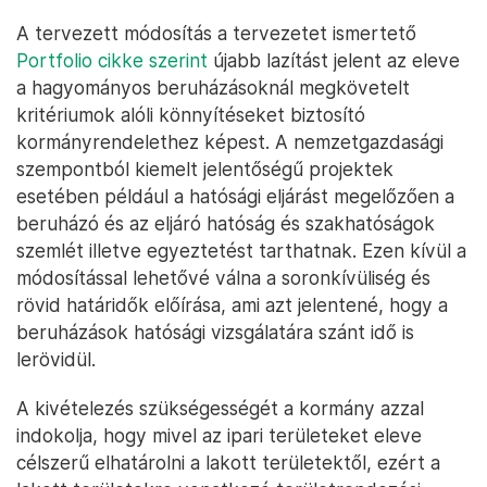
A tervezett módosítás a tervezetet ismertető
Portfolio cikke szerint
újabb lazítást jelent az eleve
a hagyományos beruházásoknál megkövetelt
kritériumok alóli könnyítéseket biztosító
kormányrendelethez képest. A nemzetgazdasági
szempontból kiemelt jelentőségű projektek
esetében például a hatósági eljárást megelőzően a
beruházó és az eljáró hatóság és szakhatóságok
szemlét illetve egyeztetést tarthatnak. Ezen kívül a
módosítással lehetővé válna a soronkívüliség és
rövid határidők előírása, ami azt jelentené, hogy a
beruházások hatósági vizsgálatára szánt idő is
lerövidül.
A kivételezés szükségességét a kormány azzal
indokolja, hogy mivel az ipari területeket eleve
célszerű elhatárolni a lakott területektől, ezért a