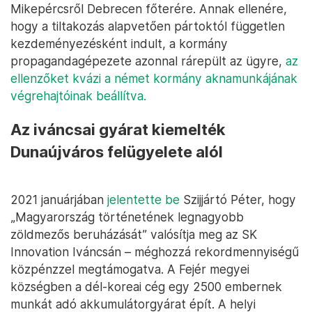
Mikepércsről Debrecen főterére. Annak ellenére,
hogy a tiltakozás alapvetően pártoktól független
kezdeményezésként indult, a kormány
propagandagépezete azonnal rárepült az ügyre,
az
ellenzőket kvázi a német kormány aknamunkájának
végrehajtóinak beállítva.
Az iváncsai gyárat kiemelték
Dunaújváros felügyelete alól
2021 januárjában
jelentette be
Szijjártó Péter, hogy
„Magyarország történetének legnagyobb
zöldmezős beruházását” valósítja meg az SK
Innovation Iváncsán – méghozzá rekordmennyiségű
közpénzzel megtámogatva. A Fejér megyei
községben a dél-koreai cég egy 2500 embernek
munkát adó akkumulátorgyárat épít. A helyi