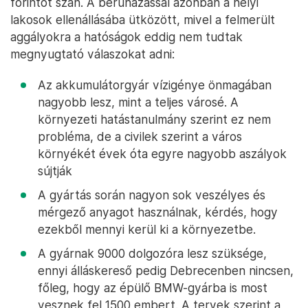
forintot szán. A beruházással azonban a helyi
lakosok ellenállásába ütközött, mivel a felmerült
aggályokra a hatóságok eddig nem tudtak
megnyugtató válaszokat adni:
Az akkumulátorgyár vízigénye önmagában
nagyobb lesz, mint a teljes városé. A
környezeti hatástanulmány szerint ez nem
probléma, de a civilek szerint a város
környékét évek óta egyre nagyobb aszályok
sújtják
A gyártás során nagyon sok veszélyes és
mérgező anyagot használnak, kérdés, hogy
ezekből mennyi kerül ki a környezetbe.
A gyárnak 9000 dolgozóra lesz szüksége,
ennyi álláskereső pedig Debrecenben nincsen,
főleg, hogy az épülő BMW-gyárba is most
vesznek fel 1500 embert. A tervek szerint a