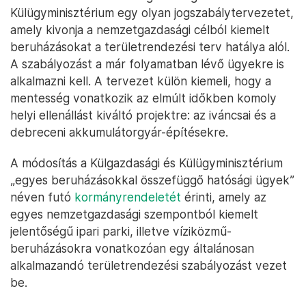
Külügyminisztérium egy olyan jogszabálytervezetet,
amely kivonja a nemzetgazdasági célból kiemelt
beruházásokat a területrendezési terv hatálya alól.
A szabályozást a már folyamatban lévő ügyekre is
alkalmazni kell. A tervezet külön kiemeli, hogy a
mentesség vonatkozik az elmúlt időkben komoly
helyi ellenállást kiváltó projektre: az iváncsai és a
debreceni akkumulátorgyár-építésekre.
A módosítás a Külgazdasági és Külügyminisztérium
„egyes beruházásokkal összefüggő hatósági ügyek”
néven futó
kormányrendeletét
érinti, amely az
egyes nemzetgazdasági szempontból kiemelt
jelentőségű ipari parki, illetve víziközmű-
beruházásokra vonatkozóan egy általánosan
alkalmazandó területrendezési szabályozást vezet
be.