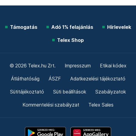
Támogatás
Adó 1% felajánlás
Hírlevelek
Telex Shop
© 2026 Telex.hu Zrt.
Impresszum
Etikai kódex
Átláthatóság
ÁSZF
Adatkezelési tájékoztató
Sütitájékoztató
Süti beállítások
Szabályzatok
Kommentelési szabályzat
Telex Sales