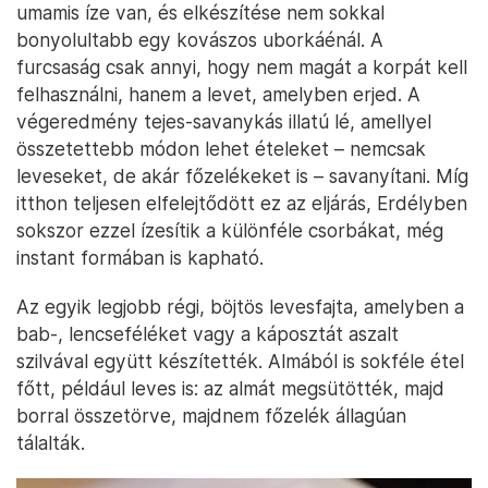
umamis íze van, és elkészítése nem sokkal
bonyolultabb egy kovászos uborkáénál. A
furcsaság csak annyi, hogy nem magát a korpát kell
felhasználni, hanem a levet, amelyben erjed. A
végeredmény tejes-savanykás illatú lé, amellyel
összetettebb módon lehet ételeket – nemcsak
leveseket, de akár főzelékeket is – savanyítani. Míg
itthon teljesen elfelejtődött ez az eljárás, Erdélyben
sokszor ezzel ízesítik a különféle csorbákat, még
instant formában is kapható.
Az egyik legjobb régi, böjtös levesfajta, amelyben a
bab-, lencseféléket vagy a káposztát aszalt
szilvával együtt készítették. Almából is sokféle étel
főtt, például leves is: az almát megsütötték, majd
borral összetörve, majdnem főzelék állagúan
tálalták.