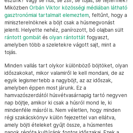
eszünk? Vagy se hús, se zsír, se tojás, se tejtermék?
Miközben
Orbán Viktor közösségi médiában látható
gasztronómiai tartalmait elemeztem
, feltűnt, hogy a
miniszterelnöknek a böjt csak a húsmegvonást
jelenti. Helyette nehéz, panírozott, bő olajban sült
rántott gombát
és
olyan rántottát
fogyaszt,
amelyben több a szeletekre vágott sajt, mint a
tojás.
Minden vallás tart olykor különböző böjtöket, olyan
időszakokat, mikor valamiről le kell mondani, de az
egyik legismertebb a nagyböjt, az az időszak,
amelyben éppen most járunk. Ez a
hamvazószerdától húsvétvasárnapig tartó negyven
nap böjtje, amikor ki csak a húsról mond le, ki
mindenféle másról is. Nem véletlen, hogy minden
régi szakácskönyv külön fejezettel van ellátva,
amely böjti ételeket gyűjt össze, a húsmentes
napok régóta kultúránk fontos időszakai. Ezek a