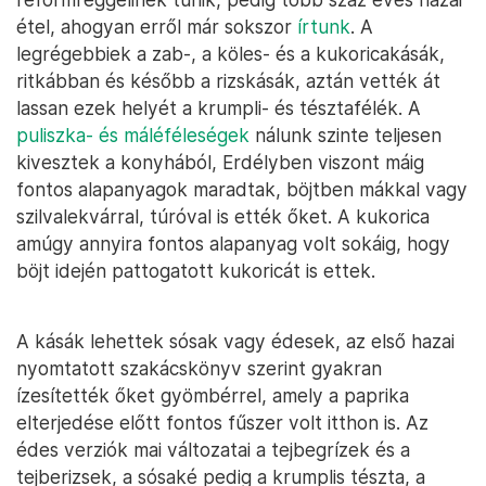
étel, ahogyan erről már sokszor
írtunk
. A
legrégebbiek a zab-, a köles- és a kukoricakásák,
ritkábban és később a rizskásák, aztán vették át
lassan ezek helyét a krumpli- és tésztafélék. A
puliszka- és máléféleségek
nálunk szinte teljesen
kivesztek a konyhából, Erdélyben viszont máig
fontos alapanyagok maradtak, böjtben mákkal vagy
szilvalekvárral, túróval is ették őket. A kukorica
amúgy annyira fontos alapanyag volt sokáig, hogy
böjt idején pattogatott kukoricát is ettek.
A kásák lehettek sósak vagy édesek, az első hazai
nyomtatott szakácskönyv szerint gyakran
ízesítették őket gyömbérrel, amely a paprika
elterjedése előtt fontos fűszer volt itthon is. Az
édes verziók mai változatai a tejbegrízek és a
tejberizsek, a sósaké pedig a krumplis tészta, a