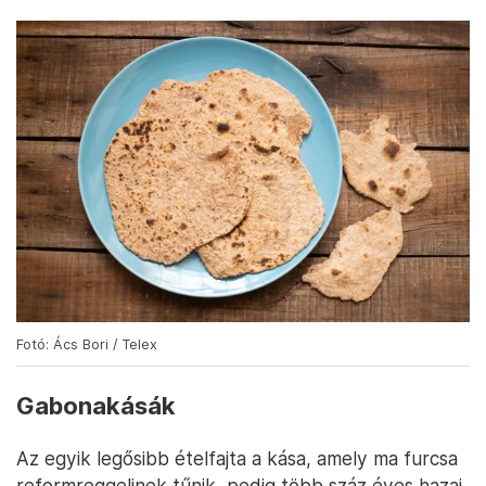
Fotó: Ács Bori / Telex
Gabonakásák
Az egyik legősibb ételfajta a kása, amely ma furcsa
reformreggelinek tűnik, pedig több száz éves hazai