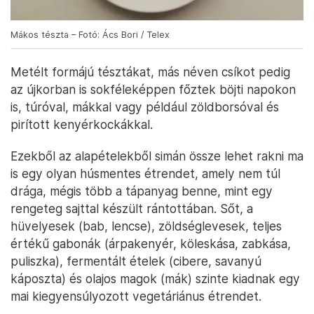
Mákos tészta – Fotó: Ács Bori / Telex
Metélt formájú tésztákat, más néven csíkot pedig
az újkorban is sokféleképpen főztek böjti napokon
is, túróval, mákkal vagy például zöldborsóval és
pirított kenyérkockákkal.
Ezekből az alapételekből simán össze lehet rakni ma
is egy olyan húsmentes étrendet, amely nem túl
drága, mégis több a tápanyag benne, mint egy
rengeteg sajttal készült rántottában. Sőt, a
hüvelyesek (bab, lencse), zöldséglevesek, teljes
értékű gabonák (árpakenyér, köleskása, zabkása,
puliszka), fermentált ételek (cibere, savanyú
káposzta) és olajos magok (mák) szinte kiadnak egy
mai kiegyensúlyozott vegetáriánus étrendet.