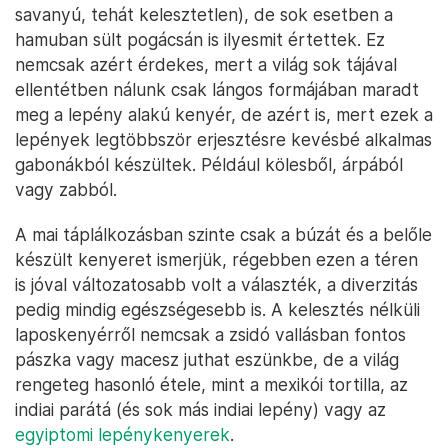
savanyú, tehát kelesztetlen), de sok esetben a
hamuban sült pogácsán is ilyesmit értettek. Ez
nemcsak azért érdekes, mert a világ sok tájával
ellentétben nálunk csak lángos formájában maradt
meg a lepény alakú kenyér, de azért is, mert ezek a
lepények legtöbbször erjesztésre kevésbé alkalmas
gabonákból készültek. Például kölesből, árpából
vagy zabból.
A mai táplálkozásban szinte csak a búzát és a belőle
készült kenyeret ismerjük, régebben ezen a téren
is jóval változatosabb volt a választék, a diverzitás
pedig mindig egészségesebb is. A kelesztés nélküli
laposkenyérről nemcsak a zsidó vallásban fontos
pászka vagy macesz juthat eszünkbe, de a világ
rengeteg hasonló étele, mint a mexikói tortilla, az
indiai parátá (és sok más indiai lepény) vagy az
egyiptomi lepénykenyerek
.