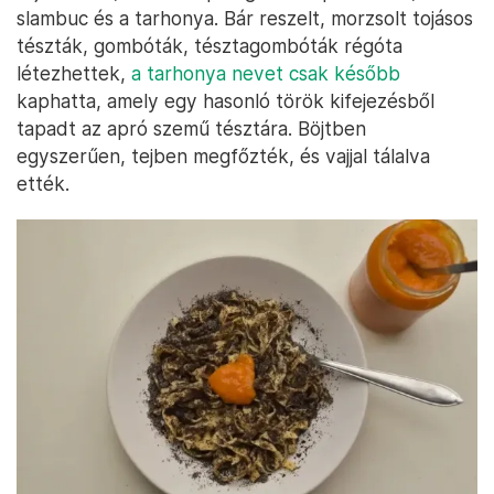
slambuc és a tarhonya. Bár reszelt, morzsolt tojásos
tészták, gombóták, tésztagombóták régóta
létezhettek,
a tarhonya nevet csak később
kaphatta, amely egy hasonló török kifejezésből
tapadt az apró szemű tésztára. Böjtben
egyszerűen, tejben megfőzték, és vajjal tálalva
ették.