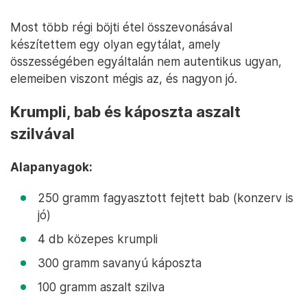
Most több régi böjti étel összevonásával
készítettem egy olyan egytálat, amely
összességében egyáltalán nem autentikus ugyan,
elemeiben viszont mégis az, és nagyon jó.
Krumpli, bab és káposzta aszalt
szilvával
Alapanyagok:
250 gramm fagyasztott fejtett bab (konzerv is
jó)
4 db közepes krumpli
300 gramm savanyú káposzta
100 gramm aszalt szilva