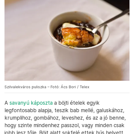
Szilvalekváros puliszka – Fotó: Ács Bori / Telex
A
savanyú káposzta
a böjti ételek egyik
legfontosabb alapja, teszik bab mellé, galuskához,
krumplihoz, gombához, leveshez, és az a jó benne,
hogy szinte mindenhez passzol, vagy minden csak
jobb lesz tőle. Böjt alatt sokfelé ettek hús helyett