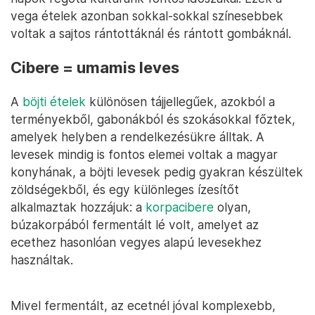
vega ételek azonban sokkal-sokkal színesebbek
voltak a sajtos rántottáknál és rántott gombáknál.
Cibere = umamis leves
A
böjti ételek
különösen tájjellegűek, azokból a
terményekből, gabonákból és szokásokkal főztek,
amelyek helyben a rendelkezésükre álltak. A
levesek mindig is fontos elemei voltak a magyar
konyhának, a böjti levesek pedig gyakran készültek
zöldségekből, és egy különleges ízesítőt
alkalmaztak hozzájuk: a
korpacibere
olyan,
búzakorpából fermentált lé volt, amelyet az
ecethez hasonlóan vegyes alapú levesekhez
használtak.
Mivel fermentált, az ecetnél jóval komplexebb,