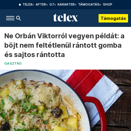
TELEX
AFTER
G7
KARAKTER
TÁMOGATÁS
SHOP
Támogatás
Ne Orbán Viktorról vegyen példát: a
böjt nem feltétlenül rántott gomba
és sajtos rántotta
GASZTRO