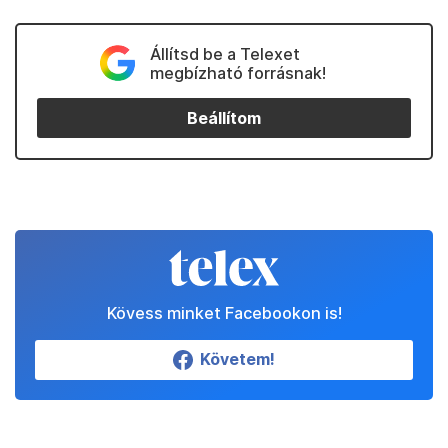
Állítsd be a Telexet
megbízható forrásnak!
Beállítom
Kövess minket Facebookon is!
Követem!