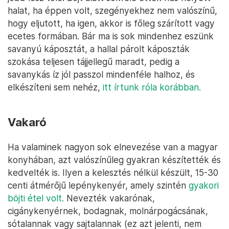
halat, ha éppen volt, szegényekhez nem valószínű,
hogy eljutott, ha igen, akkor is főleg szárított vagy
ecetes formában. Bár ma is sok mindenhez eszünk
savanyú káposztát, a hallal párolt káposzták
szokása teljesen tájjellegű maradt, pedig a
savanykás íz jól passzol mindenféle halhoz, és
elkészíteni sem nehéz,
itt írtunk róla korábban.
Vakaró
Ha valaminek nagyon sok elnevezése van a magyar
konyhában, azt valószínűleg gyakran készítették és
kedvelték is. Ilyen a kelesztés nélkül készült, 15-30
centi átmérőjű lepénykenyér, amely szintén
gyakori
böjti étel volt.
Nevezték vakarónak,
cigánykenyérnek, bodagnak, molnárpogácsának,
sótalannak vagy sajtalannak (ez azt jelenti, nem