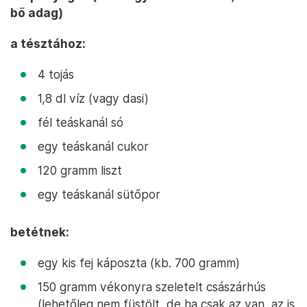
bő adag)
a tésztához:
4 tojás
1,8 dl víz (vagy dasi)
fél teáskanál só
egy teáskanál cukor
120 gramm liszt
egy teáskanál sütőpor
betétnek:
egy kis fej káposzta (kb. 700 gramm)
150 gramm vékonyra szeletelt császárhús
(lehetőleg nem füstölt, de ha csak az van, az is