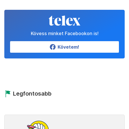
Kövess minket Facebookon is!
Követem!
Legfontosabb