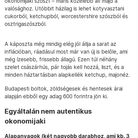
okonomijaki szószt – máris közelebb áll majd a
valósághoz. Utóbbit házilag is lehet kotyvasztani
cukorból, ketchupból, worcestershire szószból és
osztrigaszószból.
A káposzta még mindig elég jól állja a sarat az
inflációban, ráadásul most már van új is belőle, ami
még ízesebb, frissebb állagú. Ezen túl néhány
szelet császárhús, pár tojás kell hozzá, liszt, és a
minden háztartásban alapkellék ketchup, majonéz.
Budapesti boltok, zöldségesek és hentesek árai
alapján ebből egy adag 600 forintra jön ki.
Egyáltalán nem autentikus
okonomijaki
Alapanyagok (két nagyobb darabhoz, ami kb. 3