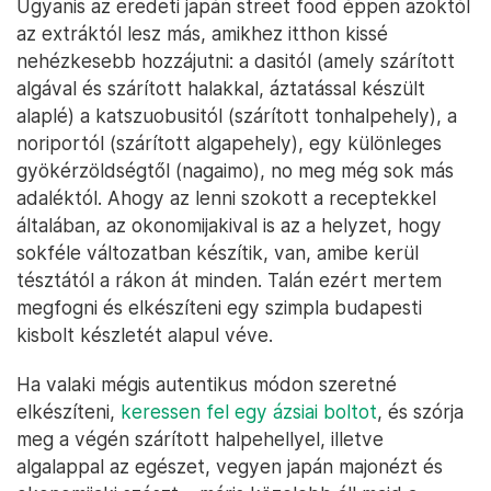
Ugyanis az eredeti japán street food éppen azoktól
az extráktól lesz más, amikhez itthon kissé
nehézkesebb hozzájutni: a dasitól (amely szárított
algával és szárított halakkal, áztatással készült
alaplé) a katszuobusitól (szárított tonhalpehely), a
noriportól (szárított algapehely), egy különleges
gyökérzöldségtől (nagaimo), no meg még sok más
adaléktól. Ahogy az lenni szokott a receptekkel
általában, az okonomijakival is az a helyzet, hogy
sokféle változatban készítik, van, amibe kerül
tésztától a rákon át minden. Talán ezért mertem
megfogni és elkészíteni egy szimpla budapesti
kisbolt készletét alapul véve.
Ha valaki mégis autentikus módon szeretné
elkészíteni,
keressen fel egy ázsiai boltot
, és szórja
meg a végén szárított halpehellyel, illetve
algalappal az egészet, vegyen japán majonézt és