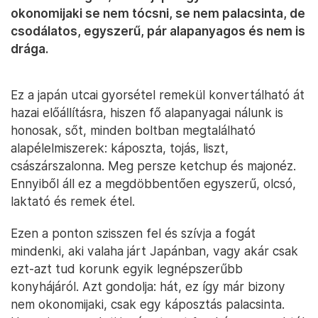
okonomijaki se nem tócsni, se nem palacsinta, de
csodálatos, egyszerű, pár alapanyagos és nem is
drága.
Ez a japán utcai gyorsétel remekül konvertálható át
hazai előállításra, hiszen fő alapanyagai nálunk is
honosak, sőt, minden boltban megtalálható
alapélelmiszerek: káposzta, tojás, liszt,
császárszalonna. Meg persze ketchup és majonéz.
Ennyiből áll ez a megdöbbentően egyszerű, olcsó,
laktató és remek étel.
Ezen a ponton szisszen fel és szívja a fogát
mindenki, aki valaha járt Japánban, vagy akár csak
ezt-azt tud korunk egyik legnépszerűbb
konyhájáról. Azt gondolja: hát, ez így már bizony
nem okonomijaki, csak egy káposztás palacsinta.