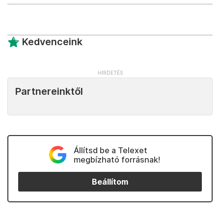
Kedvenceink
Partnereinktől
Állítsd be a Telexet
megbízható forrásnak!
Beállítom