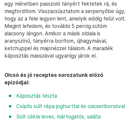
egy méretben passzoló tányért fektetek rá, és
megfordítom. Visszacsúsztatom a serpenyőbe úgy,
hogy az a fele legyen lent, amelyik eddig felül volt.
Megint lefedem, és további 5 percig sütöm
alacsony lángon. Amikor a másik oldala is
aranyszínű, tányérra borítom, újhagymával,
ketchuppel és majonézzel tálalom. A maradék
káposztás masszával ugyanígy járok el.
Olcsó és jó receptes sorozatunk előző
epizódjai:
Káposztás tészta
Csípős sült répa joghurttal és csicseriborsóval
Sült cékla leves, mártogatós, saláta