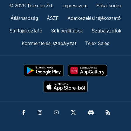
© 2026 Telex.hu Zrt.
Impresszum
Etikai kódex
Átláthatóság
ÁSZF
Adatkezelési tájékoztató
Sütitájékoztató
Süti beállítások
Szabályzatok
Kommentelési szabályzat
Telex Sales