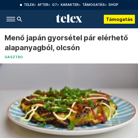
TELEX
AFTER
G7
KARAKTER
TÁMOGATÁS
SHOP
Támogatás
Menő japán gyorsétel pár elérhető
alapanyagból, olcsón
GASZTRO