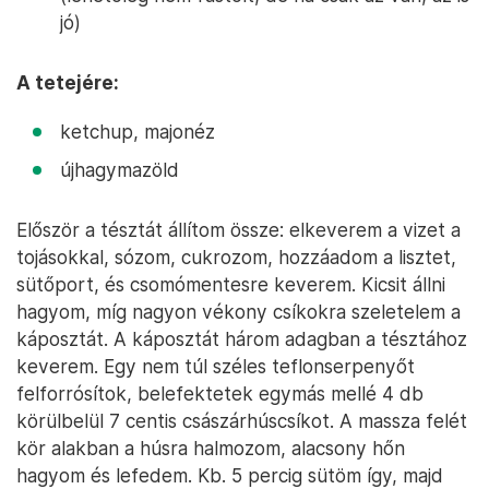
jó)
A tetejére:
ketchup, majonéz
újhagymazöld
Először a tésztát állítom össze: elkeverem a vizet a
tojásokkal, sózom, cukrozom, hozzáadom a lisztet,
sütőport, és csomómentesre keverem. Kicsit állni
hagyom, míg nagyon vékony csíkokra szeletelem a
káposztát. A káposztát három adagban a tésztához
keverem. Egy nem túl széles teflonserpenyőt
felforrósítok, belefektetek egymás mellé 4 db
körülbelül 7 centis császárhúscsíkot. A massza felét
kör alakban a húsra halmozom, alacsony hőn
hagyom és lefedem. Kb. 5 percig sütöm így, majd