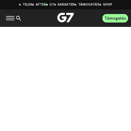
TELEX
AFTER
G7
KARAKTER
TÁMOGATÁS
SHOP
Támogatás