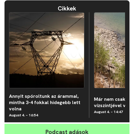
Cikkek
Annyit spóroltunk az árammal,
Már nem csak a 
mintha 3-4 fokkal hidegebb lett
vízszintjével van
volna
August 4. – 14:47
August 4. – 16:54
Podcast adások