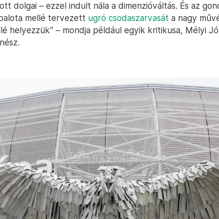
tt dolgai – ezzel indult nála a dimenzióváltás. És az gon
palota mellé tervezett
ugró csodaszarvasát
a nagy művé
lé helyezzük” – mondja például egyik kritikusa, Mélyi J
nész.