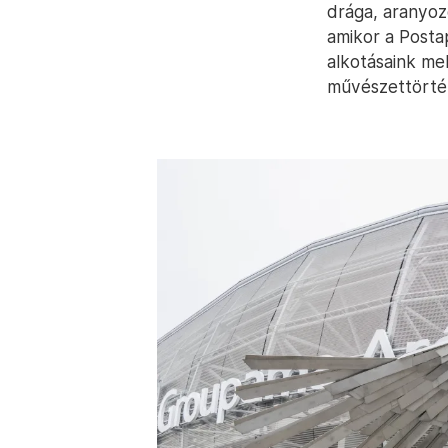
drága, aranyozo
amikor a Posta
alkotásaink mel
művészettörté