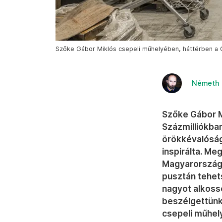
Szőke Gábor Miklós csepeli műhelyében, háttérben a C
Németh 
Szőke Gábor M
Százmilliókba
örökkévalóság
inspirálta. Me
Magyarországo
pusztán tehet
nagyot alkosso
beszélgettünk
csepeli műhel