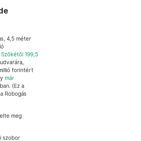
sde
us, 4,5 méter
ló
Szőkétől 199,5
udvarára,
llió forintért
ly
már
ban. (Ez a
l a Robogás
delte meg
ti szobor