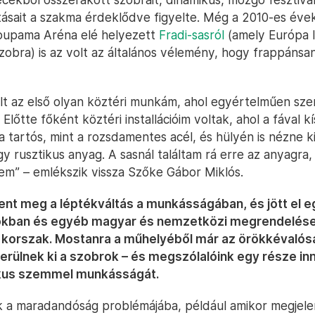
tásait a szakma érdeklődve figyelte. Még a 2010-es év
roupama Aréna elé helyezett
Fradi-sasról
(amely Európa 
obra) is az volt az általános vélemény, hogy frappánsan 
olt az első olyan köztéri munkám, ahol egyértelműen sz
lőtte főként köztéri installációim voltak, ahol a fával k
a tartós, mint a rozsdamentes acél, és hülyén is nézne 
gy rusztikus anyag. A sasnál találtam rá erre az anyagra,
m” – emlékszik vissza Szőke Gábor Miklós.
lent meg a léptékváltás a munkásságában, és jött el e
okban és egyéb magyar és nemzetközi megrendelés
j korszak. Mostanra a műhelyéből már az örökkévalós
erülnek ki a szobrok – és megszólalóink egy része in
tikus szemmel munkásságát.
 a maradandóság problémájába, például amikor megjel