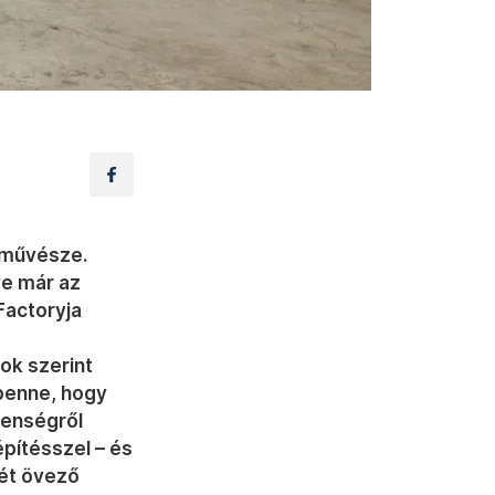
őművésze.
ve már az
Factoryja
ok szerint
benne, hogy
lenségről
pítésszel – és
ét övező