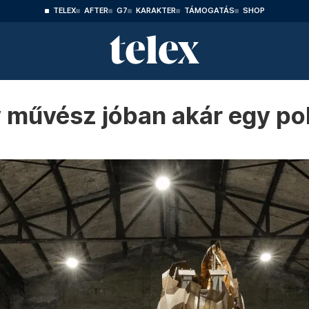
TELEX
AFTER
G7
KARAKTER
TÁMOGATÁS
SHOP
y művész jóban akár egy pol