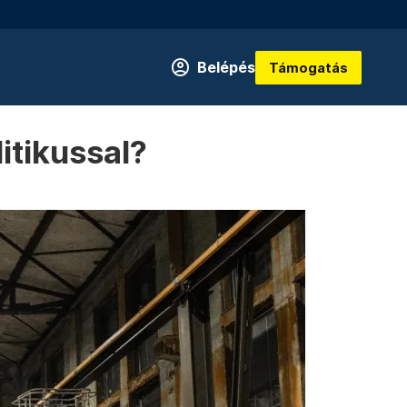
Belépés
Támogatás
itikussal?