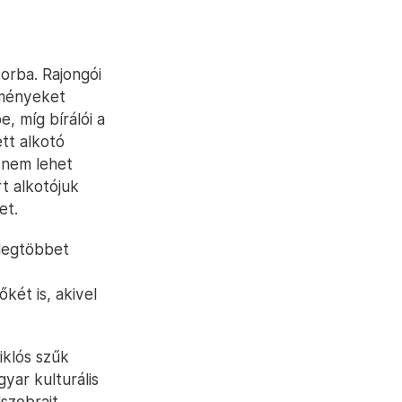
orba. Rajongói
tményeket
e, míg bírálói a
tt alkotó
 nem lehet
t alkotójuk
et.
 legtöbbet
ét is, akivel
klós szűk
yar kulturális
szobrait,