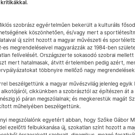
kritikákkal.
klós szobrász egyértelműen bekerült a kulturális fősod
tehetségének köszönhetően, és/vagy mert a sportlétesí
lataival új színt hozott a magyar művészeti és sportéletb
-es megrendeléseivel magyarázzák az 1984-ben születe
atlan felívelését. Országszerte sokasodó szobrai mellett
szt mert hatalmasak, átvitt értelemben pedig azért, mer
tervpályázatokat többnyire mellőző nagy megrendelések
rel beszélgettünk a magyar művészvilág jelenleg egyik
 alkotójáról, cikkünkben a szobrásztól az építészen át a
észig jó páran megszólalnak; és megkerestük magát Szők
kított műhelyében beszélgettünk.
nyi megszólalónk egyetért abban, hogy Szőke Gábor Mi
el ezelőtti felbukkanása új, szokatlan színt hozott a mag
lécekből összerakott szobrait, dinamikus, mozgó fesztivál