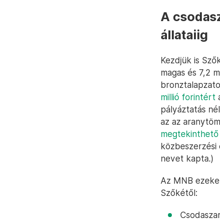
A csodasz
állataiig
Kezdjük is Szők
magas és 7,2 m
bronztalapzato
millió forintért
a
pályáztatás né
az az aranytö
megtekinthető
közbeszerzési 
nevet kapta.)
Az MNB ezeket 
Szőkétől:
Csodaszarv