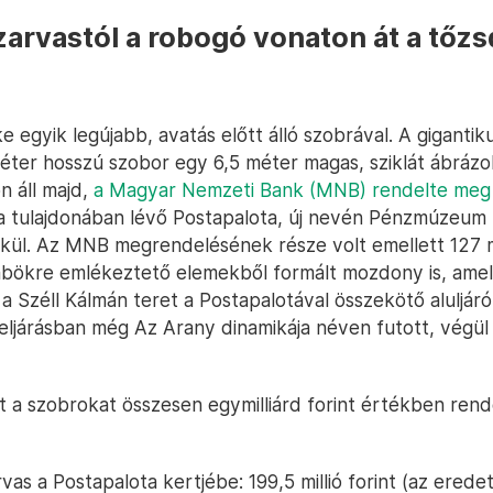
arvastól a robogó vonaton át a tőz
e egyik legújabb, avatás előtt álló szobrával. A gigantik
éter hosszú szobor egy 6,5 méter magas, sziklát ábrázo
n áll majd,
a Magyar Nemzeti Bank (MNB) rendelte meg 
 tulajdonában lévő Postapalota, új nevén Pénzmúzeum 
lkül. Az MNB megrendelésének része volt emellett 127 mi
mbökre emlékeztető elemekből formált mozdony is, ame
a Széll Kálmán teret a Postapalotával összekötő aluljáró
eljárásban még Az Arany dinamikája néven futott, végü
a szobrokat összesen egymilliárd forint értékben ren
as a Postapalota kertjébe: 199,5 millió forint (az erede