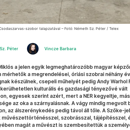
sodaszarvas-szobor talapzatával – Fotó: Németh Sz. Péter / Telex
Sz. Péter
Vincze Barbara
iklós a jelen egyik legmeghatározóbb magyar képz
n mérhetők a megrendelései, óriási szobrai néhány é
nak készülnek, csepeli műhelyét pedig Andy Warhol 
gkerülhetetlen kulturális és gazdasági tényezővé vált
n, egyesek szerint azért, mert a NER kegyeltje, más
sége az oka a szárnyalásnak. A vágy mindig megvolt 
n, az álszerénykedés pedig távol áll tőle. A Szőke-je
 művészettörténésszel, szobrásszal, tájépítésszel, é
yében magát a művészt is szembesítettük a személy