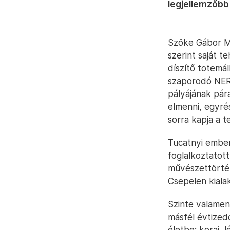
legjellemzőbb 
Szőke Gábor Mi
szerint saját 
díszítő totemál
szaporodó NER
pályájának pár
elmenni, egyré
sorra kapja a 
Tucatnyi ember
foglalkoztatott
művészettörtén
Csepelen kiala
Szinte valamen
másfél évtizedd
életbe: korai, 