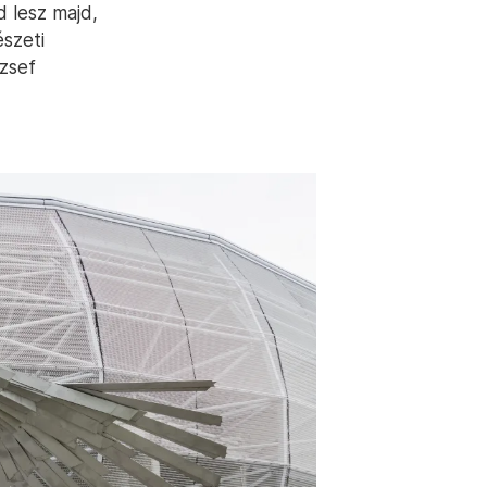
d lesz majd,
szeti
ózsef