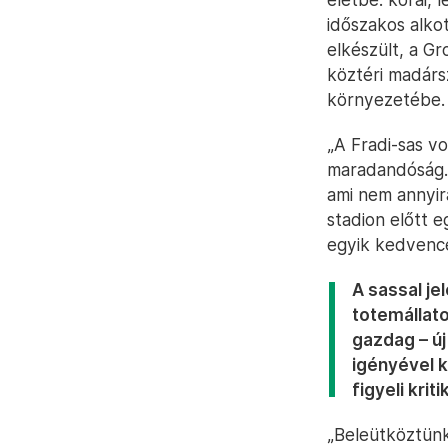
időszakos alko
elkészült, a G
köztéri madársz
környezetébe.
„A Fradi-sas v
maradandóság. E
ami nem annyir
stadion előtt e
egyik kedvence
A sassal je
totemállat
gazdag – ú
igényével k
figyeli kri
„Beleütköztünk