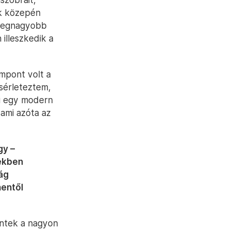
ek közepén
legnagyobb
illeszkedik a
empont volt a
ísérleteztem,
ki egy modern
 ami azóta az
gy –
ekben
ág
nentől
entek a nagyon