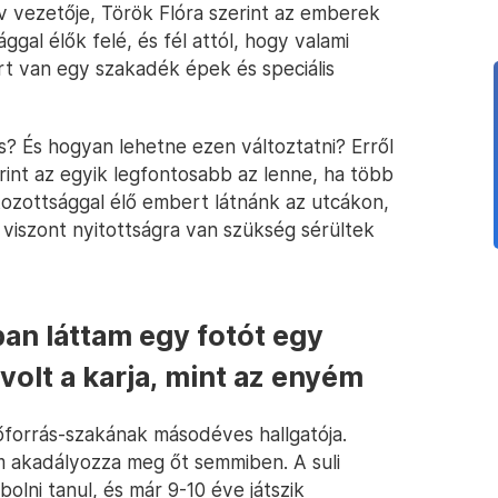
 vezetője, Török Flóra szerint az emberek
ggal élők felé, és fél attól, hogy valami
t van egy szakadék épek és speciális
s? És hogyan lehetne ezen változtatni? Erről
rint az egyik legfontosabb az lenne, ha több
ozottsággal élő embert látnánk az utcákon,
viszont nyitottságra van szükség sérültek
an láttam egy fotót egy
volt a karja, mint az enyém
őforrás-szakának másodéves hallgatója.
em akadályozza meg őt semmiben. A suli
olni tanul, és már 9-10 éve játszik