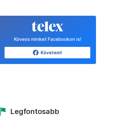
Kövess minket Facebookon is!
Követem!
Legfontosabb