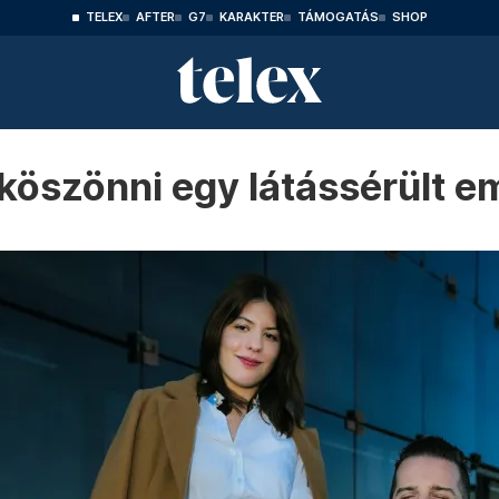
TELEX
AFTER
G7
KARAKTER
TÁMOGATÁS
SHOP
 köszönni egy látássérült 