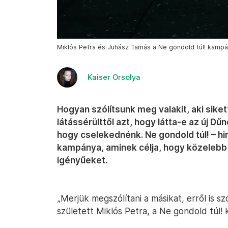
Miklós Petra és Juhász Tamás a Ne gondold túl! kampány
Kaiser Orsolya
Hogyan szólítsunk meg valakit, aki si
látássérülttől azt, hogy látta-e az új D
hogy cselekednénk. Ne gondold túl! – hir
kampánya, aminek célja, hogy közelebb
igényűeket.
„Merjük megszólítani a másikat, erről is sz
született Miklós Petra, a Ne gondold túl!