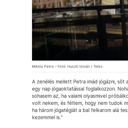
Miklós Petra – Fotó: Huszti István / Telex
A zenélés mellett Petra imád jógázni, sőt a
egy nap jógaoktatással foglalkozzon. Noh
sohasem az, ha valami olyasmivel próbálko
volt nekem, és féltem, hogy nem tudok ma
ha három jógatéglát a bal felkarom alá te
kezemmel is.”