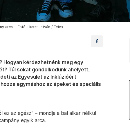
 arcai – Fotó: Huszti István / Telex
ket? Hogyan kérdezhetnénk meg egy
űnét? Túl sokat gondolkodunk ahelyett,
deti az Egyesület az Inklúzióért
 hozza egymáshoz az épeket és speciális
ól ez az egész” – mondja a bal alkar nélkül
 kampány egyik arca.