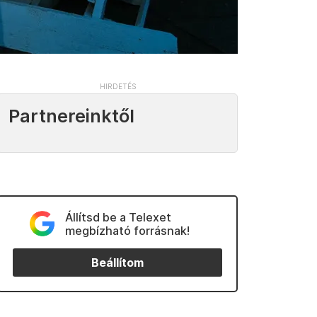
Partnereinktől
Állítsd be a Telexet
megbízható forrásnak!
Beállítom