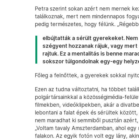
Petra szerint sokan azért nem mernek ke
találkoznak, mert nem mindennapos fogyat
pedig természetes, hogy félünk. „Régebbe
elbújtatták a sérült gyerekeket. Nem
szégyent hozzanak rájuk, vagy mert
rajtuk. Ez a mentalitás is benne mar
sokszor túlgondolnak egy-egy helyz
Főleg a felnőttek, a gyerekek sokkal nyit
Ezen az tudna változtatni, ha többet tal
polgártársainkkal a közösségimédia-felüle
filmekben, videóklipekben, akár a divatbe
lebontani a falat épek és sérültek között
nem maradhat ki semmiből pusztán azért, 
„Voltam tavaly Amszterdamban, ahol egy 
falakon. Az egyik fotón volt egy lány, aki