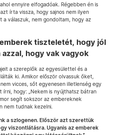
 ahol ennyire elfogadóak. Régebben én is
zt írta vissza, hogy sajnos nem ilyen
t a válaszuk, nem gondoltam, hogy az
emberek tiszteletét, hogy jól
m azzal, hogy vak vagyok
eit a szereplők az egyesülettel és a
lták ki. Amikor először olvassuk őket,
 nem vicces, sőt egyenesen illetlenség egy
t írni, hogy: „Nekem is nyújthatsz bátran
humor segít sokszor az embereknek
len nem tudnak kezelni.
k a szlogenen. Először azt szerettük
gy viszontlátásra. Ugyanis az emberek