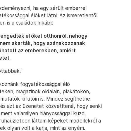
zdeményezni, ha egy sérült emberrel
ékossággal élőket látni. Az ismeretlentől
n is a családok inkább
 engedték el őket otthonról, nehogy
 nem akarták, hogy szánakozzanak
adhatott az emberekben, amiért
etet.
ottabbak.”
álkoznánk fogyatékossággal élő
teken, magazinok oldalain, plakátokon,
mutatók kifutóin is. Mindez segíthetne
, és azt az üzenetet közvetítené, hogy senki
mert valamilyen hiányossággal küzd.
ruhaüzletben láttam képeket modellekről a
nek olyan volt a karja, mint az enyém.