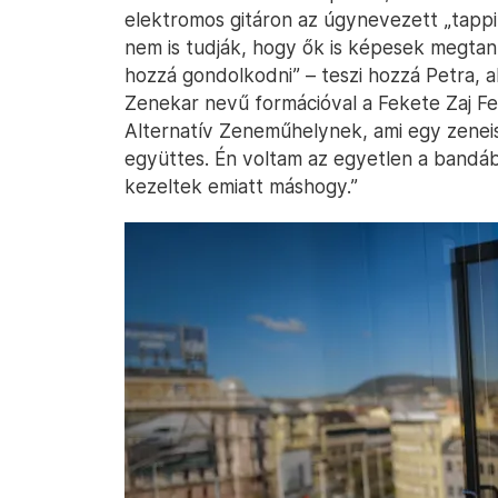
elektromos gitáron az úgynevezett „tappi
nem is tudják, hogy ők is képesek megtanu
hozzá gondolkodni” – teszi hozzá Petra, ak
Zenekar nevű formációval a Fekete Zaj Fes
Alternatív Zeneműhelynek, ami egy zeneisk
együttes. Én voltam az egyetlen a bandáb
kezeltek emiatt máshogy.”