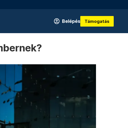
Belépés
Támogatás
embernek?