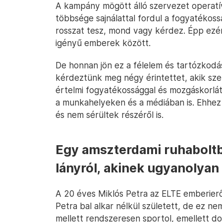
A kampány mögött álló szervezet operatív
többsége sajnálattal fordul a fogyatékossá
rosszat tesz, mond vagy kérdez. Épp ezér
igényű emberek között.
De honnan jön ez a félelem és tartózkodá
kérdeztünk meg négy érintettet, akik sze
értelmi fogyatékossággal és mozgáskorlát
a munkahelyeken és a médiában is. Ehhez 
és nem sérültek részéről is.
Egy amszterdami ruhaboltb
lányról, akinek ugyanolyan 
A 20 éves Miklós Petra az ELTE emberier
Petra bal alkar nélkül született, de ez n
mellett rendszeresen sportol, emellett dob