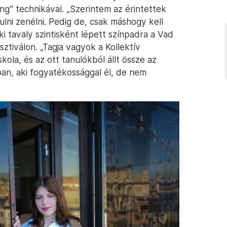
ng” technikával. „Szerintem az érintettek
lni zenélni. Pedig de, csak máshogy kell
i tavaly szintisként lépett színpadra a Vad
ztiválon. „Tagja vagyok a Kollektív
ola, és az ott tanulókból állt össze az
an, aki fogyatékossággal él, de nem