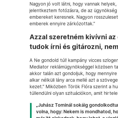
Nagyon jó volt látni, hogy vannak helyek,
jelentkeztem fotózásra, de az ügynökség a
embereket keresnek. Nagyon rosszuleset
emberek ennyire zárkózottak.”
Azzal szeretném kivívni az 
tudok írni és gitározni, ne
A Ne gondold túl! kampány vicces szlogenj
Mediator reklámügynökséggel közösen talá
akkor talán azt gondoljuk, hogy mennyire
alkar nélküli lány arca mellé azt a szövege
kezet.” Miközben Török Flóra szerint a 
túllendülni olyan szituációkon, amit hirte
„Juhász Tominál sokáig gondolkodtun
volna, hogy: Nekem is mondhatod, ho