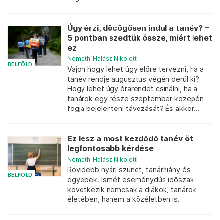
Úgy érzi, döcögősen indul a tanév? –
5 pontban szedtük össze, miért lehet
ez
Németh-Halász Nikolett
BELFÖLD
Vajon hogy lehet úgy előre tervezni, ha a
tanév rendje augusztus végén derül ki?
Hogy lehet úgy órarendet csinálni, ha a
tanárok egy része szeptember közepén
fogja bejelenteni távozását? És akkor...
Ez lesz a most kezdődő tanév öt
legfontosabb kérdése
Németh-Halász Nikolett
Rövidebb nyári szünet, tanárhiány és
BELFÖLD
egyebek. Ismét eseménydús időszak
következik nemcsak a diákok, tanárok
életében, hanem a közéletben is.