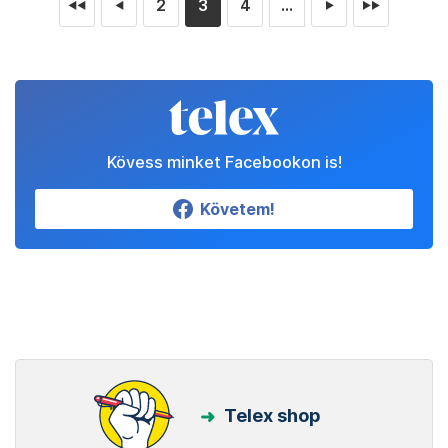
2
3
4
...
◄◄
◄
►
►►
Kövess minket Facebookon is!
Követem!
Telex shop