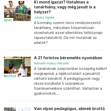
Ki mond igazat? Hatalmas a
tanárhiány, vagy még javult is a
helyzet?
Juhász Ágnes
ADAT
A kormány szerint nincs rendszerszintű
tanárhiány, miközben folyamatosan
olvashatunk ezzel ellentétes hétköznapi
tapasztalatokról. De mit mutatnak az
adatok?
A 21 forintos béremelés nyomában
Németh-Halász Nikolett
A tanároknak szeptember közepéig kellett
megkapniuk a tájékoztatást a januártól
BELFÖLD
várható bérükről. A pedagógusok nagy
része körülbelül 5 százalékos
fizetésemelésre számíthat. Várhatóan a
gyakornokok...
Van olyan pedagógus, akinek bruttó