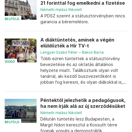
21 forinttal fog emelkedni a fizetése
Németh-Halász Nikolett
A PDSZ szerint a státusztörvényben nincs
BELFÖLD
garancia a béremelésre.
A diáktüntetés, aminek a végén
elüldözték a Hír TV-t
Lengyel-Szabó Péter
–
Bakos Barna
Több ezren tüntettek a státusztörvény
VIDEÓ
bevezetése és az oktatás általános
helyzete miatt. Találkoztunk olyan volt
tanárral, aki kezdő buszvezetőként is
jobban fog keresni, és olyan diákokkal is,...
Péntektől jelezhetik a pedagógusok,
ha nem írják alá az új szerződésüket
Németh-Halász Nikolett
Délután tüntetés lesz Budapesten, a
BELFÖLD
Margit hídon keresztül a Kossuth térre
fognak vonulni a demonstrálók.