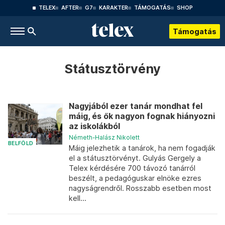
TELEX
AFTER
G7
KARAKTER
TÁMOGATÁS
SHOP
Támogatás
Státusztörvény
Nagyjából ezer tanár mondhat fel
máig, és ők nagyon fognak hiányozni
az iskolákból
Németh-Halász Nikolett
BELFÖLD
Máig jelezhetik a tanárok, ha nem fogadják
el a státusztörvényt. Gulyás Gergely a
Telex kérdésére 700 távozó tanárról
beszélt, a pedagóguskar elnöke ezres
nagyságrendről. Rosszabb esetben most
kell...