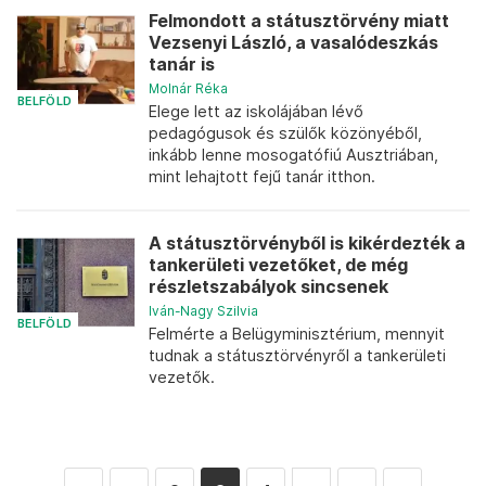
Felmondott a státusztörvény miatt
Vezsenyi László, a vasalódeszkás
tanár is
Molnár Réka
BELFÖLD
Elege lett az iskolájában lévő
pedagógusok és szülők közönyéből,
inkább lenne mosogatófiú Ausztriában,
mint lehajtott fejű tanár itthon.
A státusztörvényből is kikérdezték a
tankerületi vezetőket, de még
részletszabályok sincsenek
Iván-Nagy Szilvia
BELFÖLD
Felmérte a Belügyminisztérium, mennyit
tudnak a státusztörvényről a tankerületi
vezetők.