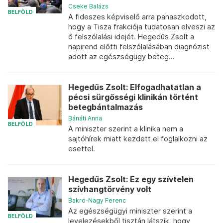
Cseke Balázs
BELFÖLD
A fideszes képviselő arra panaszkodott,
hogy a Tisza frakciója tudatosan elveszi az
ő felszólalási idejét. Hegedűs Zsolt a
napirend előtti felszólalásában diagnózist
adott az egészségügy beteg...
Hegedűs Zsolt: Elfogadhatatlan a
pécsi sürgősségi klinikán történt
betegbántalmazás
Bánáti Anna
BELFÖLD
A miniszter szerint a klinika nem a
sajtóhírek miatt kezdett el foglalkozni az
esettel.
Hegedűs Zsolt: Ez egy szívtelen
szívhangtörvény volt
Bakró-Nagy Ferenc
Az egészségügyi miniszter szerint a
BELFÖLD
levelezésekből tisztán látszik, hogy