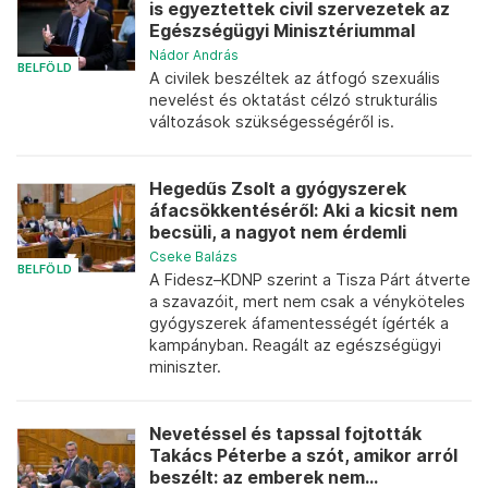
is egyeztettek civil szervezetek az
Egészségügyi Minisztériummal
Nádor András
BELFÖLD
A civilek beszéltek az átfogó szexuális
nevelést és oktatást célzó strukturális
változások szükségességéről is.
Hegedűs Zsolt a gyógyszerek
áfacsökkentéséről: Aki a kicsit nem
becsüli, a nagyot nem érdemli
Cseke Balázs
BELFÖLD
A Fidesz–KDNP szerint a Tisza Párt átverte
a szavazóit, mert nem csak a vényköteles
gyógyszerek áfamentességét ígérték a
kampányban. Reagált az egészségügyi
miniszter.
Nevetéssel és tapssal fojtották
Takács Péterbe a szót, amikor arról
beszélt: az emberek nem...