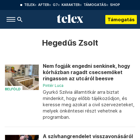
TELEX
AFTER
G7
KARAKTER
TÁMOGATÁS
SHOP
Támogatás
Hegedűs Zsolt
Nem fogják engedni senkinek, hogy
kórházban ragadt csecsemőket
ringasson az utcáról beesve
Pintér Luca
BELFÖLD
Gyurkó Szilvia államtitkár arra biztat
mindenkit, hogy előbb tájékozódjon, és
keresse meg azokat a civil szervezeteket,
melyek önkéntesei részt vehetnek a
programban.
A szívhangrendelet visszavonásáról