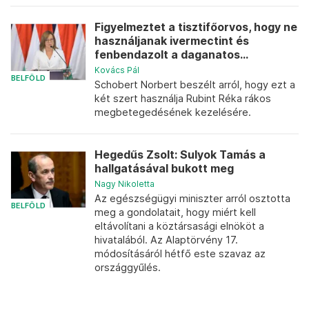
Figyelmeztet a tisztifőorvos, hogy ne
használjanak ivermectint és
fenbendazolt a daganatos...
Kovács Pál
BELFÖLD
Schobert Norbert beszélt arról, hogy ezt a
két szert használja Rubint Réka rákos
megbetegedésének kezelésére.
Hegedűs Zsolt: Sulyok Tamás a
hallgatásával bukott meg
Nagy Nikoletta
Az egészségügyi miniszter arról osztotta
BELFÖLD
meg a gondolatait, hogy miért kell
eltávolítani a köztársasági elnököt a
hivatalából. Az Alaptörvény 17.
módosításáról hétfő este szavaz az
országgyűlés.