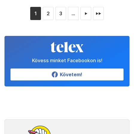
1
2
3
...
►
►►
Kövess minket Facebookon is!
Követem!