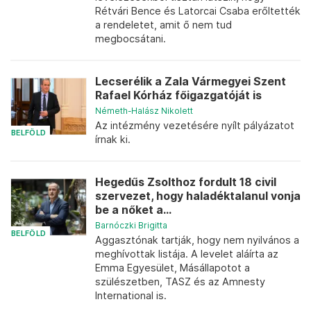
Rétvári Bence és Latorcai Csaba erőltették
a rendeletet, amit ő nem tud
megbocsátani.
Lecserélik a Zala Vármegyei Szent
Rafael Kórház főigazgatóját is
Németh-Halász Nikolett
Az intézmény vezetésére nyílt pályázatot
BELFÖLD
írnak ki.
Hegedűs Zsolthoz fordult 18 civil
szervezet, hogy haladéktalanul vonja
be a nőket a...
Barnóczki Brigitta
BELFÖLD
Aggasztónak tartják, hogy nem nyilvános a
meghívottak listája. A levelet aláírta az
Emma Egyesület, Másállapotot a
szülészetben, TASZ és az Amnesty
International is.