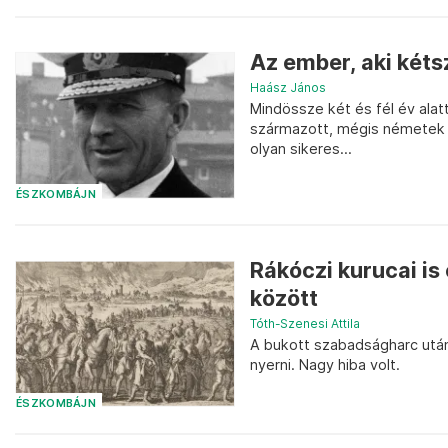
Az ember, aki kétsz
Haász János
Mindössze két és fél év alatt
származott, mégis németek h
olyan sikeres...
ÉSZKOMBÁJN
Rákóczi kurucai is 
között
Tóth-Szenesi Attila
A bukott szabadságharc után 
nyerni. Nagy hiba volt.
ÉSZKOMBÁJN