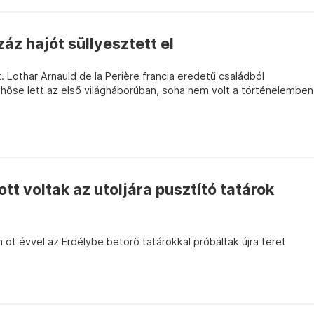
áz hajót süllyesztett el
. Lothar Arnauld de la Perière francia eredetű családból
őse lett az első világháborúban, soha nem volt a történelemben
ott voltak az utoljára pusztító tatárok
öt évvel az Erdélybe betörő tatárokkal próbáltak újra teret