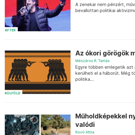
A zenekar nem pénzért, művé
bevallottan politikai aktivizm
AFTER
Az ókori görögök 
Mészáros R. Tamás
Egyre többen emlegetik azt 
kerülheti el a háborút. Még 
politika...
KÜLFÖLD
Műholdképekkel ny
valódi
Rovó Attila