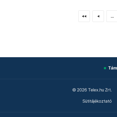
...
◄◄
◄
Tám
© 2026 Telex.hu Zrt.
Sütitájékoztató