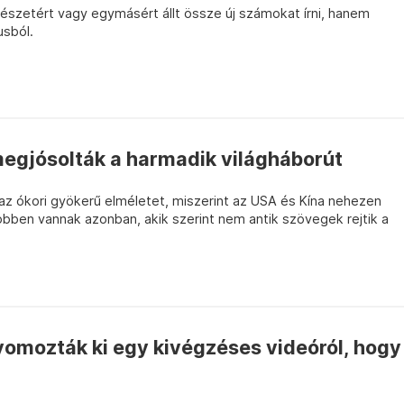
szetért vagy egymásért állt össze új számokat írni, hanem
usból.
megjósolták a harmadik világháborút
az ókori gyökerű elméletet, miszerint az USA és Kína nehezen
többen vannak azonban, akik szerint nem antik szövegek rejtik a
omozták ki egy kivégzéses videóról, hogy