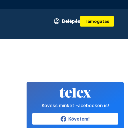
Belépés
Támogatás
Kövess minket Facebookon is!
Követem!