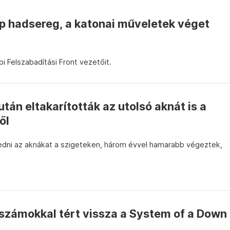
ióp hadsereg, a katonai műveletek véget
pi Felszabadítási Front vezetőit.
tán eltakarították az utolsó aknát is a
ől
edni az aknákat a szigeteken, három évvel hamarabb végeztek,
 számokkal tért vissza a System of a Down