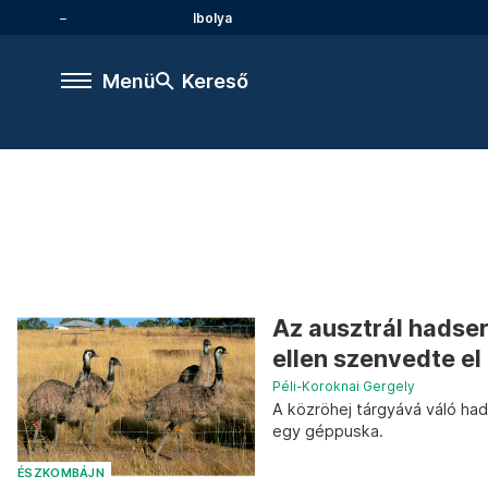
Ibolya
Menü
Kereső
Az ausztrál hadse
ellen szenvedte el
Péli-Koroknai Gergely
A közröhej tárgyává váló had
egy géppuska.
ÉSZKOMBÁJN