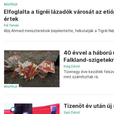
KÜLFÖLD
Elfoglalta a tigréi lázadók városát az et
értek
Pál Tamás
Abij Ahmed miniszterelnök bejelentette, felkutatják a Tigréi Né
40 évvel a háború u
Falkland-szigetekr
Klág Dávid
Tizenegy éve kezdték felsz
mint számítottak rá.
KÜLFÖLD
Tizenöt év után új
Sajó Dávid