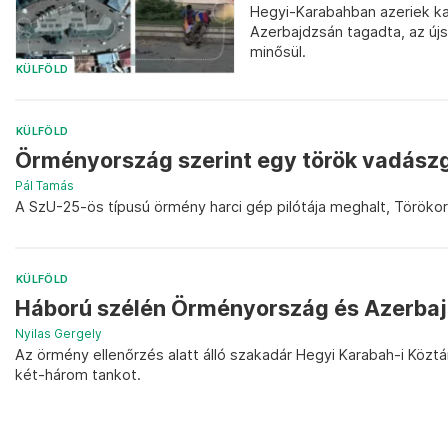
Hegyi-Karabahban azeriek ka
Azerbajdzsán tagadta, az ú
minősül.
KÜLFÖLD
KÜLFÖLD
Örményország szerint egy török vadászgé
Pál Tamás
A SzU-25-ös típusú örmény harci gép pilótája meghalt, Törökor
KÜLFÖLD
Háború szélén Örményország és Azerba
Nyilas Gergely
Az örmény ellenőrzés alatt álló szakadár Hegyi Karabah-i Köztá
két-három tankot.