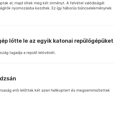
ptak el, majd öltek meg két örményt. A felvétel valódiságát
jságírók nyomozásba kezdtek. Ez így háborús bűncselekménynek
p lőtte le az egyik katonai repülőgépüket
szág tagadja a repülő lelövését.
jdzsán
rsaság erői lelőttek két azeri helikoptert és megsemmisítettek