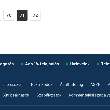
70
71
72
ogatás
Adó 1% felajánlás
Hírlevelek
Tele
Impresszum
Etikai kódex
Átláthatóság
ÁSZF
A
Süti beállítások
Szabályzatok
Kommentelési szabály