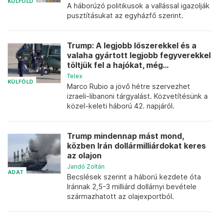
KÜLFÖLD
A háborúzó politikusok a vallással igazolják
pusztításukat az egyházfő szerint.
Trump: A legjobb lőszerekkel és a
valaha gyártott legjobb fegyverekkel
töltjük fel a hajókat, még...
Telex
KÜLFÖLD
Marco Rubio a jövő hétre szervezhet
izraeli-libanoni tárgyalást. Közvetítésünk a
közel-keleti háború 42. napjáról.
Trump mindennap mást mond,
közben Irán dollármilliárdokat keres
az olajon
Jandó Zoltán
ADAT
Becslések szerint a háború kezdete óta
Iránnak 2,5-3 milliárd dollárnyi bevétele
származhatott az olajexportból.