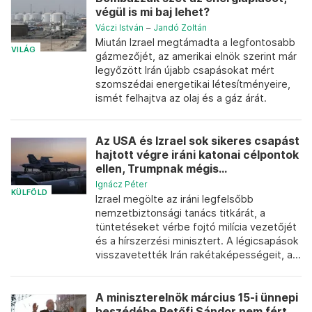
végül is mi baj lehet?
Váczi István
–
Jandó Zoltán
Miután Izrael megtámadta a legfontosabb
VILÁG
gázmezőjét, az amerikai elnök szerint már
legyőzött Irán újabb csapásokat mért
szomszédai energetikai létesítményeire,
ismét felhajtva az olaj és a gáz árát.
Az USA és Izrael sok sikeres csapást
hajtott végre iráni katonai célpontok
ellen, Trumpnak mégis...
Ignácz Péter
KÜLFÖLD
Izrael megölte az iráni legfelsőbb
nemzetbiztonsági tanács titkárát, a
tüntetéseket vérbe fojtó milícia vezetőjét
és a hírszerzési minisztert. A légicsapások
visszavetették Irán rakétaképességeit, a...
A miniszterelnök március 15-i ünnepi
beszédébe Petőfi Sándor nem fért