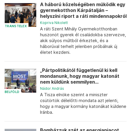
A háború közelségében működik egy
gyermekotthon Kárpátalján –
helyszíni riport a ráti mindennapokról
Kopriva Nikolett
TRANSTELEX
A ráti Szent Mihály Gyermekotthonban
huszonöt gyerek él családokba szervezve,
akik súlyos múltból érkeztek, és a
háborúval terhelt jelenben próbálnak új
életet kezdeni.
„Pártpolitikától függetlenül ki kell
mondanunk, hogy magyar katonát
nem küldünk semmilyen...
Nádor András
BELFÖLD
A Tisza elnöke szerint a miniszter
csütörtök délelőtti mondata azt jelenti,
hogy a magyar kormány katonákat küldene
Iránba.
Bombázzuk szét az energiapiacot,