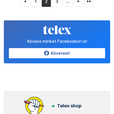
1
2
3
...
◄
►
►►
Kövess minket Facebookon is!
Követem!
Telex shop