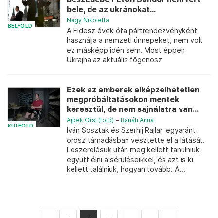
bele, de az ukránokat...
Nagy Nikoletta
BELFÖLD
A Fidesz évek óta pártrendezvényként
használja a nemzeti ünnepeket, nem volt
ez másképp idén sem. Most éppen
Ukrajna az aktuális főgonosz.
Ezek az emberek elképzelhetetlen
megpróbáltatásokon mentek
keresztül, de nem sajnálatra van...
Ajpek Orsi (fotó)
–
Bánáti Anna
KÜLFÖLD
Iván Sosztak és Szerhij Rajlan egyaránt
orosz támadásban vesztette el a látását.
Leszerelésük után meg kellett tanulniuk
együtt élni a sérüléseikkel, és azt is ki
kellett találniuk, hogyan tovább. A...