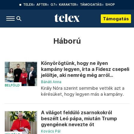
TELEX
AFTER
G7
KARAKTER
TÁMOGATÁS
SHOP
Támogatás
Háború
Könyörögtünk, hogy ne ilyen
kampány legyen, írta a Fidesz csepeli
jelöltje, aki nemrég még arról...
Bánáti Anna
BELFÖLD
Király Nóra szerint semmibe vették azt a
kérésüket, hogy legyen más a kampány.
A világot feldúló zsarnokokról
beszélt Leó pápa, miután Trump
gyengének nevezte őt
Kovács Pál