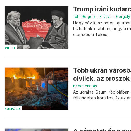
Trump iráni kudar
Tóth Gergely
–
Brückner Gergely
Hogy néz ki az amerikai–irá
bízhatunk-e abban, hogy a m
elemzés a Telex...
VIDEÓ
Több ukrán városb
civilek, az oroszok 
Nádor András
Az ukrajnai Szumi régiójában
félszigeten korlátozták az á
KÜLFÖLD