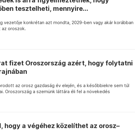
dek is arra figyelmeztetnek, hogy
ben tesztelheti, mennyire...
eg vezetője konkrétan azt mondta, 2029-ben vagy akár korábban
 az oroszok.
at fizet Oroszország azért, hogy folytatni
krajnában
rodott az orosz gazdaság év elején, és a későbbiekre sem túl
i. Oroszország a szemünk láttára éli fel a növekedés
al, hogy a végéhez közelíthet az orosz–