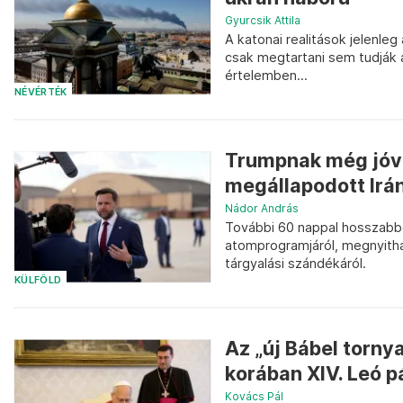
Gyurcsik Attila
A katonai realitások jelenle
csak megtartani sem tudják a
értelemben...
NÉVÉRTÉK
Trumpnak még jóvá 
megállapodott Irán
Nádor András
További 60 nappal hosszabbo
atomprogramjáról, megnyithat
tárgyalási szándékáról.
KÜLFÖLD
Az „új Bábel torny
korában XIV. Leó p
Kovács Pál