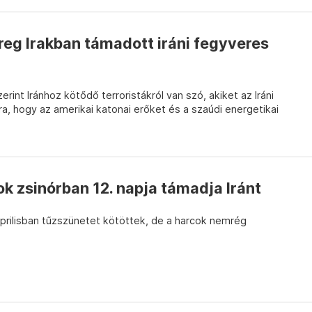
reg Irakban támadott iráni fegyveres
int Iránhoz kötődő terroristákról van szó, akiket az Iráni
ra, hogy az amerikai katonai erőket és a szaúdi energetikai
k zsinórban 12. napja támadja Iránt
áprilisban tűzszünetet kötöttek, de a harcok nemrég