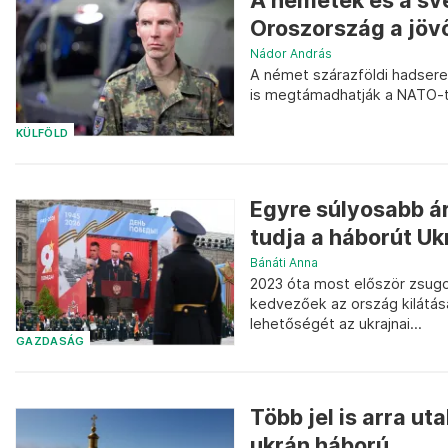
A németek és a své
Oroszország a jövő
Nádor András
A német szárazföldi hadser
is megtámadhatják a NATO-t
KÜLFÖLD
Egyre súlyosabb ár
tudja a háborút U
Bánáti Anna
2023 óta most először zsugo
kedvezőek az ország kilátása
lehetőségét az ukrajnai...
GAZDASÁG
Több jel is arra ut
ukrán háború