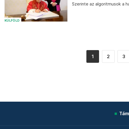
Szerinte az algoritmusok a 
KÜLFÖLD
1
2
3
Tám