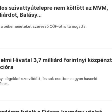
rdos szivattyútelepre nem költött az MVM,
iárdot, Balásy...
n a békemeneteket szervező CÖF-öt is támogatta.
lmi Hivatal 3,7 milliárd forintnyi közpénzt
cióra
ásy-cégekkel szerződött, és sok esetben nagyon hasonló
ések.