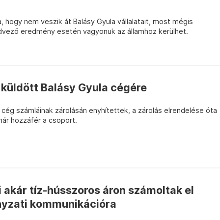
 hogy nem veszik át Balásy Gyula vállalatait, most mégis
kedvező eredmény esetén vagyonuk az államhoz kerülhet.
 küldött Balásy Gyula cégére
a cég számláinak zárolásán enyhítettek, a zárolás elrendelése óta
már hozzáfér a csoport.
 akár tíz-hússzoros áron számoltak el
nyzati kommunikációra