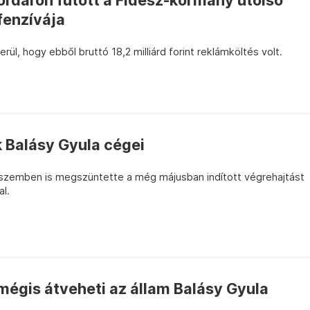
kordáron futott a Fidesz-kormány utolsó
fenzívája
rül, hogy ebből bruttó 18,2 milliárd forint reklámköltés volt.
 Balásy Gyula cégei
al szemben is megszüntette a még májusban indított végrehajtást
l.
mégis átveheti az állam Balásy Gyula