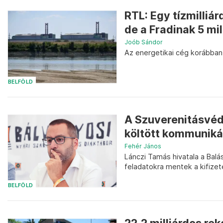
RTL: Egy tízmilliá
de a Fradinak 5 mill
Joób Sándor
Az energetikai cég korábba
BELFÖLD
A Szuverenitásvéde
költött kommuniká
Fehér János
Lánczi Tamás hivatala a Bal
feladatokra mentek a kifizet
BELFÖLD