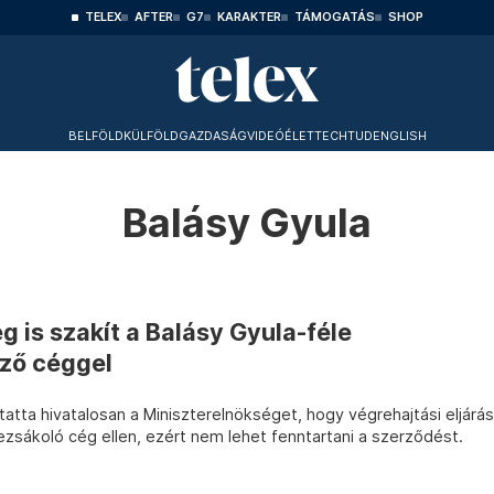
TELEX
AFTER
G7
KARAKTER
TÁMOGATÁS
SHOP
BELFÖLD
KÜLFÖLD
GAZDASÁG
VIDEÓ
ÉLET
TECHTUD
ENGLISH
Balásy Gyula
g is szakít a Balásy Gyula-féle
ző céggel
tta hivatalosan a Miniszterelnökséget, hogy végrehajtási eljárás
 bezsákoló cég ellen, ezért nem lehet fenntartani a szerződést.