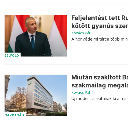
Feljelentést tett 
kötött gyanús sze
Kovács Pál
A honvédelmi tárca több mint
BELFÖLD
Miután szakított B
szakmailag megal
Kovács Pál
Új modellt alakítanak ki a m
GAZDASÁG