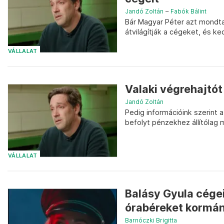
Jandó Zoltán
–
Fabók Bálint
Bár Magyar Péter azt mondta,
átvilágítják a cégeket, és 
VÁLLALAT
Valaki végrehajtót
Jandó Zoltán
Pedig információink szerint 
befolyt pénzekhez állítólag 
VÁLLALAT
Balásy Gyula cégei
órabéreket kormá
Barnóczki Brigitta