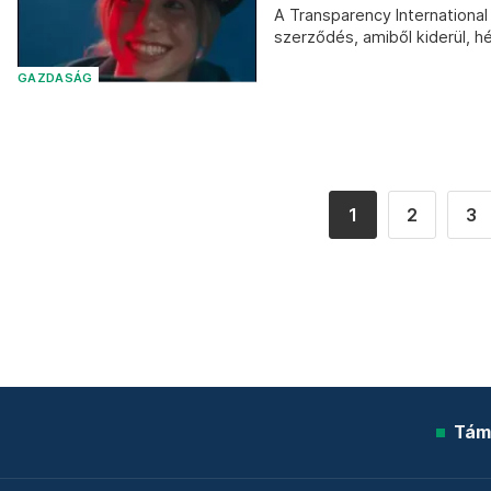
A Transparency International
szerződés, amiből kiderül, 
GAZDASÁG
1
2
3
Tám