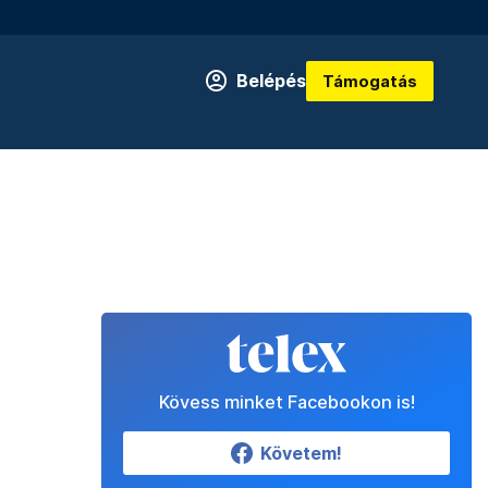
Belépés
Támogatás
Kövess minket Facebookon is!
Követem!