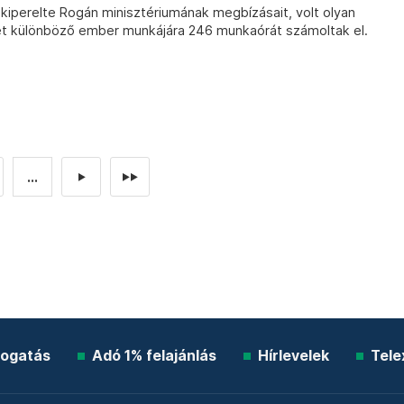
 kiperelte Rogán minisztériumának megbízásait, volt olyan
hét különböző ember munkájára 246 munkaórát számoltak el.
...
►
►►
ogatás
Adó 1% felajánlás
Hírlevelek
Tele