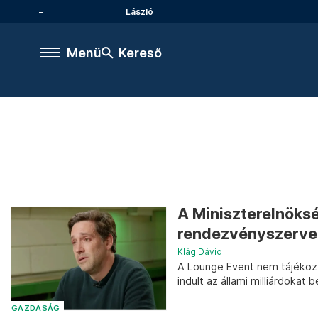
László
Menü
Kereső
A Miniszterelnöksé
rendezvényszerve
Klág Dávid
A Lounge Event nem tájékozta
indult az állami milliárdokat
GAZDASÁG