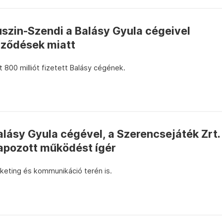
Ruszin-Szendi a Balásy Gyula cégeivel
rződések miatt
 800 milliót fizetett Balásy cégének.
alásy Gyula cégével, a Szerencsejáték Zrt.
apozott működést ígér
arketing és kommunikáció terén is.