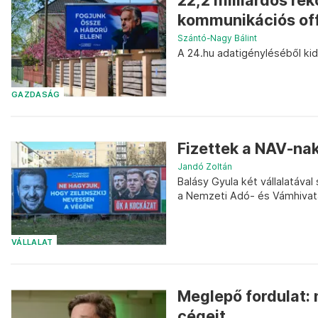
22,2 milliárdos re
kommunikációs of
Szántó-Nagy Bálint
A 24.hu adatigényléséből kide
GAZDASÁG
Fizettek a NAV-nak
Jandó Zoltán
Balásy Gyula két vállalatáv
a Nemzeti Adó- és Vámhivata
VÁLLALAT
Meglepő fordulat: 
cégeit