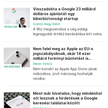
Visszadobta a Google 23 milliárd
dolláros ajánlatát egy
kiberbiztonsági startup
Szántó-Nagy Bálint
TECHTUD
A Wiz megszerzése a cég eddigi
legnagyobb értékű bevásárlása lett volna.
Nem felel meg az Apple az EU-s
jogszabályoknak, akár 14 ezer
milliárd forintnyi büntetést is...
Weiler Vilmos
GAZDASÁG
Nem korrekt az Apple App Store-jának
működése, jövő márciusig hozhatják
rendbe.
Most már hivatalos, hogy mindenhol
ott lesznek a hirdetések a Google
keresési találatai között