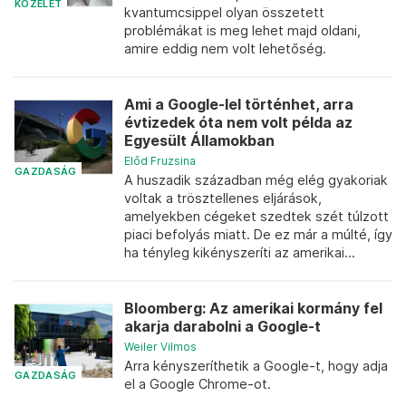
KÖZÉLET
kvantumcsippel olyan összetett
problémákat is meg lehet majd oldani,
amire eddig nem volt lehetőség.
Ami a Google-lel történhet, arra
évtizedek óta nem volt példa az
Egyesült Államokban
Előd Fruzsina
GAZDASÁG
A huszadik században még elég gyakoriak
voltak a trösztellenes eljárások,
amelyekben cégeket szedtek szét túlzott
piaci befolyás miatt. De ez már a múlté, így
ha tényleg kikényszeríti az amerikai...
Bloomberg: Az amerikai kormány fel
akarja darabolni a Google-t
Weiler Vilmos
Arra kényszeríthetik a Google-t, hogy adja
GAZDASÁG
el a Google Chrome-ot.