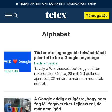
TELEX
AFTER
G7
KARAKTER
TÁMOGATÁS
SHOP
Támogatás
Alphabet
Története legnagyobb felvásárlását
jelentette be a Google anyacége
Flachner Balázs
Tavaly a Wiz visszadobott egy szintén
TECHTUD
rekordnak számító, 23 milliárd dolláros
ajánlatot, 32 milliárdra már nem mondtak
nemet.
A Google eddig azt ígérte, hogy nem
fog MI-fegyvereket fejleszteni, de
már nem ígéri