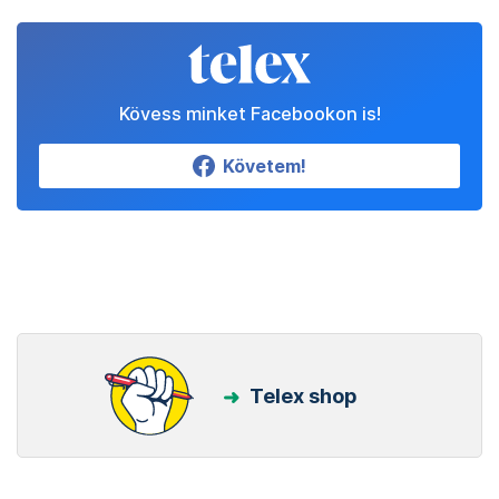
Kövess minket Facebookon is!
Követem!
Telex shop