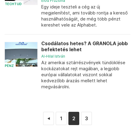
Előd Fruzsina
TECHTUD
Egy ideje teszteli a cég az új
megjelenítést, ami tovább rontja a kereső
használhatóságát, de még több pénzt
kereshet vele az Alphabet.
Csodálatos hetes? A GRANOLA jobb
befektetés lehet
Al-Hilal István
Az amerikai sztárrészvények tündöklése
PÉNZ
kockázatokat rejt magában, a legjobb
európai vállalatokat viszont sokkal
kedvezőbb árazás mellett lehet
megvásárolni.
1
2
3
◄