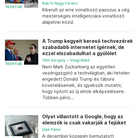
Bakró-Nagy Ferenc
TECHTUD
Kikerült az erre vonatkozó passzus a cég
mesterséges intelligenciára vonatkozó
alapelvei közül.
A Trump kegyeit kereső techvezérek
szabadabb internetet ígérnek, de
ezzel elszabadulhat a gyűlölet
Tóth Gergely
–
Világi Máté
TECHTUD
Nem Mark Zuckerberg az egyetlen
vezérigazgató a techvilágban, aki hirtelen
engedett Donald Trump és tábora
követeléseinek, és igyekszik mutatni,
hogy nyitott az új elnök elképzeléseire.
Többen pénz...
Olyat villantott a Google, hogy az
elemzők is csak vakarják a fejüket
Elek Péter
A december közepén bemutatott