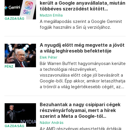
került a Google anyavállalata, miután
többéves szerződést kötött...
Madzin Emília
GAZDASÁG
A megállapodás szerint a Google Geminit
fogják használni a Siri új verziójához.
A nyugdíj előtt még megvette a jövőt
a világ leghíresebb befektetője
Elek Péter
Bár Warren Buffett hagyományosan kerülte
PÉNZ
a technológiai részvényeket,
visszavonulása előtt cége jól bevásárolt a
Google-ből. Épp akkor, amikor letaszíthatja
a trónról a világ legértékesebb cégét, az...
Bezuhantak a nagy csipipari cégek
részvényárfolyamai, mert a hírek
szerint a Meta a Google-től...
Nádor András
GAZDASÁG
Az AMD részvényei elvesztették értékük