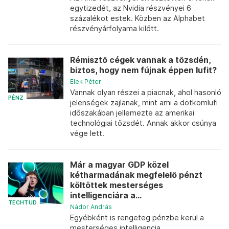
egytizedét, az Nvidia részvényei 6
százalékot estek. Közben az Alphabet
részvényárfolyama kilőtt.
Rémisztő cégek vannak a tőzsdén,
biztos, hogy nem fújnak éppen lufit?
Elek Péter
Vannak olyan részei a piacnak, ahol hasonló
PÉNZ
jelenségek zajlanak, mint ami a dotkomlufi
időszakában jellemezte az amerikai
technológiai tőzsdét. Annak akkor csúnya
vége lett.
Már a magyar GDP közel
kétharmadának megfelelő pénzt
költöttek mesterséges
intelligenciára a...
TECHTUD
Nádor András
Egyébként is rengeteg pénzbe kerül a
mesterséges intelligencia