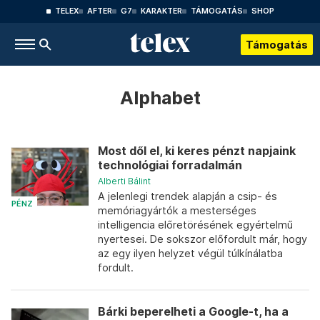
TELEX
AFTER
G7
KARAKTER
TÁMOGATÁS
SHOP
Támogatás
Alphabet
Most dől el, ki keres pénzt napjaink
technológiai forradalmán
Alberti Bálint
A jelenlegi trendek alapján a csip- és
PÉNZ
memóriagyártók a mesterséges
intelligencia előretörésének egyértelmű
nyertesei. De sokszor előfordult már, hogy
az egy ilyen helyzet végül túlkínálatba
fordult.
Bárki beperelheti a Google-t, ha a