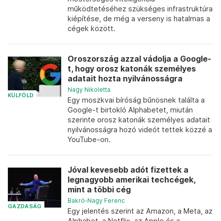
működtetéséhez szükséges infrastruktúra
kiépítése, de még a verseny is hatalmas a
cégek között.
Oroszország azzal vádolja a Google-
t, hogy orosz katonák személyes
adatait hozta nyilvánosságra
Nagy Nikoletta
KÜLFÖLD
Egy moszkvai bíróság bűnösnek találta a
Google-t birtokló Alphabetet, miután
szerinte orosz katonák személyes adatait
nyilvánosságra hozó videót tettek közzé a
YouTube-on.
Jóval kevesebb adót fizettek a
legnagyobb amerikai techcégek,
mint a többi cég
Bakró-Nagy Ferenc
GAZDASÁG
Egy jelentés szerint az Amazon, a Meta, az
Alphabet, a Netflix, az Apple és a