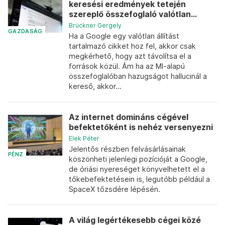
keresési eredmények tetején
szereplő összefoglaló valótlan...
Brückner Gergely
GAZDASÁG
Ha a Google egy valótlan állítást
tartalmazó cikket hoz fel, akkor csak
megkérhető, hogy azt távolítsa el a
források közül. Ám ha az MI-alapú
összefoglalóban hazugságot hallucinál a
kereső, akkor...
Az internet domináns cégével
befektetőként is nehéz versenyezni
Elek Péter
Jelentős részben felvásárlásainak
PÉNZ
köszönheti jelenlegi pozícióját a Google,
de óriási nyereséget könyvelhetett el a
tőkebefektetésein is, legutóbb például a
SpaceX tőzsdére lépésén.
A világ legértékesebb cégei közé