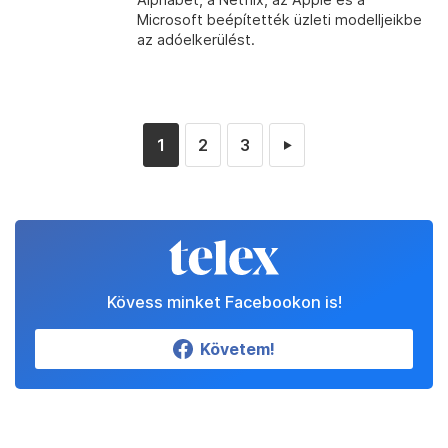
Microsoft beépítették üzleti modelljeikbe
az adóelkerülést.
1
2
3
►
Kövess minket Facebookon is!
Követem!