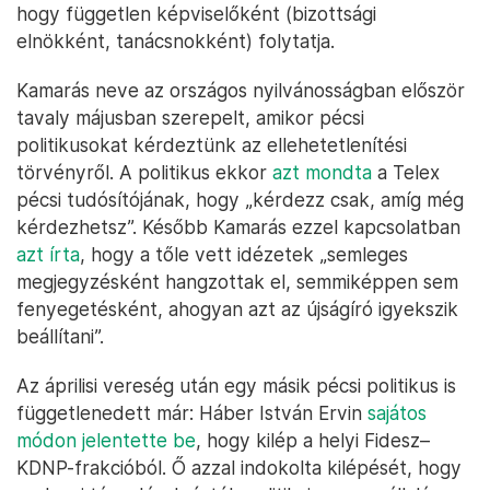
hogy független képviselőként (bizottsági
elnökként, tanácsnokként) folytatja.
Kamarás neve az országos nyilvánosságban először
tavaly májusban szerepelt, amikor pécsi
politikusokat kérdeztünk az ellehetetlenítési
törvényről. A politikus ekkor
azt mondta
a Telex
pécsi tudósítójának, hogy „kérdezz csak, amíg még
kérdezhetsz”. Később Kamarás ezzel kapcsolatban
azt írta
, hogy a tőle vett idézetek „semleges
megjegyzésként hangzottak el, semmiképpen sem
fenyegetésként, ahogyan azt az újságíró igyekszik
beállítani”.
Az áprilisi vereség után egy másik pécsi politikus is
függetlenedett már: Háber István Ervin
sajátos
módon jelentette be
, hogy kilép a helyi Fidesz–
KDNP-frakcióból. Ő azzal indokolta kilépését, hogy