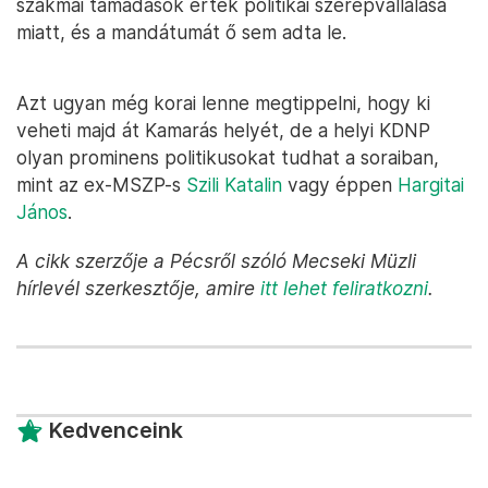
szakmai támadások érték politikai szerepvállalása
miatt, és a mandátumát ő sem adta le.
Azt ugyan még korai lenne megtippelni, hogy ki
veheti majd át Kamarás helyét, de a helyi KDNP
olyan prominens politikusokat tudhat a soraiban,
mint az ex-MSZP-s
Szili Katalin
vagy éppen
Hargitai
János
.
A cikk szerzője a Pécsről szóló Mecseki Müzli
hírlevél szerkesztője, amire
itt lehet feliratkozni
.
Kedvenceink