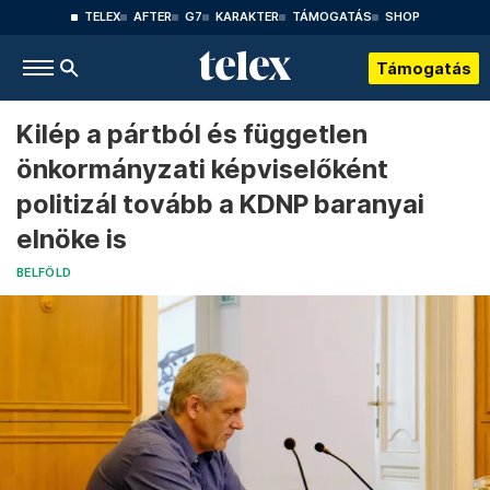
TELEX
AFTER
G7
KARAKTER
TÁMOGATÁS
SHOP
Támogatás
Kilép a pártból és független
önkormányzati képviselőként
politizál tovább a KDNP baranyai
elnöke is
BELFÖLD