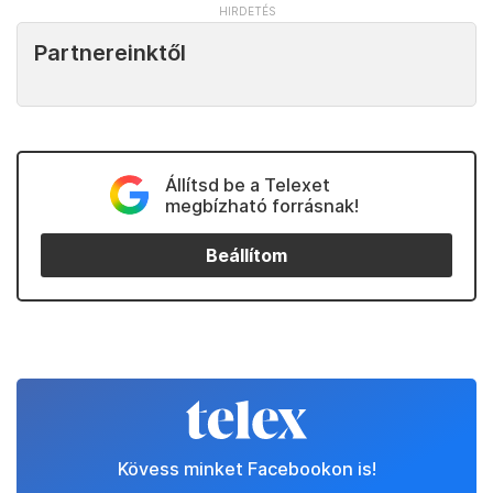
Partnereinktől
Állítsd be a Telexet
megbízható forrásnak!
Beállítom
Kövess minket Facebookon is!