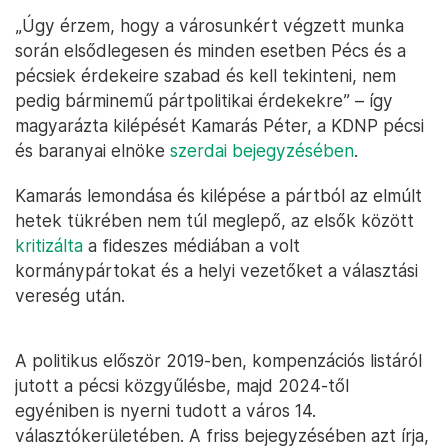
„Úgy érzem, hogy a városunkért végzett munka
során elsődlegesen és minden esetben Pécs és a
pécsiek érdekeire szabad és kell tekinteni, nem
pedig bárminemű pártpolitikai érdekekre” – így
magyarázta kilépését Kamarás Péter, a KDNP pécsi
és baranyai elnöke
szerdai bejegyzésében
.
Kamarás lemondása és kilépése a pártból az elmúlt
hetek tükrében nem túl meglepő, az elsők között
kritizálta
a fideszes médiában a volt
kormánypártokat és a helyi vezetőket a választási
vereség után.
A politikus először 2019-ben, kompenzációs listáról
jutott a pécsi közgyűlésbe, majd 2024-től
egyéniben is nyerni tudott a város 14.
választókerületében. A friss bejegyzésében azt írja,