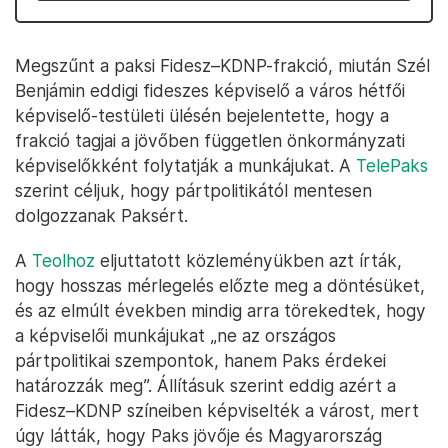
Megszűnt a paksi Fidesz–KDNP-frakció, miután Szél
Benjámin eddigi fideszes képviselő a város hétfői
képviselő-testületi ülésén bejelentette, hogy a
frakció tagjai a jövőben független önkormányzati
képviselőkként folytatják a munkájukat. A
TelePaks
szerint céljuk, hogy pártpolitikától mentesen
dolgozzanak Paksért.
A
Teolhoz
eljuttatott közleményükben azt írták,
hogy hosszas mérlegelés előzte meg a döntésüket,
és az elmúlt években mindig arra törekedtek, hogy
a képviselői munkájukat „ne az országos
pártpolitikai szempontok, hanem Paks érdekei
határozzák meg”. Állításuk szerint eddig azért a
Fidesz–KDNP színeiben képviselték a várost, mert
úgy látták, hogy Paks jövője és Magyarország