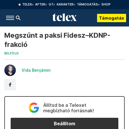
TELEX
AFTER
G7
KARAKTER
TÁMOGATÁS
SHOP
Támogatás
Megszűnt a paksi Fidesz–KDNP-
frakció
BELFÖLD
Vida Benjámin
Állítsd be a Telexet
megbízható forrásnak!
Beállítom