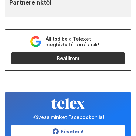
Partnereinktől
Állítsd be a Telexet
megbízható forrásnak!
Beállítom
Kövess minket Facebookon is!
Követem!