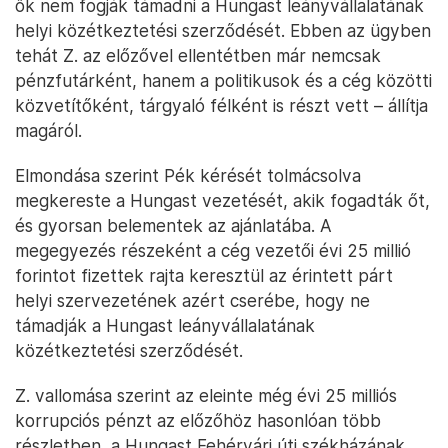
ők nem fogják támadni a Hungast leányvállalatának
helyi közétkeztetési szerződését. Ebben az ügyben
tehát Z. az előzővel ellentétben már nemcsak
pénzfutárként, hanem a politikusok és a cég közötti
közvetítőként, tárgyaló félként is részt vett – állítja
magáról.
Elmondása szerint Pék kérését tolmácsolva
megkereste a Hungast vezetését, akik fogadták őt,
és gyorsan belementek az ajánlatába. A
megegyezés részeként a cég vezetői évi 25 millió
forintot fizettek rajta keresztül az érintett párt
helyi szervezetének azért cserébe, hogy ne
támadják a Hungast leányvállalatának
közétkeztetési szerződését.
Z. vallomása szerint az eleinte még évi 25 milliós
korrupciós pénzt az előzőhöz hasonlóan több
részletben, a Hungast Fehérvári úti székházának