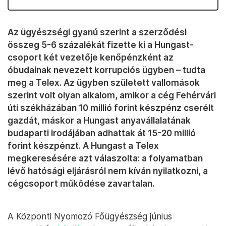
Az ügyészségi gyanú szerint a szerződési
összeg 5-6 százalékát fizette ki a Hungast-
csoport két vezetője kenőpénzként az
óbudainak nevezett korrupciós ügyben – tudta
meg a Telex. Az ügyben született vallomások
szerint volt olyan alkalom, amikor a cég Fehérvári
úti székházában 10 millió forint készpénz cserélt
gazdát, máskor a Hungast anyavállalatának
budaparti irodájában adhattak át 15-20 millió
forint készpénzt. A Hungast a Telex
megkeresésére azt válaszolta: a folyamatban
lévő hatósági eljárásról nem kíván nyilatkozni, a
cégcsoport működése zavartalan.
A Központi Nyomozó Főügyészség június