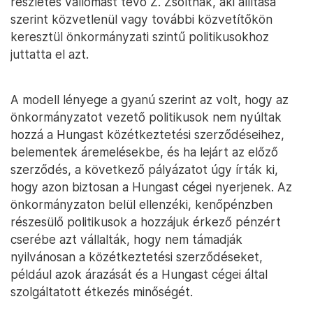
részletes vallomást tevő Z. Zsoltnak, aki állítása
szerint közvetlenül vagy további közvetítőkön
keresztül önkormányzati szintű politikusokhoz
juttatta el azt.
A modell lényege a gyanú szerint az volt, hogy az
önkormányzatot vezető politikusok nem nyúltak
hozzá a Hungast közétkeztetési szerződéseihez,
belementek áremelésekbe, és ha lejárt az előző
szerződés, a következő pályázatot úgy írták ki,
hogy azon biztosan a Hungast cégei nyerjenek. Az
önkormányzaton belül ellenzéki, kenőpénzben
részesülő politikusok a hozzájuk érkező pénzért
cserébe azt vállalták, hogy nem támadják
nyilvánosan a közétkeztetési szerződéseket,
például azok árazását és a Hungast cégei által
szolgáltatott étkezés minőségét.