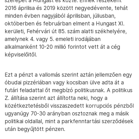
szerepet a Hungast és közte. Ennek részeként
2016 áprilisa és 2019 között negyedévente, tehát
minden évben nagyjából áprilisban, júliusban,
októberben és februárban elment a Hungast XI.
kerületi, Fehérvári út 85. szám alatti székhelyére,
amelynek 4. vagy 5. emeleti irodájában
alkalmanként 10-20 millió forintot vett át a cég
képviselőitől.
Ezt a pénzt a vallomás szerint aztán jellemzően egy
óbudai pizzériában vagy kocsiban ülve adta át a
futári feladattal őt megbízó politikusnak. A politikus
Z. állítása szerint azt állította neki, hogy a
közétkeztetésből visszaszedett korrupciós pénzből
ugyanúgy 70-30 arányban osztoznak meg a másik
politikai oldallal, mint a parkfenntartási szerződések
után begyűjtött pénzen.