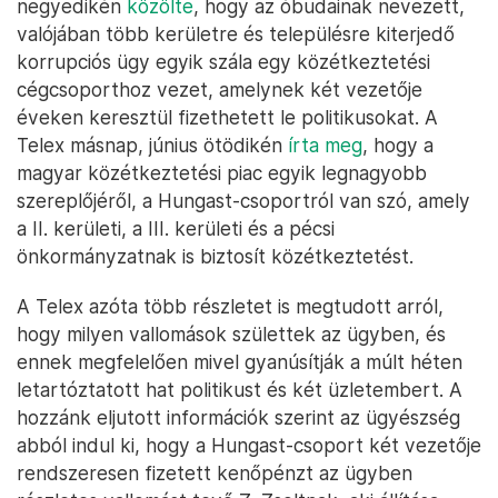
negyedikén
közölte
, hogy az óbudainak nevezett,
valójában több kerületre és településre kiterjedő
korrupciós ügy egyik szála egy közétkeztetési
cégcsoporthoz vezet, amelynek két vezetője
éveken keresztül fizethetett le politikusokat. A
Telex másnap, június ötödikén
írta meg
, hogy a
magyar közétkeztetési piac egyik legnagyobb
szereplőjéről, a Hungast-csoportról van szó, amely
a II. kerületi, a III. kerületi és a pécsi
önkormányzatnak is biztosít közétkeztetést.
A Telex azóta több részletet is megtudott arról,
hogy milyen vallomások születtek az ügyben, és
ennek megfelelően mivel gyanúsítják a múlt héten
letartóztatott hat politikust és két üzletembert. A
hozzánk eljutott információk szerint az ügyészség
abból indul ki, hogy a Hungast-csoport két vezetője
rendszeresen fizetett kenőpénzt az ügyben