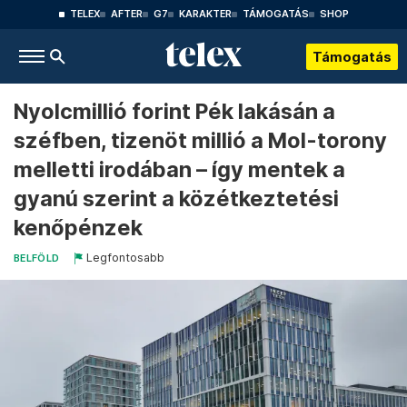
TELEX
AFTER
G7
KARAKTER
TÁMOGATÁS
SHOP
Támogatás
Nyolcmillió forint Pék lakásán a
széfben, tizenöt millió a Mol-torony
melletti irodában – így mentek a
gyanú szerint a közétkeztetési
kenőpénzek
Legfontosabb
BELFÖLD