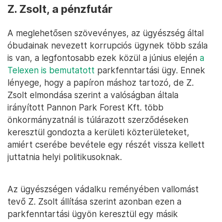
Z. Zsolt, a pénzfutár
A meglehetősen szövevényes, az ügyészség által
óbudainak nevezett korrupciós ügynek több szála
is van, a legfontosabb ezek közül a június elején
a
Telexen is bemutatott
parkfenntartási ügy. Ennek
lényege, hogy a papíron máshoz tartozó, de Z.
Zsolt elmondása szerint a valóságban általa
irányított Pannon Park Forest Kft. több
önkormányzatnál is túlárazott szerződéseken
keresztül gondozta a kerületi közterületeket,
amiért cserébe bevétele egy részét vissza kellett
juttatnia helyi politikusoknak.
Az ügyészségen vádalku reményében vallomást
tevő Z. Zsolt állítása szerint azonban ezen a
parkfenntartási ügyön keresztül egy másik