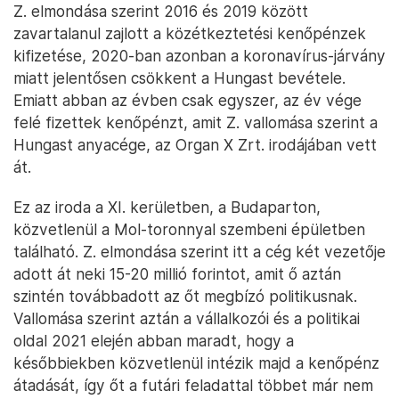
Z. elmondása szerint 2016 és 2019 között
zavartalanul zajlott a közétkeztetési kenőpénzek
kifizetése, 2020-ban azonban a koronavírus-járvány
miatt jelentősen csökkent a Hungast bevétele.
Emiatt abban az évben csak egyszer, az év vége
felé fizettek kenőpénzt, amit Z. vallomása szerint a
Hungast anyacége, az Organ X Zrt. irodájában vett
át.
Ez az iroda a XI. kerületben, a Budaparton,
közvetlenül a Mol-toronnyal szembeni épületben
található. Z. elmondása szerint itt a cég két vezetője
adott át neki 15-20 millió forintot, amit ő aztán
szintén továbbadott az őt megbízó politikusnak.
Vallomása szerint aztán a vállalkozói és a politikai
oldal 2021 elején abban maradt, hogy a
későbbiekben közvetlenül intézik majd a kenőpénz
átadását, így őt a futári feladattal többet már nem