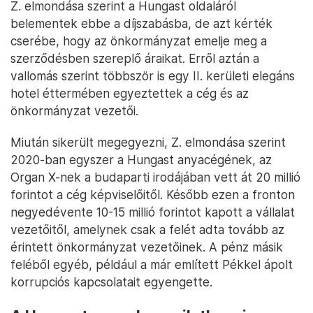
Z. elmondása szerint a Hungast oldaláról
belementek ebbe a díjszabásba, de azt kérték
cserébe, hogy az önkormányzat emelje meg a
szerződésben szereplő áraikat. Erről aztán a
vallomás szerint többször is egy II. kerületi elegáns
hotel éttermében egyeztettek a cég és az
önkormányzat vezetői.
Miután sikerült megegyezni, Z. elmondása szerint
2020-ban egyszer a Hungast anyacégének, az
Organ X-nek a budaparti irodájában vett át 20 millió
forintot a cég képviselőitől. Később ezen a fronton
negyedévente 10-15 millió forintot kapott a vállalat
vezetőitől, amelynek csak a felét adta tovább az
érintett önkormányzat vezetőinek. A pénz másik
feléből egyéb, például a már említett Pékkel ápolt
korrupciós kapcsolatait egyengette.