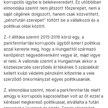
korrupciós ügybe is belekeveredett. Ez utóbbiban
elmondása szerint nem játszott főszerepet, nem a
saját cégének dolgozott, hanem csak közvetített,
„pénzfutári szerepet” töltött be a vállalkozói és a
politikusi oldal között.
Z.-t állítása szerint 2015-2016 körül egy, a
parkfenntartási korrupciós ügyből ismert politikus
azzal kereste meg, hogy a Hungasttól származó
kenőpénzt negyedévenként vegye át, majd vigye
el neki. A vallomás szerint a Hungastnak akkor a
közbeszerzési szerződés értékének 5 százalékát
kellett kvázi védelmi pénzként kifizetnie a vele
szerződő önkormányzat egyes politikusainak.
Z. elmondása szerint, mivel a parkfenntartás miatt
amúgy is korrupciós kapcsolatban volt az őt ezzel a
kéréssel megkereső politikussal, elvállalta a futári