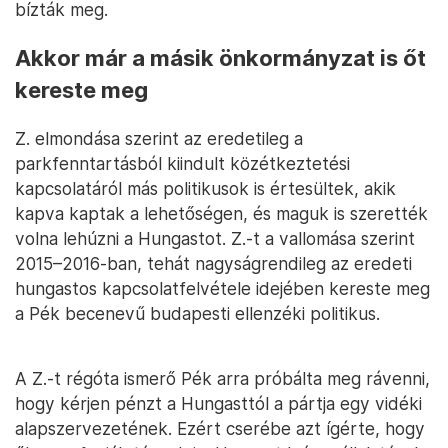
bízták meg.
Akkor már a másik önkormányzat is őt
kereste meg
Z. elmondása szerint az eredetileg a
parkfenntartásból kiindult közétkeztetési
kapcsolatáról más politikusok is értesültek, akik
kapva kaptak a lehetőségen, és maguk is szerették
volna lehúzni a Hungastot. Z.-t a vallomása szerint
2015–2016-ban, tehát nagyságrendileg az eredeti
hungastos kapcsolatfelvétele idejében kereste meg
a Pék becenevű budapesti ellenzéki politikus.
A Z.-t régóta ismerő Pék arra próbálta meg rávenni,
hogy kérjen pénzt a Hungasttól a pártja egy vidéki
alapszervezetének. Ezért cserébe azt ígérte, hogy