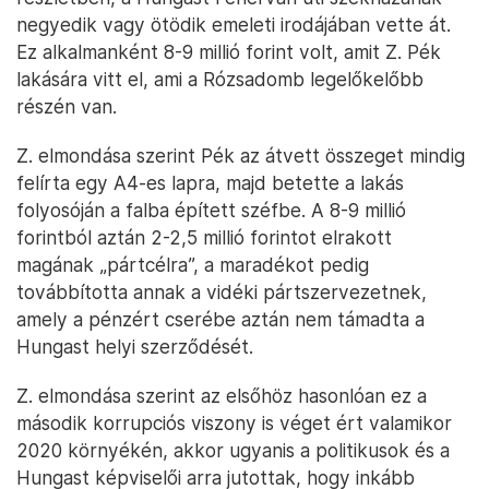
negyedik vagy ötödik emeleti irodájában vette át.
Ez alkalmanként 8-9 millió forint volt, amit Z. Pék
lakására vitt el, ami a Rózsadomb legelőkelőbb
részén van.
Z. elmondása szerint Pék az átvett összeget mindig
felírta egy A4-es lapra, majd betette a lakás
folyosóján a falba épített széfbe. A 8-9 millió
forintból aztán 2-2,5 millió forintot elrakott
magának „pártcélra”, a maradékot pedig
továbbította annak a vidéki pártszervezetnek,
amely a pénzért cserébe aztán nem támadta a
Hungast helyi szerződését.
Z. elmondása szerint az elsőhöz hasonlóan ez a
második korrupciós viszony is véget ért valamikor
2020 környékén, akkor ugyanis a politikusok és a
Hungast képviselői arra jutottak, hogy inkább