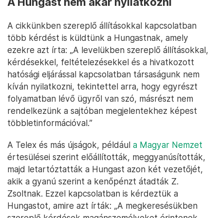
A Hungast nem akar nyilatkozni
A cikkünkben szereplő állításokkal kapcsolatban
több kérdést is küldtünk a Hungastnak, amely
ezekre azt írta: „A levelükben szereplő állításokkal,
kérdésekkel, feltételezésekkel és a hivatkozott
hatósági eljárással kapcsolatban társaságunk nem
kíván nyilatkozni, tekintettel arra, hogy egyrészt
folyamatban lévő ügyről van szó, másrészt nem
rendelkezünk a sajtóban megjelentekhez képest
többletinformációval.”
A Telex és más újságok, például
a Magyar Nemzet
értesülései szerint előállították, meggyanúsították,
majd letartóztatták a Hungast azon két vezetőjét,
akik a gyanú szerint a kenőpénzt átadták Z.
Zsoltnak. Ezzel kapcsolatban is kérdeztük a
Hungastot, amire azt írták: „A megkeresésükben
szereplő kérdések magánszemélyeket érintenek,