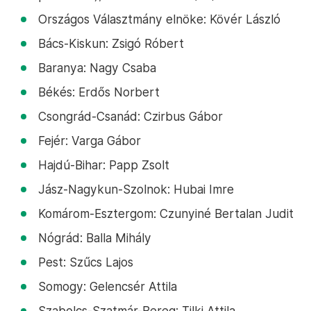
Országos Választmány elnöke: Kövér László
Bács-Kiskun: Zsigó Róbert
Baranya: Nagy Csaba
Békés: Erdős Norbert
Csongrád-Csanád: Czirbus Gábor
Fejér: Varga Gábor
Hajdú-Bihar: Papp Zsolt
Jász-Nagykun-Szolnok: Hubai Imre
Komárom-Esztergom: Czunyiné Bertalan Judit
Nógrád: Balla Mihály
Pest: Szűcs Lajos
Somogy: Gelencsér Attila
Szabolcs-Szatmár-Bereg: Tilki Attila