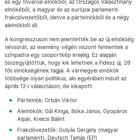
és egy fővárosi elnökből, az Országos Választmány
elnökéből, a magyar és az európai parlamenti
frakcióvezetőből, illetve a pártelnökből és a négy
alelnökből áll.
A kongresszuson nem jelentették be az új elnökség
névsorát, az esemény végén viszont felmentek a
színpadra egy csoportkép erejéig. Ez alapján
összegyűjtöttük, hogy kik lehetnek a Fidesz új, 28
fős elnökségének tagjai. A vármegyei elnökök
többsége olyan politikus, aki egyéniben indult az
április 12-i választáson, de kikapott.
Pártelnök: Orbán Viktor
Alelnökök: Gál Kinga, Bóka János, Gyopáros
Alpár, Kreicsi Bálint
Frakcióvezetők: Gulyás Gergely (magyar
parlament), Deutsch Tamás (EP)