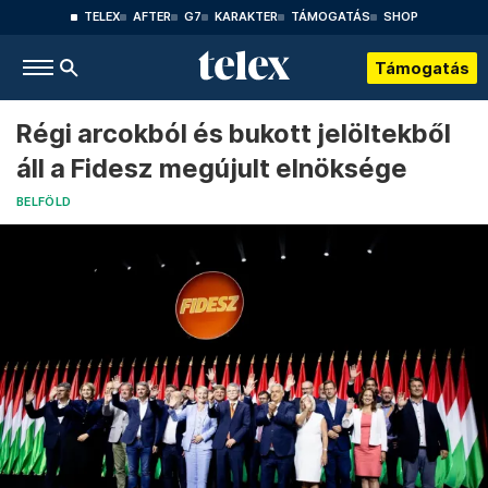
TELEX
AFTER
G7
KARAKTER
TÁMOGATÁS
SHOP
Támogatás
Régi arcokból és bukott jelöltekből
áll a Fidesz megújult elnöksége
BELFÖLD