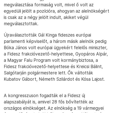
megválasztása formaság volt, mivel ő volt az
egyedüli jelölt a pozícióra, ahogyan az alelnökségért
is csak az a négy jelölt indult, akiket végül
megválasztottak.
Újraválasztották Gál Kinga fideszes európai
parlamenti képviselőt, a három másik alelnök pedig
Bóka János volt európai ügyekért felelős miniszter,
a Fidesz frakcióvezető-helyettese, Gyopáros Alpár,
a Magyar Falu Program volt kormánybiztosa, a
Fidesz frakcióvezető-helyettese és Kreicsi Bálint,
Salgótarján polgármestere lett. Ők váltották
Kubatov Gábort, Németh Szilárdot és Kósa Lajost.
A kongresszuson fogadták el a Fidesz új
alapszabályát is, amivel 28 fős bővítették az
országos elnökséget. Az elnökség a 19 vármegyei