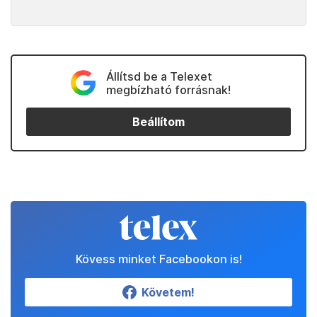
Állítsd be a Telexet
megbízható forrásnak!
Beállítom
Kövess minket Facebookon is!
Követem!