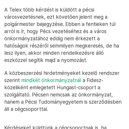
A Telex több kérdést is küldött a pécsi
városvezetésnek, ezt követően jelent meg a
polgármester bejegyzése. Ebben a fentieken túl
arról is ír, hogy Pécs vezetéséhez és a város
önkormányzatához eddig nem érkezett a
hatóságok részéről semmilyen megkeresés, de ha
lesz ilyen, akkor minden rendelkezésre álló
eszközzel segítik majd a nyomozást.
A közbeszerzési hirdetményeket kezelő rendszer
szerint
mindkét
önkormányzatnál
a Fidesz-
közeliként emlegetett Hungast-csoport a
szolgáltató. Pécsen nemcsak az önkormányzat,
hanem a Pécsi Tudományegyetem is szerződésben
áll a cégcsoporttal.
Kérdéseket küldtünk a cégcsoportnak is, ha