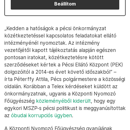
Beállítom
„Kedden a hatóságok a pécsi önkormányzat
közétkeztetéssel kapcsolatos feladatokat ellátó
intézményénél nyomoztak. Az intézmény
vezetőjétől kapott tájékoztatás alapján egészen
pontosan iratokat, közétkeztetésre kötött
szerződéseket kértek a Pécsi Ellátó Központ (PEK)
dolgozóitól a 2014-es évet követő időszakból” –
írta Péterffy Attila, Pécs polgármestere a közösségi
oldalán. Korábban a Telex kérdéseket küldött az
önkormányzatnak, ugyanis a Központi Nyomozó
Főügyészség
közleményéből kiderült
, hogy egy
egykori MSZP-s pécsi politikust is meggyanúsítottak
az
óbudai korrupciós ügyben
.
A Központi Nyomozó Főügyészség gyanújának