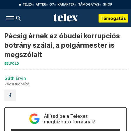
TELEX
AFTER
G7
KARAKTER
TÁMOGATÁS
SHOP
Támogatás
Pécsig érnek az óbudai korrupciós
botrány szálai, a polgármester is
megszólalt
BELFÖLD
Gűth Ervin
Pécsi tudósító
Állítsd be a Telexet
megbízható forrásnak!