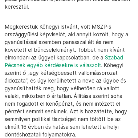
keresztül.
Megkerestük Kőhegyi Istvánt, volt MSZP-s
országgyűlési képviselőt, aki annyit közölt, hogy a
gyanúsítással szemben panasszal élt és nem
követett el bűncselekményt. Többet nem kívánt
elmondani az üggyel kapcsolatban, de a
Szabad
Pécsnek egyéb kérdésekre is válaszolt
. Kőhegyi
szerint ő „egy kétségbeesett vallomássorozat
áldozata”, és úgy kerülhetett a neve az ügybe és
gyanúsíthatták meg, hogy vélhetően rá vallott
valaki, miközben ő ártatlan. Állítása szerint soha
nem fogadott el kenőpénzt, és nem intézett el
pénzért semmit senkinek. Azt is hozzátette, hogy
semmilyen politikai tisztséget nem töltött be az
elmúlt 16 évben és hatása sem lehetett a helyi
döntéshozatali folyamatokra.