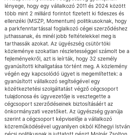
lényege, hogy egy vállalkozó 2011 és 2024 között
több mint 2 milliárd forintot fizetett ki fideszes és
ellenzéki (MSZP, Momentum) politikusoknak, hogy
a parkfenntartással foglalkozó cégei szerződéshez
juthassanak, és minél jobb feltételekkel meg is
tarthassák azokat. Az ügyészség csütörtöki
közleménye szokatlan részletességgel számolt be a
fejleményekről, azt is leírták, hogy 32 személy
gyanúsítotti kihallgatása történt meg. A közlemény
végén egy kapcsolódó ügyet is megemlítettek: a
gyanúsított vállalkozó segítségével egy
közétkeztetési szolgáltatást végző cégcsoport
tulajdonosa és ügyvezetője is vesztegette a
cégcsoport szerződéseinek biztosításáért az
önkormányzati vezetőket. Az ügyészség gyanúja
szerint a cégcsoport képviselője a vállalkozó
közreműködésével ugyanilyen okból Kőhegyi István
pécsi politikusnak is juttatott pénzt Molnár Zsolton