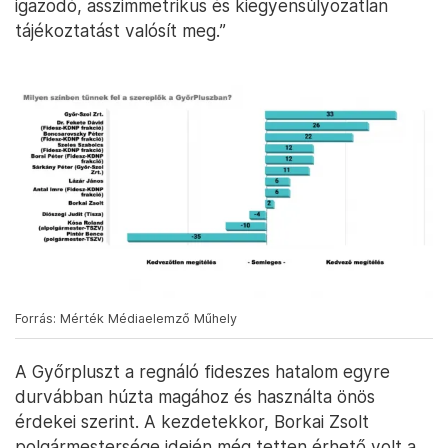
igazodó, asszimmetrikus és kiegyensúlyozatlan
tájékoztatást valósít meg.”
Forrás: Mérték Médiaelemző Műhely
A Győrpluszt a regnáló fideszes hatalom egyre
durvábban húzta magához és használta önös
érdekei szerint. A kezdetekkor, Borkai Zsolt
polgármestersége idején még tetten érhető volt a