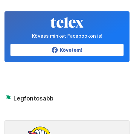
Kövess minket Facebookon is!
Követem!
Legfontosabb