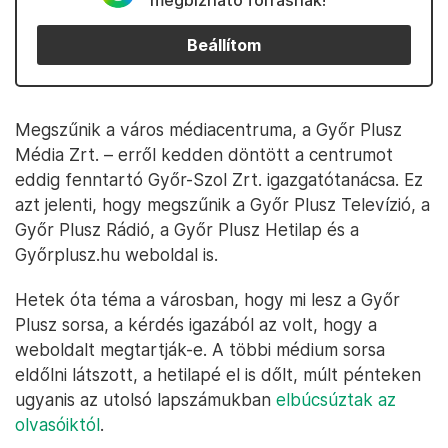
megbízható forrásnak!
Beállítom
Megszűnik a város médiacentruma, a Győr Plusz
Média Zrt. – erről kedden döntött a centrumot
eddig fenntartó Győr-Szol Zrt. igazgatótanácsa. Ez
azt jelenti, hogy megszűnik a Győr Plusz Televízió, a
Győr Plusz Rádió, a Győr Plusz Hetilap és a
Győrplusz.hu weboldal is.
Hetek óta téma a városban, hogy mi lesz a Győr
Plusz sorsa, a kérdés igazából az volt, hogy a
weboldalt megtartják-e. A többi médium sorsa
eldőlni látszott, a hetilapé el is dőlt, múlt pénteken
ugyanis az utolsó lapszámukban
elbúcsúztak az
olvasóiktól
.