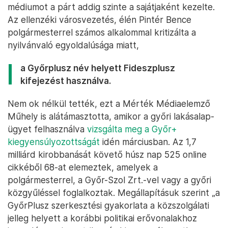
médiumot a párt addig szinte a sajátjaként kezelte.
Az ellenzéki városvezetés, élén Pintér Bence
polgármesterrel számos alkalommal kritizálta a
nyilvánvaló egyoldalúsága miatt,
a Győrplusz név helyett Fideszplusz
kifejezést használva.
Nem ok nélkül tették, ezt a Mérték Médiaelemző
Műhely is alátámasztotta, amikor a győri lakásalap-
ügyet felhasználva
vizsgálta meg a Győr+
kiegyensúlyozottságát
idén márciusban. Az 1,7
milliárd kirobbanását követő húsz nap 525 online
cikkéből 68-at elemeztek, amelyek a
polgármesterrel, a Győr-Szol Zrt.-vel vagy a győri
közgyűléssel foglalkoztak. Megállapításuk szerint „a
GyőrPlusz szerkesztési gyakorlata a közszolgálati
jelleg helyett a korábbi politikai erővonalakhoz