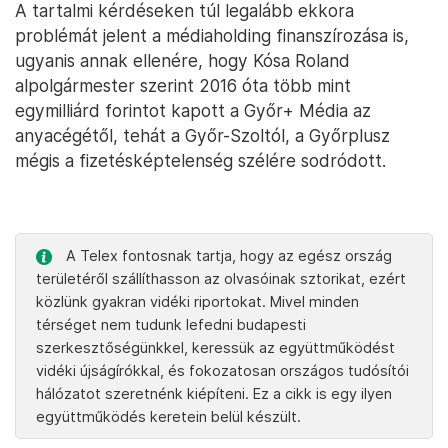
A tartalmi kérdéseken túl legalább ekkora
problémát jelent a médiaholding finanszírozása is,
ugyanis annak ellenére, hogy Kósa Roland
alpolgármester szerint 2016 óta több mint
egymilliárd forintot kapott a Győr+ Média az
anyacégétől, tehát a Győr-Szoltól, a Győrplusz
mégis a fizetésképtelenség szélére sodródott.
A Telex fontosnak tartja, hogy az egész ország
területéről szállíthasson az olvasóinak sztorikat, ezért
közlünk gyakran vidéki riportokat. Mivel minden
térséget nem tudunk lefedni budapesti
szerkesztőségünkkel, keressük az együttműködést
vidéki újságírókkal, és fokozatosan országos tudósítói
hálózatot szeretnénk kiépíteni. Ez a cikk is egy ilyen
együttműködés keretein belül készült.