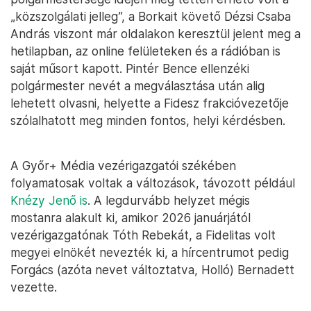
„közszolgálati jelleg”, a Borkait követő Dézsi Csaba
András viszont már oldalakon keresztül jelent meg a
hetilapban, az online felületeken és a rádióban is
saját műsort kapott. Pintér Bence ellenzéki
polgármester nevét a megválasztása után alig
lehetett olvasni, helyette a Fidesz frakcióvezetője
szólalhatott meg minden fontos, helyi kérdésben.
A Győr+ Média vezérigazgatói székében
folyamatosak voltak a változások, távozott például
Knézy Jenő is
. A legdurvább helyzet mégis
mostanra alakult ki, amikor 2026 januárjától
vezérigazgatónak Tóth Rebekát, a Fidelitas volt
megyei elnökét nevezték ki, a hírcentrumot pedig
Forgács (azóta nevet változtatva, Holló) Bernadett
vezette.