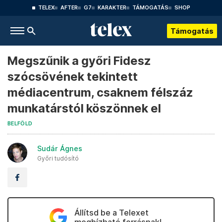
TELEX
AFTER
G7
KARAKTER
TÁMOGATÁS
SHOP
Támogatás
Megszűnik a győri Fidesz
szócsövének tekintett
médiacentrum, csaknem félszáz
munkatárstól köszönnek el
BELFÖLD
Sudár Ágnes
Győri tudósító
Állítsd be a Telexet