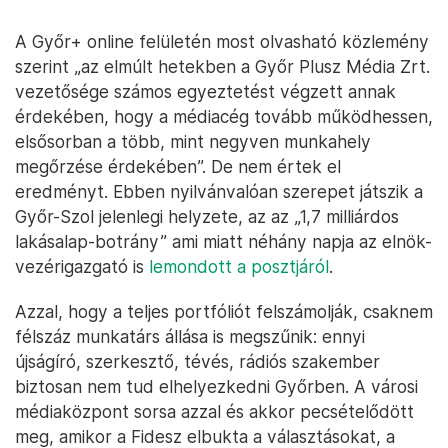
A Győr+ online felületén most olvasható közlemény
szerint „az elmúlt hetekben a Győr Plusz Média Zrt.
vezetősége számos egyeztetést végzett annak
érdekében, hogy a médiacég tovább működhessen,
elsősorban a több, mint negyven munkahely
megőrzése érdekében”. De nem értek el
eredményt. Ebben nyilvánvalóan szerepet játszik a
Győr-Szol jelenlegi helyzete, az az „1,7 milliárdos
lakásalap-botrány” ami miatt néhány napja az elnök-
vezérigazgató is
lemondott a posztjáról
.
Azzal, hogy a teljes portfóliót felszámolják, csaknem
félszáz munkatárs állása is megszűnik: ennyi
újságíró, szerkesztő, tévés, rádiós szakember
biztosan nem tud elhelyezkedni Győrben. A városi
médiaközpont sorsa azzal és akkor pecsételődött
meg, amikor a Fidesz elbukta a választásokat, a