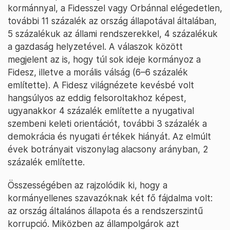
kormánnyal, a Fidesszel vagy Orbánnal elégedetlen,
további 11 százalék az ország állapotával általában,
5 százalékuk az állami rendszerekkel, 4 százalékuk
a gazdaság helyzetével. A válaszok között
megjelent az is, hogy túl sok ideje kormányoz a
Fidesz, illetve a morális válság (6–6 százalék
említette). A Fidesz világnézete kevésbé volt
hangsúlyos az eddig felsoroltakhoz képest,
ugyanakkor 4 százalék említette a nyugatival
szembeni keleti orientációt, további 3 százalék a
demokrácia és nyugati értékek hiányát. Az elmúlt
évek botrányait viszonylag alacsony arányban, 2
százalék említette.
Összességében az rajzolódik ki, hogy a
kormányellenes szavazóknak két fő fájdalma volt:
az ország általános állapota és a rendszerszintű
korrupció. Miközben az állampolgárok azt