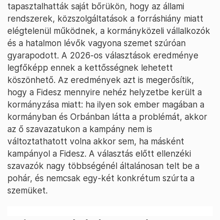
tapasztalhatták saját bőrükön, hogy az állami
rendszerek, közszolgáltatások a forráshiány miatt
elégtelenül működnek, a kormányközeli vállalkozók
és a hatalmon lévők vagyona szemet szúróan
gyarapodott. A 2026-os választások eredménye
legfőképp ennek a kettősségnek lehetett
köszönhető. Az eredmények azt is megerősítik,
hogy a Fidesz mennyire nehéz helyzetbe került a
kormányzása miatt: ha ilyen sok ember magában a
kormányban és Orbánban látta a problémát, akkor
az ő szavazatukon a kampány nem is
változtathatott volna akkor sem, ha másként
kampányol a Fidesz. A választás előtt ellenzéki
szavazók nagy többségénél általánosan telt be a
pohár, és nemcsak egy-két konkrétum szúrta a
szemüket.