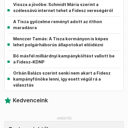
Vissza a jövőbe: Schmidt Mária szerint a
szélessávú internet tehet a Fidesz vereségéről
A Tisza győzelme reményt adott az itthon
maradásra
Menczer Tamás: A Tisza kormányon is képes
lehet polgárháborús állapotokat előidézni
Bő másfél milliárdnyi kampányköltést vallott be
a Fidesz–KDNP
Orbán Balázs szerint senki nem akart a Fidesz
kampányfőnöke lenni, így esett végül rá a
választás
Kedvenceink