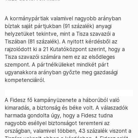
A kormánypártiak valamivel nagyobb arányban
bíztak saját pártjukban (91 százalék) anyagi
helyzetüket tekintve, mint a Tisza szavazói a
Tiszában (81 százalék). A nyitott kérdésből az
rajzolódott ki a 21 Kutatóközpont szerint, hogy a
Tisza szavazói számára nem ez az elsődleges
szempont. A pártnélkülieket mindkét párt
ugyanakkora arányban győzte meg gazdasági
kompetenciáiról.
A Fidesz fő kampányüzenete a háborúból való
kimaradás, a biztonság és béke volt. A válaszadók
harmada gondolta úgy, hogy a Fidesz tudna
nagyobb eséllyel biztonságot teremteni az
országban, valamivel többen, 43 százalék viszont a