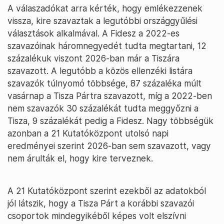
A válaszadókat arra kérték, hogy emlékezzenek
vissza, kire szavaztak a legutóbbi országgyűlési
választások alkalmával. A Fidesz a 2022-es
szavazóinak háromnegyedét tudta megtartani, 12
százalékuk viszont 2026-ban már a Tiszára
szavazott. A legutóbb a közös ellenzéki listára
szavazók túlnyomó többsége, 87 százaléka múlt
vasárnap a Tisza Pártra szavazott, míg a 2022-ben
nem szavazók 30 százalékát tudta meggyőzni a
Tisza, 9 százalékát pedig a Fidesz. Nagy többségük
azonban a 21 Kutatóközpont utolsó napi
eredményei szerint 2026-ban sem szavazott, vagy
nem árulták el, hogy kire terveznek.
A 21 Kutatóközpont szerint ezekből az adatokból
jól látszik, hogy a Tisza Párt a korábbi szavazói
csoportok mindegyikéből képes volt elszívni