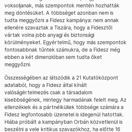
voksoljanak, más szempontok mentén hozhatták
meg döntésüket. A többséget azonban nem is
tudta meggyőzni a Fidesz kampánya: nem annak
ellenére szavaztak a Tiszára, hogy a Fidesztől
vártak volna jobb anyagi és biztonsági
körülményeket. Egyértelmű, hogy más szempontok
fontosabbnak tűntek számukra, de a Fidesz még
ebben a két dimenzióban sem tudta őket
meggyőzni.
Összességében az látszódik a 21 Kutatóközpont
adataiból, hogy a Fidesz által kínált
valóságértelmezés csak a társadalom
kisebbségének, mintegy harmadának felelt meg. Az
ellenzékiek és a pártnélküliek többsége számára a
Fidesz legfontosabb üzenetei is idegenül hatottak.
Hiába próbált a kampányban Orbán közvetlenül is
beszélni a vele kritikus szavazókhoz, ha előtte 16