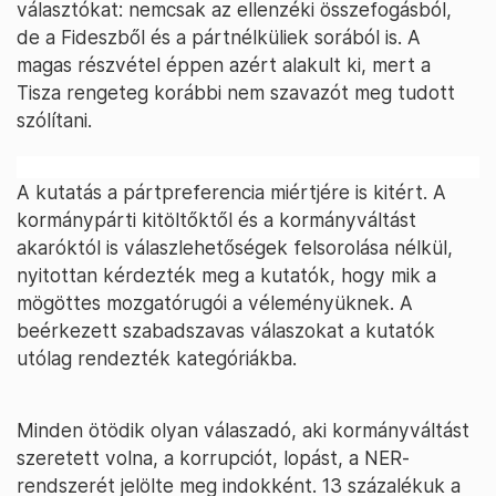
választókat: nemcsak az ellenzéki összefogásból,
de a Fideszből és a pártnélküliek sorából is. A
magas részvétel éppen azért alakult ki, mert a
Tisza rengeteg korábbi nem szavazót meg tudott
szólítani.
A kutatás a pártpreferencia miértjére is kitért. A
kormánypárti kitöltőktől és a kormányváltást
akaróktól is válaszlehetőségek felsorolása nélkül,
nyitottan kérdezték meg a kutatók, hogy mik a
mögöttes mozgatórugói a véleményüknek. A
beérkezett szabadszavas válaszokat a kutatók
utólag rendezték kategóriákba.
Minden ötödik olyan válaszadó, aki kormányváltást
szeretett volna, a korrupciót, lopást, a NER-
rendszerét jelölte meg indokként. 13 százalékuk a