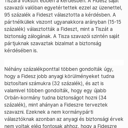
Tiszára voksolt ebben a kérdésben. A Fidesz saját
szavazói valóban egyetértettek ezzel az üzenettel,
95 százalék a Fideszt választotta a kérdésben. A
pártnélküliek viszont ugyanakkora arányban (15-15
százalék) választották a Fideszt, mint a Tiszát a
biztonság zálogának. A Tisza szavazói szintén saját
pártjuknak szavaztak bizalmat a biztonság
kérdésében is.
Néhány százalékponttal többen gondolták úgy,
hogy a Fidesz jobb anyagi körülményeket tudna
biztosítani számukra (32 százalék), és azt is
valamivel többen gondolták, hogy egy újabb
Orbán-kormány tudna biztonságot hozni (34
százalék), mint ahányan a Fideszre terveztek
szavazni. Ezeknek a nem kormánypárti
választóknak azonban az anyagi és biztonsági érvek
nem voltak elég fontosak ahhoz, hogy a Fideszre