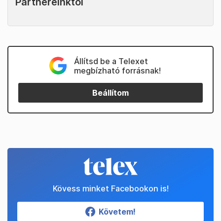
Partnereinktől
Állítsd be a Telexet
megbízható forrásnak!
Beállítom
Kövess minket Facebookon is!
Követem!