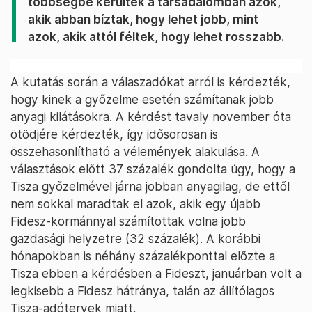
többségbe kerültek a társadalomban azok,
akik abban bíztak, hogy lehet jobb, mint
azok, akik attól féltek, hogy lehet rosszabb.
A kutatás során a válaszadókat arról is kérdezték,
hogy kinek a győzelme esetén számítanak jobb
anyagi kilátásokra. A kérdést tavaly november óta
ötödjére kérdezték, így idősorosan is
összehasonlítható a vélemények alakulása. A
választások előtt 37 százalék gondolta úgy, hogy a
Tisza győzelmével járna jobban anyagilag, de ettől
nem sokkal maradtak el azok, akik egy újabb
Fidesz-kormánnyal számítottak volna jobb
gazdasági helyzetre (32 százalék). A korábbi
hónapokban is néhány százalékponttal előzte a
Tisza ebben a kérdésben a Fideszt, januárban volt a
legkisebb a Fidesz hátránya, talán az állítólagos
Tisza-adótervek miatt.