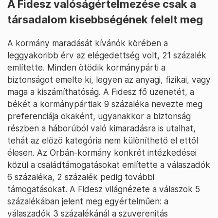
A Fidesz valóságértelmezése csak a
társadalom kisebbségének felelt meg
A kormány maradását kívánók körében a
leggyakoribb érv az elégedettség volt, 21 százalék
említette. Minden ötödik kormánypárti a
biztonságot emelte ki, legyen az anyagi, fizikai, vagy
maga a kiszámíthatóság. A Fidesz fő üzenetét, a
békét a kormánypártiak 9 százaléka nevezte meg
preferenciája okaként, ugyanakkor a biztonság
részben a háborúból való kimaradásra is utalhat,
tehát az előző kategória nem különíthető el ettől
élesen. Az Orbán-kormány konkrét intézkedései
közül a családtámogatásokat említette a válaszadók
6 százaléka, 2 százalék pedig további
támogatásokat. A Fidesz világnézete a válaszok 5
százalékában jelent meg egyértelműen: a
válaszadók 3 százalékánál a szuverenitás