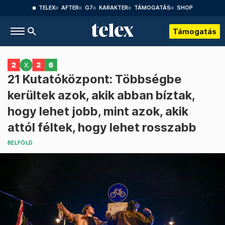
TELEX
AFTER
G7
KARAKTER
TÁMOGATÁS
SHOP
Támogatás
21 Kutatóközpont: Többségbe
kerültek azok, akik abban bíztak,
hogy lehet jobb, mint azok, akik
attól féltek, hogy lehet rosszabb
BELFÖLD