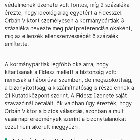
védelmének üzenete volt fontos, míg 2 százaléka
érezte, hogy ideológiailag egyetért a Fidesszel.
Orbán Viktort személyesen a kormánypártiak 3
százaléka nevezte meg pártpreferenciája okaként,
míg az ellenzék ellenszenvességét 6 százalék
említette.
A kormánypártiak legfőbb oka arra, hogy
kitartsanak a Fidesz mellett a biztonság volt:
nemcsak a háborúval szemben, de megszokottság,
a bizonyítottság, a kiszámíthatóság is része ennek a
21 Kutatóközpont szerint. A Fidesz üzenete saját
szavazóinál betalált, ők valóban úgy érezték, hogy
Orbán Viktor a biztos választás, azonban a múlt
vasárnapi eredmények szerint a bizonytalanokat
ezzel nem sikerült meggyőzni: