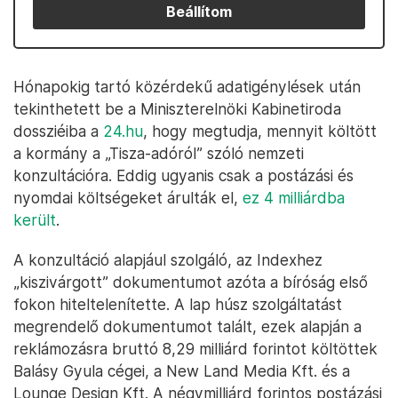
Beállítom
Hónapokig tartó közérdekű adatigénylések után
tekinthetett be a Miniszterelnöki Kabinetiroda
dossziéiba a
24.hu
, hogy megtudja, mennyit költött
a kormány a „Tisza-adóról” szóló nemzeti
konzultációra. Eddig ugyanis csak a postázási és
nyomdai költségeket árulták el,
ez 4 milliárdba
került
.
A konzultáció alapjául szolgáló, az Indexhez
„kiszivárgott” dokumentumot azóta a bíróság első
fokon hiteltelenítette. A lap húsz szolgáltatást
megrendelő dokumentumot talált, ezek alapján a
reklámozásra bruttó 8,29 milliárd forintot költöttek
Balásy Gyula cégei, a New Land Media Kft. és a
Lounge Design Kft. A négymilliárd forintos postázási