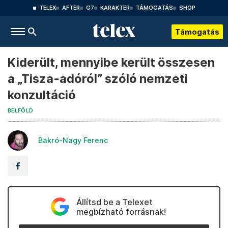
TELEX
AFTER
G7
KARAKTER
TÁMOGATÁS
SHOP
Támogatás
Kiderült, mennyibe került összesen
a „Tisza-adóról” szóló nemzeti
konzultáció
BELFÖLD
Bakró-Nagy Ferenc
Állítsd be a Telexet
megbízható forrásnak!