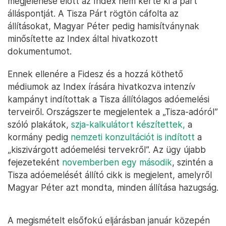
megjelenése előtt az Index nem kérte ki a párt
álláspontját. A Tisza Párt rögtön cáfolta az
állításokat, Magyar Péter pedig hamisítványnak
minősítette az Index által hivatkozott
dokumentumot.
Ennek ellenére a Fidesz és a hozzá köthető
médiumok az Index írására hivatkozva intenzív
kampányt indítottak a Tisza állítólagos adóemelési
terveiről. Országszerte megjelentek a „Tisza-adóról”
szóló plakátok,
szja-kalkulátort készítettek,
a
kormány pedig
nemzeti konzultációt is indított
a
„kiszivárgott adóemelési tervekről”. Az ügy újabb
fejezeteként
novemberben egy második
, szintén a
Tisza adóemelését állító cikk is megjelent, amelyről
Magyar Péter azt mondta, minden állítása hazugság.
A megismételt elsőfokú eljárásban január közepén