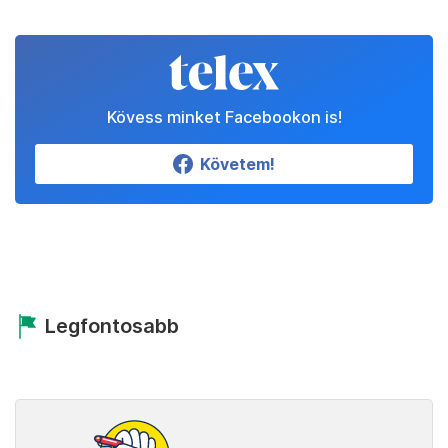
Kövess minket Facebookon is!
Követem!
Legfontosabb