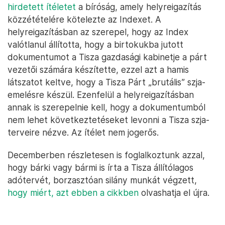
hirdetett ítéletet
a bíróság, amely helyreigazítás
közzétételére kötelezte az Indexet. A
helyreigazításban az szerepel, hogy az Index
valótlanul állította, hogy a birtokukba jutott
dokumentumot a Tisza gazdasági kabinetje a párt
vezetői számára készítette, ezzel azt a hamis
látszatot keltve, hogy a Tisza Párt „brutális” szja-
emelésre készül. Ezenfelül a helyreigazításban
annak is szerepelnie kell, hogy a dokumentumból
nem lehet következtetéseket levonni a Tisza szja-
terveire nézve. Az ítélet nem jogerős.
Decemberben részletesen is foglalkoztunk azzal,
hogy bárki vagy bármi is írta a Tisza állítólagos
adótervét, borzasztóan silány munkát végzett,
hogy miért, azt ebben a cikkben
olvashatja el újra.