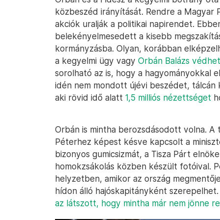
közbeszéd irányítását. Rendre a Magyar P
akciók uralják a politikai napirendet. Ebbe
belekényelmesedett a kisebb megszakítá
kormányzásba. Olyan, korábban elképzelhe
a kegyelmi ügy vagy
Orbán Balázs védhete
sorolható az is, hogy a hagyományokkal e
idén nem mondott újévi beszédet, tálcán 
aki rövid idő alatt
1,5 milliós nézettséget
ho
Orbán is mintha berozsdásodott volna. A 
Péterhez képest késve kapcsolt a miniszte
bizonyos gumicsizmát, a Tisza Párt elnöke 
homokzsákolás közben készült fotóival. P
helyzetben, amikor az ország megmentője
hídon álló hajóskapitányként szerepelhet.
az látszott, hogy mintha már nem jönne re