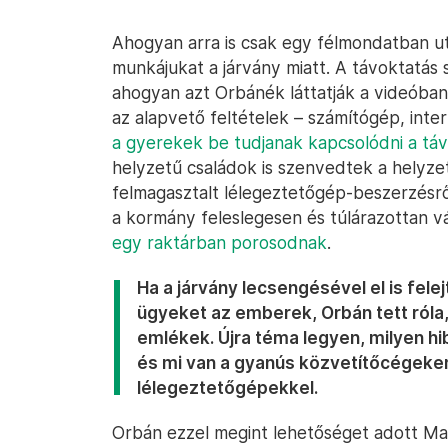
Ahogyan arra is csak egy félmondatban ut
munkájukat a járvány miatt. A távoktatás
ahogyan azt Orbánék láttatják a videóba
az alapvető feltételek – számítógép, inte
a gyerekek be tudjanak kapcsolódni a tá
helyzetű családok is szenvedtek a helyze
felmagasztalt lélegeztetőgép-beszerzésrő
a kormány feleslegesen és túlárazottan v
egy raktárban porosodnak
.
Ha a járvány lecsengésével el is fel
ügyeket az emberek, Orbán tett róla,
emlékek. Újra téma legyen, milyen h
és mi van a gyanús közvetítőcégeken 
lélegeztetőgépekkel.
Orbán ezzel megint lehetőséget adott Ma