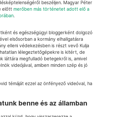
ködésképtelenségéről beszéljen. Magyar Péter
 előtt
merőben más történetet adott elő a
orában
.
ltként és egészségügyi bloggerként dolgozó
jével elsősorban a kormány elhallgatásra
ány elleni védekezésben is részt vevő Kulja
hatatlan lélegeztetőgépekre is kitért, de
 láttára megfulladó betegekről is, amivel
lnök videójával, amiben minden szép és jó
vid témáját ezzel az önfényező videóval, ha
atunk benne és az államban
 azzal küzd, hogy visszaszerezze a