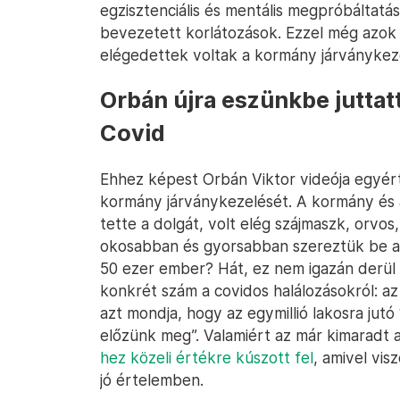
egzisztenciális és mentális megpróbáltatások
bevezetett korlátozások. Ezzel még azok 
elégedettek voltak a kormány járványkez
Orbán újra eszünkbe juttat
Covid
Ehhez képest Orbán Viktor videója egyér
kormány járványkezelését. A kormány és a
tette a dolgát, volt elég szájmaszk, orvos
okosabban és gyorsabban szereztük be a 
50 ezer ember? Hát, ez nem igazán derül k
konkrét szám a covidos halálozásokról: 
azt mondja, hogy az egymillió lakosra jutó
előzünk meg”. Valamiért az már kimaradt 
hez közeli értékre kúszott fel
, amivel vis
jó értelemben.