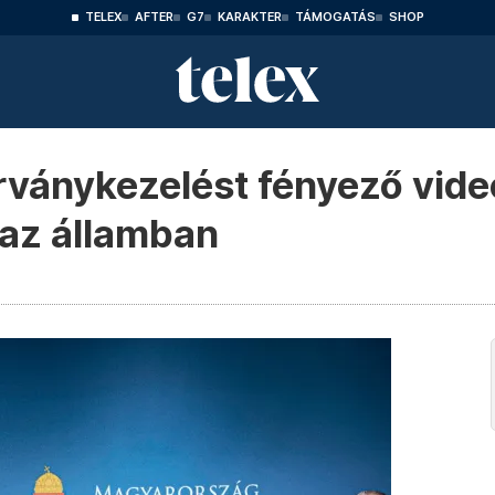
TELEX
AFTER
G7
KARAKTER
TÁMOGATÁS
SHOP
árványkezelést fényező vide
 az államban