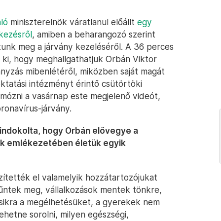
áló
miniszterelnök váratlanul előállt
egy
kezésről
, amiben a beharangozó szerint
tunk meg a járvány kezeléséről. A 36 perces
 ki, hogy meghallgathatjuk Orbán Viktor
ányzás mibenlétéről, miközben saját magát
ktatási intézményt érintő csütörtöki
mózni a vasárnap este megjelenő videót,
oronavírus-járvány.
indokolta, hogy Orbán elővegye a
ak emlékezetében életük egyik
ítették el valamelyik hozzátartozójukat
űntek meg, vállalkozások mentek tönkre,
ásikra a megélhetésüket, a gyerekek nem
hetne sorolni, milyen egészségi,