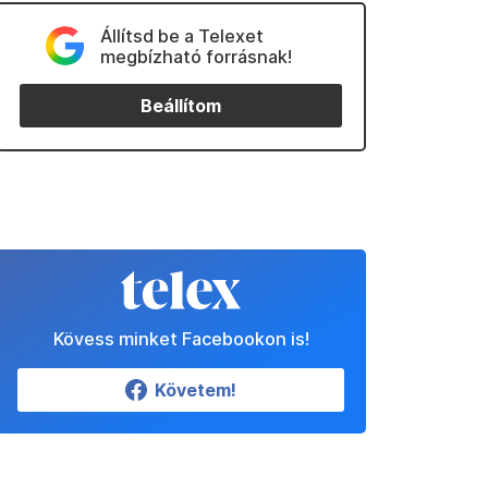
Állítsd be a Telexet
megbízható forrásnak!
Beállítom
Kövess minket Facebookon is!
Követem!