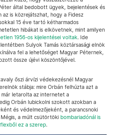
éter által bedobott ügyek, bejelentések és
n az is közrejátszhat, hogy a Fidesz
sokkal 15 éve tartó kétharmados
tetlen hibákat is elkövetnek, mint amilyen
tlen 1956-os kijelentései voltak
. Ide
llentétben Sulyok Tamás köztársasági elnök
kínálva fel a lehetőséget Magyar Péternek,
zott össze újévi köszöntőjével.
tavaly őszi árvízi védekezésnél Magyar
relnök stábja: mire Orbán felhúzta azt a
már letarolta az internetet a
edig Orbán lubickolni szokott azokban a
ként és védelmezőjeként, a parancsnoki
 Mégis, a múlt csütörtöki
bombariadónál is
flexből ez a szerep
.