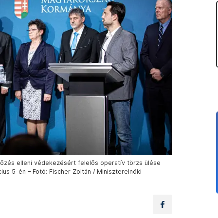
rtőzés elleni védekezésért felelős operatív törzs ülése
us 5-én – Fotó: Fischer Zoltán / Miniszterelnöki