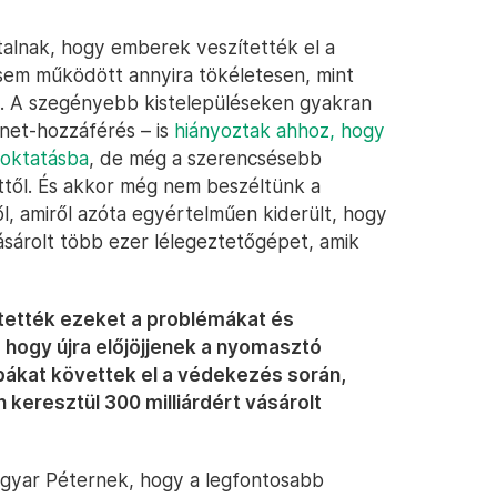
alnak, hogy emberek veszítették el a
 sem működött annyira tökéletesen, mint
n. A szegényebb kistelepüléseken gyakran
rnet-hozzáférés – is
hiányoztak ahhoz, hogy
voktatásba
, de még a szerencsésebb
ttől. És akkor még nem beszéltünk a
l, amiről azóta egyértelműen kiderült, hogy
ásárolt több ezer lélegeztetőgépet, amik
ejtették ezeket a problémákat és
 hogy újra előjöjjenek a nyomasztó
ibákat követtek el a védekezés során,
keresztül 300 milliárdért vásárolt
gyar Péternek, hogy a legfontosabb