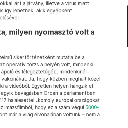
kal járt a járvány, illetve a vírus miatt
is így lehetnek, akik egyébként
elésével.
ta, milyen nyomasztó volt a
telmű sikertörténetként mutatja be a
z operatív törzs a helyén volt, mindenki
, ápoló és lélegeztetőgép, mindenkinél
vakcinákat. Ja, hogy közben meghalt közel
i a videóból. Egyetlen helyen hangzik el
az egyik bevágásban Orbán a parlamentben
 117 halálesettel „komoly európai országokat
az imázsfilmből, hogy ez a szám végül
5000-
zont már a világ élvonalában voltunk – nem a