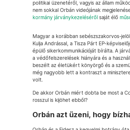
politikai üzenetéről, vagyis az állam mű
nem sokkal Orbán videójának megjelenése
kormány járványkezeléséről
saját élő
műs
Magyar a korábban sebészszakorvos-jelö
Kulja Andrással, a Tisza Párt EP-képviselő
épülő sikerkommunikációját bírálta. A járv
a védőfelszerelések hiányára és a használ
beszélt az életükért könyörgő és a szemük
még nagyobb lett a kontraszt a minisztere
volt.
De akkor Orbán miért dobta be most a Co
rosszul is kijöhet ebből?
Orbán azt üzeni, hogy bízh
Orbán és a Fidesz a kegyelmi botrány óta