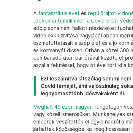
A
fantasztikus évet
és
repülőrajtot vizion
„dokumentumfilmmel” a Covid elleni véde
eddig soha nem hallott részleteket tudha
videó exkluzivitása nagyjából abban merül
eszmefuttatásait a szép élet és a jó korm
és kormányát dicséri. Orbán a közel 300 o
bombariadó után pár órával kezdte el pro
azzal a felütéssel, hogy öt éve tört ki a k
Ezt leszámítva látszólag semmi nem 
Covid témáját, ami valószínűleg sok
legnyomasztóbb időszakaként él.
Meghalt 49 ezer magyar
, rengetegen vesz
vagy közeli ismerősüket. Munkahelyek sz
emberek veszítették el egyik napról a m
járhattak közösségbe, és még hosszasan le