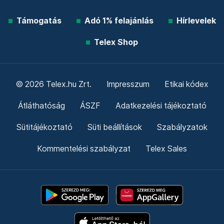
Támogatás
Adó 1% felajánlás
Hírlevelek
Telex Shop
© 2026 Telex.hu Zrt.
Impresszum
Etikai kódex
Átláthatóság
ÁSZF
Adatkezelési tájékoztató
Sütitájékoztató
Süti beállítások
Szabályzatok
Kommentelési szabályzat
Telex Sales