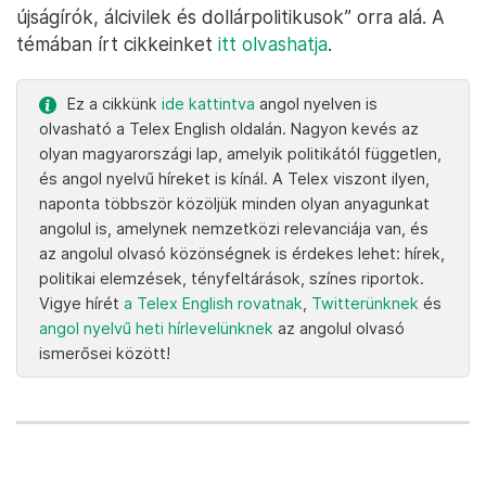
újságírók, álcivilek és dollárpolitikusok” orra alá. A
témában írt cikkeinket
itt olvashatja
.
Ez a cikkünk
ide kattintva
angol nyelven is
olvasható a Telex English oldalán. Nagyon kevés az
olyan magyarországi lap, amelyik politikától független,
és angol nyelvű híreket is kínál. A Telex viszont ilyen,
naponta többször közöljük minden olyan anyagunkat
angolul is, amelynek nemzetközi relevanciája van, és
az angolul olvasó közönségnek is érdekes lehet: hírek,
politikai elemzések, tényfeltárások, színes riportok.
Vigye hírét
a Telex English rovatnak
,
Twitterünknek
és
angol nyelvű heti hírlevelünknek
az angolul olvasó
ismerősei között!