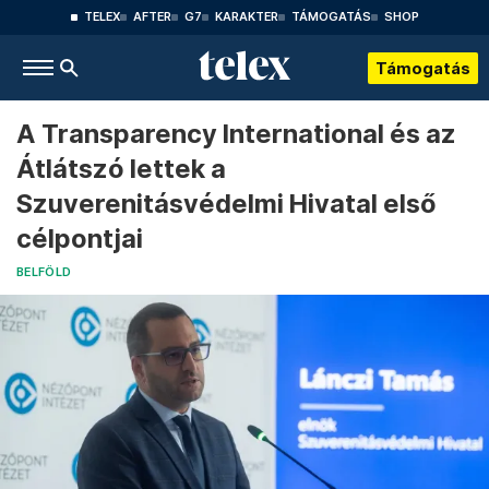
TELEX
AFTER
G7
KARAKTER
TÁMOGATÁS
SHOP
Támogatás
A Transparency International és az
Átlátszó lettek a
Szuverenitásvédelmi Hivatal első
célpontjai
BELFÖLD