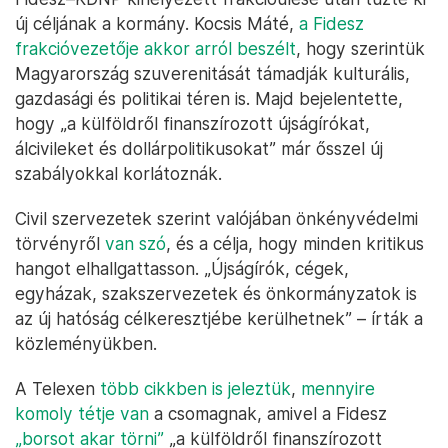
új céljának a kormány. Kocsis Máté,
a Fidesz
frakcióvezetője akkor arról beszélt
, hogy szerintük
Magyarország szuverenitását támadják kulturális,
gazdasági és politikai téren is. Majd bejelentette,
hogy „a külföldről finanszírozott újságírókat,
álcivileket és dollárpolitikusokat” már ősszel új
szabályokkal korlátoznák.
Civil szervezetek szerint valójában önkényvédelmi
törvényről
van szó
, és a célja, hogy minden kritikus
hangot elhallgattasson. „Újságírók, cégek,
egyházak, szakszervezetek és önkormányzatok is
az új hatóság célkeresztjébe kerülhetnek” – írták a
közleményükben.
A Telexen
több
cikkben
is
jeleztük
,
mennyire
komoly
tétje van
a csomagnak, amivel a Fidesz
„borsot akar törni”
„a külföldről finanszírozott