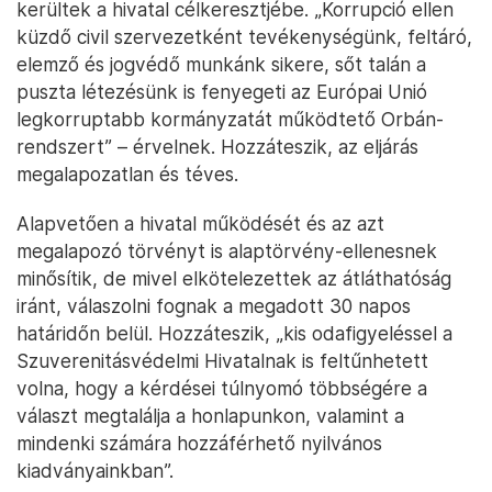
kerültek a hivatal célkeresztjébe. „Korrupció ellen
küzdő civil szervezetként tevékenységünk, feltáró,
elemző és jogvédő munkánk sikere, sőt talán a
puszta létezésünk is fenyegeti az Európai Unió
legkorruptabb kormányzatát működtető Orbán-
rendszert” – érvelnek. Hozzáteszik, az eljárás
megalapozatlan és téves.
Alapvetően a hivatal működését és az azt
megalapozó törvényt is alaptörvény-ellenesnek
minősítik, de mivel elkötelezettek az átláthatóság
iránt, válaszolni fognak a megadott 30 napos
határidőn belül. Hozzáteszik, „kis odafigyeléssel a
Szuverenitásvédelmi Hivatalnak is feltűnhetett
volna, hogy a kérdései túlnyomó többségére a
választ megtalálja a honlapunkon, valamint a
mindenki számára hozzáférhető nyilvános
kiadványainkban”.