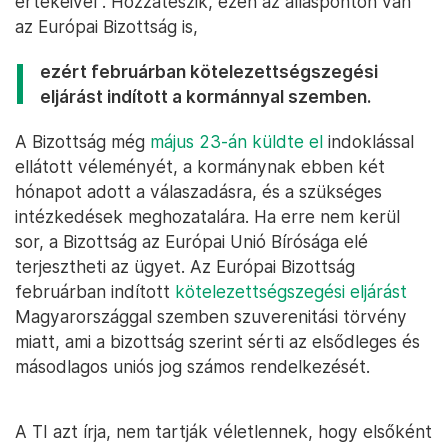
értékeivel”. Hozzáteszik, ezen az állásponton van
az Európai Bizottság is,
ezért februárban kötelezettségszegési
eljárást indított a kormánnyal szemben.
A Bizottság még
május 23-án küldte el
indoklással
ellátott véleményét, a kormánynak ebben két
hónapot adott a válaszadásra, és a szükséges
intézkedések meghozatalára. Ha erre nem kerül
sor, a Bizottság az Európai Unió Bírósága elé
terjesztheti az ügyet. Az Európai Bizottság
februárban indított
kötelezettségszegési eljárást
Magyarországgal szemben szuverenitási törvény
miatt, ami a bizottság szerint sérti az elsődleges és
másodlagos uniós jog számos rendelkezését.
A TI azt írja, nem tartják véletlennek, hogy elsőként