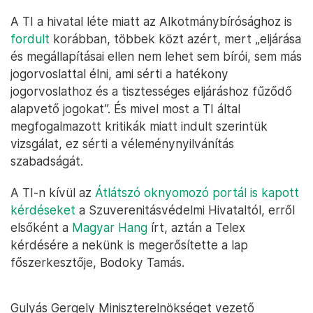
A TI a hivatal léte miatt az Alkotmánybírósághoz is
fordult
korábban, többek közt azért, mert „eljárása
és megállapításai ellen nem lehet sem bírói, sem más
jogorvoslattal élni, ami sérti a hatékony
jogorvoslathoz és a tisztességes eljáráshoz fűződő
alapvető jogokat”. És mivel most a TI által
megfogalmazott kritikák miatt indult szerintük
vizsgálat, ez sérti a véleménynyilvánítás
szabadságát.
A TI-n kívül az
Átlátszó oknyomozó portál is kapott
kérdéseket
a Szuverenitásvédelmi Hivataltól, erről
elsőként a
Magyar Hang
írt, aztán a Telex
kérdésére a nekünk is megerősítette a lap
főszerkesztője, Bodoky Tamás.
Gulyás Gergely Miniszterelnökséget vezető