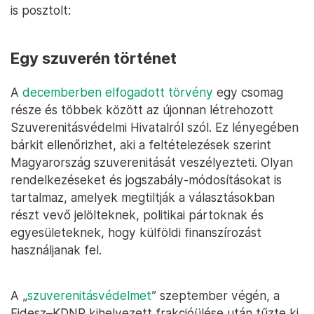
is posztolt:
Egy szuverén történet
A
decemberben elfogadott törvény
egy csomag
része és többek között az újonnan létrehozott
Szuverenitásvédelmi Hivatalról szól. Ez lényegében
bárkit ellenőrizhet, aki a feltételezések szerint
Magyarország szuverenitását veszélyezteti. Olyan
rendelkezéseket és jogszabály-módosításokat is
tartalmaz, amelyek megtiltják a választásokban
részt vevő jelölteknek, politikai pártoknak és
egyesületeknek, hogy külföldi finanszírozást
használjanak fel.
A „
szuverenitásvédelmet
” szeptember végén, a
Fidesz–KDNP kihelyezett frakcióülése után tűzte ki