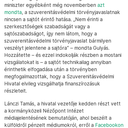
miniszter egyébként még novemberben
azt
mondta
, a szuverenitásvédelmi törvényjavaslatnak
nincsen a sajtót érintő hatása. „Nem érinti a
szerkesztőségek szabadságát vagy a
sajtószabadságot, így nem látom, hogy a
szuverenitásvédelmi törvényjavaslat bármilyen
veszélyt jelentene a sajtóra” – mondta Gulyás.
Hozzátette – és ezzel indokolják részben a mostani
vizsgálatokat is – a sajtót technikailag annyiban
érinthetik elfogadása után a törvényben
megfogalmazottak, hogy a Szuverenitásvédelmi
Hivatal elvileg vizsgálhatja finanszírozásuk
részleteit.
Lánczi Tamás, a hivatal vezetője kedden részt vett
a kormányközeli Nézőpont Intézet
médiajelentésének bemutatóján, ahol beszélt a
külföldről pénzelt médiumokról, erről a
Facebookon