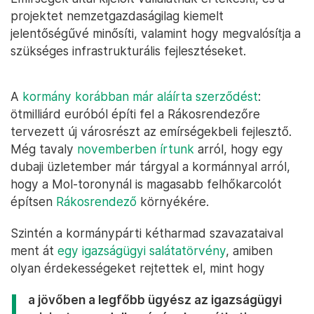
projektet nemzetgazdaságilag kiemelt
jelentőségűvé minősíti, valamint hogy megvalósítja a
szükséges infrastrukturális fejlesztéseket.
A
kormány korábban már aláírta szerződést
:
ötmilliárd euróból építi fel a Rákosrendezőre
tervezett új városrészt az emírségekbeli fejlesztő.
Még tavaly
novemberben írtunk
arról, hogy egy
dubaji üzletember már tárgyal a kormánnyal arról,
hogy a Mol-toronynál is magasabb felhőkarcolót
építsen
Rákosrendező
környékére.
Szintén a kormánypárti kétharmad szavazataival
ment át
egy igazságügyi salátatörvény
, amiben
olyan érdekességeket rejtettek el, mint hogy
a jövőben a legfőbb ügyész az igazságügyi