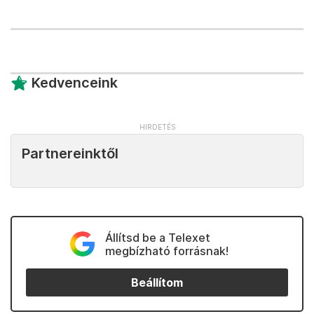
Kedvenceink
Partnereinktől
Állítsd be a Telexet
megbízható forrásnak!
Beállítom