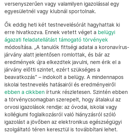
versenyszerűen vagy valamilyen igazolással egy
egyesületnél vagy klubnál sportolnak.
Ők eddig heti két testnevelésórát hagyhattak ki
erre hivatkozva. Ennek vetett véget a
belügyi
ágazati feladatellátást támogató törvények
módosítása. „A tanulók fittségi adatai a koronavírus-
járvány alatt jelentősen romlottak, és bár az
eredmények újra elkezdtek javulni, nem érik el a
járvány előtti szintet, ezért szükséges a
beavatkozás” – indokolt a belügy. A mindennapos
iskolai testnevelés hatásairól és eredményeiről
ebben a cikkben
írtunk részletesen. Szintén ebben
a törvénycsomagban szerepelt, hogy átalakul az
orvosi igazolások rendje: az óvodai, iskolai vagy
kollégiumi foglalkozásról való hiányzásról szóló
igazolást a jövőben az elektronikus egészségügyi
szolgáltató téren keresztül is továbbítani lehet.