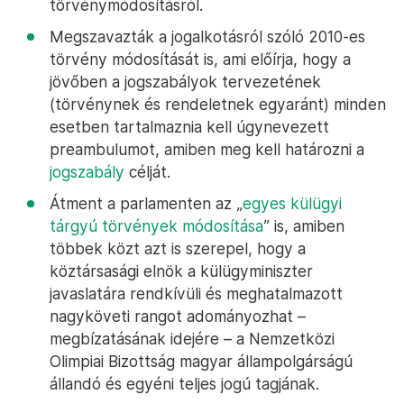
törvénymódosításról.
Megszavazták a jogalkotásról szóló 2010-es
törvény módosítását is, ami előírja, hogy a
jövőben a jogszabályok tervezetének
(törvénynek és rendeletnek egyaránt) minden
esetben tartalmaznia kell úgynevezett
preambulumot, amiben meg kell határozni a
jogszabály
célját.
Átment a parlamenten az „
egyes külügyi
tárgyú törvények módosítása
” is, amiben
többek közt azt is szerepel, hogy a
köztársasági elnök a külügyminiszter
javaslatára rendkívüli és meghatalmazott
nagyköveti rangot adományozhat –
megbízatásának idejére – a Nemzetközi
Olimpiai Bizottság magyar állampolgárságú
állandó és egyéni teljes jogú tagjának.