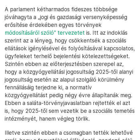
A parlament kétharmados fideszes többsége
jóváhagyta a „jogi és gazdasági versenyképesség
erősítése érdekében egyes törvények
módosításáról szóló” tervezetet
is. Itt az indoklás
szerint az a lényeg, hogy csökkentsék a szociális
ellátások igénylésével és folyósításával kapcsolatos,
ügyfeleket terhelő bejelentési kötelezettségeket.
Szintén ebben az előterjesztésben szerepel az,
hogy a közgyógyellátási jogosultság 2025-től alanyi
jogosultság esetén az alapul szolgáló körülmény
fennállásáig terjedne ki, a normatív
közgyógyellátást pedig négy évre állapítanák meg.
Ebben a saláta-törvényjavaslatban rejtették el azt
is, hogy 2025-től sem vezetik be a szociális temetés
intézményét, hanem végleg törlik.
Illetve szintén ebben a csomagban tették lehetővé