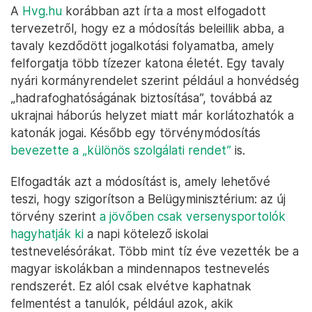
A
Hvg.hu
korábban azt írta a most elfogadott
tervezetről, hogy ez a módosítás beleillik abba, a
tavaly kezdődött jogalkotási folyamatba, amely
felforgatja több tízezer katona életét. Egy tavaly
nyári kormányrendelet szerint például a honvédség
„hadrafoghatóságának biztosítása”, továbbá az
ukrajnai háborús helyzet miatt már korlátozhatók a
katonák jogai. Később egy törvénymódosítás
bevezette a „különös szolgálati rendet”
is.
Elfogadták azt a módosítást is, amely lehetővé
teszi, hogy szigorítson a Belügyminisztérium: az új
törvény szerint
a jövőben csak versenysportolók
hagyhatják ki
a napi kötelező iskolai
testnevelésórákat. Több mint tíz éve vezették be a
magyar iskolákban a mindennapos testnevelés
rendszerét. Ez alól csak elvétve kaphatnak
felmentést a tanulók, például azok, akik