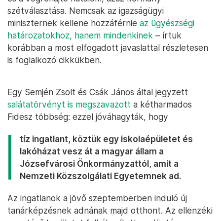
szétválasztása. Nemcsak az igazságügyi
miniszternek kellene hozzáférnie
az ügyészségi
határozatokhoz, hanem mindenkinek
– írtuk
korábban a most elfogadott javaslattal részletesen
is foglalkozó cikkükben.
Egy Semjén Zsolt és Csák János által jegyzett
salátatörvényt is megszavazott
a kétharmados
Fidesz többség: ezzel jóváhagyták, hogy
tíz ingatlant, köztük egy iskolaépületet és
lakóházat vesz át a magyar állam a
Józsefvárosi Önkormányzattól, amit a
Nemzeti Közszolgálati Egyetemnek ad.
Az ingatlanok a jövő szeptemberben induló új
tanárképzésnek adnának majd otthont. Az ellenzéki