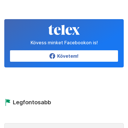
Kövess minket Facebookon is!
Követem!
Legfontosabb