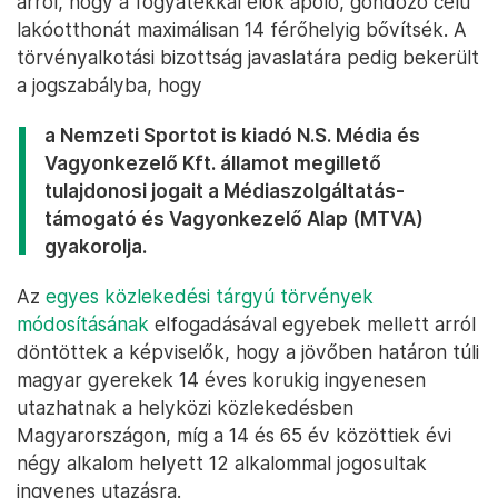
arról, hogy a fogyatékkal élők ápoló, gondozó célú
lakóotthonát maximálisan 14 férőhelyig bővítsék. A
törvényalkotási bizottság javaslatára pedig bekerült
a jogszabályba, hogy
a Nemzeti Sportot is kiadó N.S. Média és
Vagyonkezelő Kft. államot megillető
tulajdonosi jogait a Médiaszolgáltatás-
támogató és Vagyonkezelő Alap (MTVA)
gyakorolja.
Az
egyes közlekedési tárgyú törvények
módosításának
elfogadásával egyebek mellett arról
döntöttek a képviselők, hogy a jövőben határon túli
magyar gyerekek 14 éves korukig ingyenesen
utazhatnak a helyközi közlekedésben
Magyarországon, míg a 14 és 65 év közöttiek évi
négy alkalom helyett 12 alkalommal jogosultak
ingyenes utazásra.