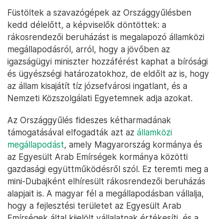
Füstöltek a szavazógépek az Országgyűlésben
kedd délelőtt, a képviselők döntöttek: a
rákosrendezői beruházást is megalapozó államközi
megállapodásról, arról, hogy a jövőben az
igazságügyi miniszter hozzáférést kaphat a bírósági
és ügyészségi határozatokhoz, de eldőlt az is, hogy
az állam kisajátít tíz józsefvárosi ingatlant, és a
Nemzeti Közszolgálati Egyetemnek adja azokat.
Az Országgyűlés fideszes kétharmadának
támogatásával elfogadták azt az
államközi
megállapodást
, amely Magyarország kormánya és
az Egyesült Arab Emírségek kormánya közötti
gazdasági együttműködésről szól. Ez teremti meg a
mini-Dubajként elhíresült rákosrendezői beruházás
alapjait is. A magyar fél a megállapodásban vállalja,
hogy a fejlesztési területet az Egyesült Arab
Emírségek által kijelölt vállalatnak értékesíti, és a