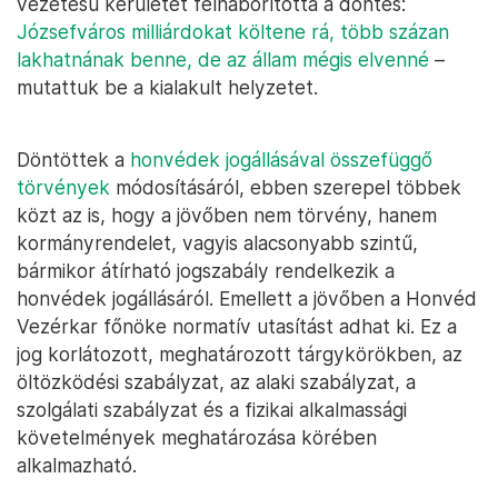
vezetésű kerületet felháborította a döntés:
Józsefváros milliárdokat költene rá, ​több százan
lakhatnának benne, ​de az állam mégis elvenné
​ –
mutattuk be a kialakult helyzetet.
Döntöttek a
honvédek jogállásával összefüggő
törvények
módosításáról, ebben szerepel többek
közt az is, hogy a jövőben nem törvény, hanem
kormányrendelet, vagyis alacsonyabb szintű,
bármikor átírható jogszabály rendelkezik a
honvédek jogállásáról. Emellett a jövőben a Honvéd
Vezérkar főnöke normatív utasítást adhat ki. Ez a
jog korlátozott, meghatározott tárgykörökben, az
öltözködési szabályzat, az alaki szabályzat, a
szolgálati szabályzat és a fizikai alkalmassági
követelmények meghatározása körében
alkalmazható.