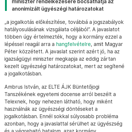
miniszter rendelkezésére bocsáthatja az
anonimizált ügyészégi határozatokat
„a jogalkotás előkészítése, továbbá a jogszabályok
hatályosulásának vizsgálata céljából”. A javaslatot
többen úgy értelmezték, hogy a kormány ezzel a
lépéssel reagál arra a
hangfelvételre
, amit Magyar
Péter közzétett. A javaslat szerint azért jó, ha az
igazságügyi miniszter megkapja az eddig zártan
kezelt ügyészségi határozatokat, mert az segítené
a jogalkotásban.
Ambrus István, az ELTE ÁJK Büntetőjogi
Tanszékének egyetemi docense arról beszélt a
Telexnek, hogy nehezen látható, hogy miként
használnák az ügyészségi döntéseket a
jogalkotásban. Ennél sokkal súlyosabb probléma
azonban, hogy a javaslattal sérülhet az ügyészség
és a végrehajtó hatalom, azaz kormán​​y