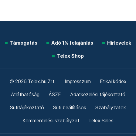
Támogatás
Adó 1% felajánlás
Hírlevelek
Telex Shop
© 2026 Telex.hu Zrt.
Impresszum
Etikai kódex
Átláthatóság
ÁSZF
Adatkezelési tájékoztató
Sütitájékoztató
Süti beállítások
Szabályzatok
Kommentelési szabályzat
Telex Sales