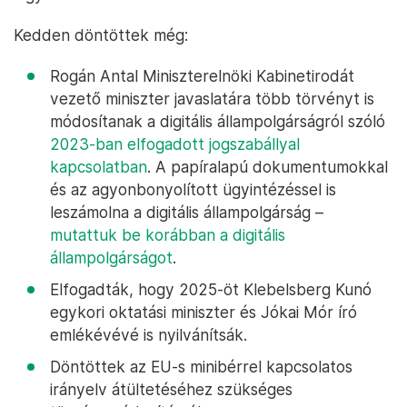
Kedden döntöttek még:
Rogán Antal Miniszterelnöki Kabinetirodát
vezető miniszter javaslatára több törvényt is
módosítanak a digitális állampolgárságról szóló
2023-ban elfogadott jogszabállyal
kapcsolatban
. A papíralapú dokumentumokkal
és az agyonbonyolított ügyintézéssel is
leszámolna a digitális állampolgárság –
mutattuk be korábban a digitális
állampolgárságot
.
Elfogadták, hogy 2025-öt Klebelsberg Kunó
egykori oktatási miniszter és Jókai Mór író
emlékévévé is nyilvánítsák.
Döntöttek az EU-s minibérrel kapcsolatos
irányelv átültetéséhez szükséges