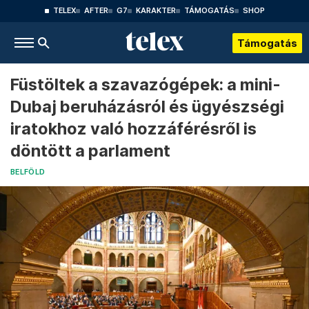
TELEX
AFTER
G7
KARAKTER
TÁMOGATÁS
SHOP
Támogatás
Füstöltek a szavazógépek: a mini-
Dubaj beruházásról és ügyészségi
iratokhoz való hozzáférésről is
döntött a parlament
BELFÖLD