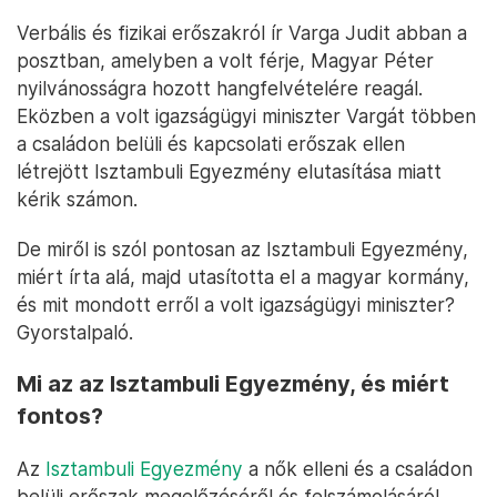
Verbális és fizikai erőszakról ír Varga Judit abban a
posztban, amelyben a volt férje, Magyar Péter
nyilvánosságra hozott hangfelvételére reagál.
Eközben a volt igazságügyi miniszter Vargát többen
a családon belüli és kapcsolati erőszak ellen
létrejött Isztambuli Egyezmény elutasítása miatt
kérik számon.
De miről is szól pontosan az Isztambuli Egyezmény,
miért írta alá, majd utasította el a magyar kormány,
és mit mondott erről a volt igazságügyi miniszter?
Gyorstalpaló.
Mi az az Isztambuli Egyezmény, és miért
fontos?
Az
Isztambuli Egyezmény
a nők elleni és a családon
belüli erőszak megelőzéséről és felszámolásáról