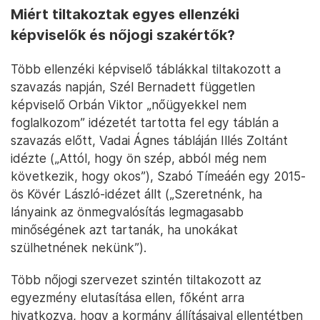
Miért tiltakoztak egyes ellenzéki
képviselők és nőjogi szakértők?
Több ellenzéki képviselő táblákkal tiltakozott a
szavazás napján, Szél Bernadett független
képviselő Orbán Viktor „nőügyekkel nem
foglalkozom” idézetét tartotta fel egy táblán a
szavazás előtt, Vadai Ágnes tábláján Illés Zoltánt
idézte („Attól, hogy ön szép, abból még nem
következik, hogy okos”), Szabó Tímeáén egy 2015-
ös Kövér László-idézet állt („Szeretnénk, ha
lányaink az önmegvalósítás legmagasabb
minőségének azt tartanák, ha unokákat
szülhetnének nekünk”).
Több nőjogi szervezet szintén tiltakozott az
egyezmény elutasítása ellen, főként arra
hivatkozva, hogy a kormány állításaival ellentétben