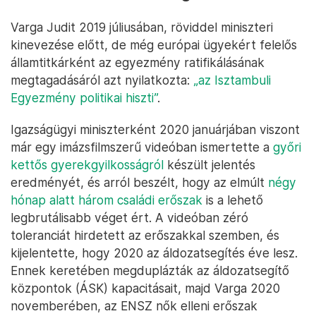
Varga Judit 2019 júliusában, röviddel miniszteri
kinevezése előtt, de még európai ügyekért felelős
államtitkárként az egyezmény ratifikálásának
megtagadásáról azt nyilatkozta:
„az Isztambuli
Egyezmény politikai hiszti”
.
Igazságügyi miniszterként 2020 januárjában viszont
már egy imázsfilmszerű videóban ismertette a
győri
kettős gyerekgyilkosságról
készült jelentés
eredményét, és arról beszélt, hogy az elmúlt
négy
hónap alatt három családi erőszak
is a lehető
legbrutálisabb véget ért. A videóban zéró
toleranciát hirdetett az erőszakkal szemben, és
kijelentette, hogy 2020 az áldozatsegítés éve lesz.
Ennek keretében megduplázták az áldozatsegítő
központok (ÁSK) kapacitásait, majd Varga 2020
novemberében, az ENSZ nők elleni erőszak