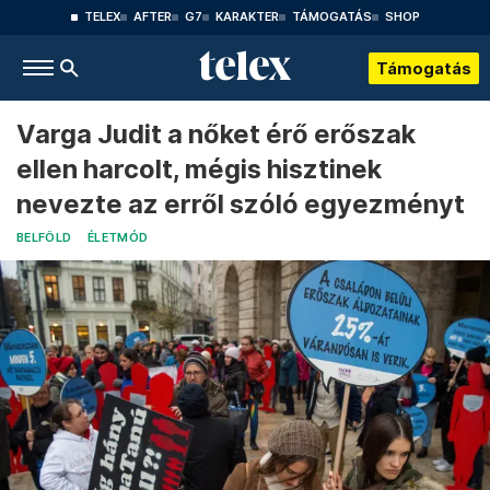
TELEX
AFTER
G7
KARAKTER
TÁMOGATÁS
SHOP
Támogatás
Varga Judit a nőket érő erőszak
ellen harcolt, mégis hisztinek
nevezte az erről szóló egyezményt
BELFÖLD
ÉLETMÓD