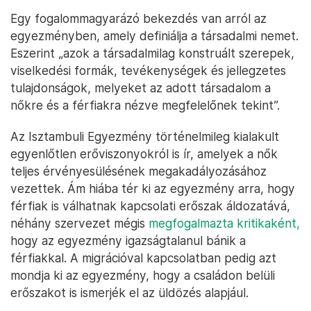
Egy fogalommagyarázó bekezdés van arról az
egyezményben, amely definiálja a társadalmi nemet.
Eszerint „azok a társadalmilag konstruált szerepek,
viselkedési formák, tevékenységek és jellegzetes
tulajdonságok, melyeket az adott társadalom a
nőkre és a férfiakra nézve megfelelőnek tekint”.
Az Isztambuli Egyezmény történelmileg kialakult
egyenlőtlen erőviszonyokról is ír, amelyek a nők
teljes érvényesülésének megakadályozásához
vezettek. Ám hiába tér ki az egyezmény arra, hogy
férfiak is válhatnak kapcsolati erőszak áldozatává,
néhány szervezet mégis
megfogalmazta kritikaként,
hogy az egyezmény igazságtalanul bánik a
férfiakkal. A migrációval kapcsolatban pedig azt
mondja ki az egyezmény, hogy a családon belüli
erőszakot is ismerjék el az üldözés alapjául.