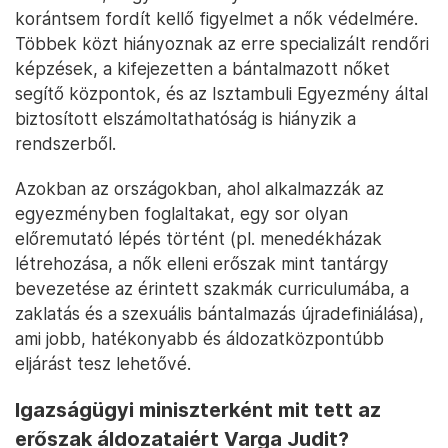
korántsem fordít kellő figyelmet a nők védelmére.
Többek közt hiányoznak az erre specializált rendőri
képzések, a kifejezetten a bántalmazott nőket
segítő központok, és az Isztambuli Egyezmény által
biztosított elszámoltathatóság is hiányzik a
rendszerből.
Azokban az országokban, ahol alkalmazzák az
egyezményben foglaltakat, egy sor olyan
előremutató lépés történt (pl. menedékházak
létrehozása, a nők elleni erőszak mint tantárgy
bevezetése az érintett szakmák curriculumába, a
zaklatás és a szexuális bántalmazás újradefiniálása),
ami jobb, hatékonyabb és áldozatközpontúbb
eljárást tesz lehetővé.
Igazságügyi miniszterként mit tett az
erőszak áldozataiért Varga Judit?