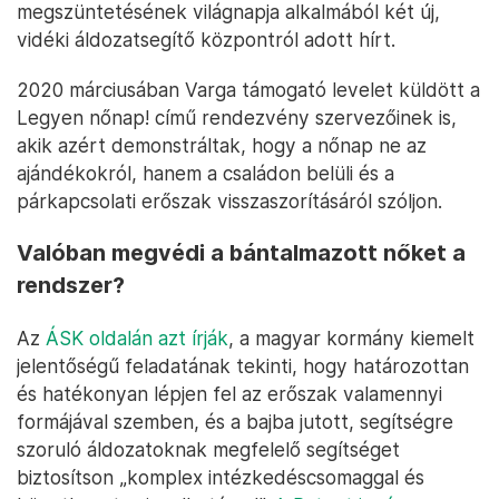
megszüntetésének világnapja alkalmából két új,
vidéki áldozatsegítő központról adott hírt.
2020 márciusában Varga támogató levelet küldött a
Legyen nőnap! című rendezvény szervezőinek is,
akik azért demonstráltak, hogy a nőnap ne az
ajándékokról, hanem a családon belüli és a
párkapcsolati erőszak visszaszorításáról szóljon.
Valóban megvédi a bántalmazott nőket a
rendszer?
Az
ÁSK oldalán azt írják
, a magyar kormány kiemelt
jelentőségű feladatának tekinti, hogy határozottan
és hatékonyan lépjen fel az erőszak valamennyi
formájával szemben, és a bajba jutott, segítségre
szoruló áldozatoknak megfelelő segítséget
biztosítson „komplex intézkedéscsomaggal és