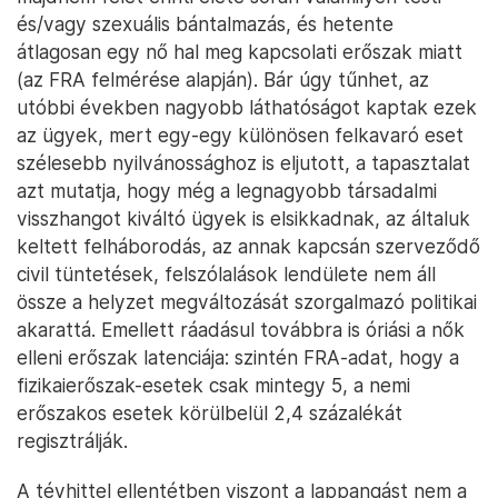
és/vagy szexuális bántalmazás, és hetente
átlagosan egy nő hal meg kapcsolati erőszak miatt
(az FRA felmérése alapján). Bár úgy tűnhet, az
utóbbi években nagyobb láthatóságot kaptak ezek
az ügyek, mert egy-egy különösen felkavaró eset
szélesebb nyilvánossághoz is eljutott, a tapasztalat
azt mutatja, hogy még a legnagyobb társadalmi
visszhangot kiváltó ügyek is elsikkadnak, az általuk
keltett felháborodás, az annak kapcsán szerveződő
civil tüntetések, felszólalások lendülete nem áll
össze a helyzet megváltozását szorgalmazó politikai
akarattá. Emellett ráadásul továbbra is óriási a nők
elleni erőszak latenciája: szintén FRA-adat, hogy a
fizikaierőszak-esetek csak mintegy 5, a nemi
erőszakos esetek körülbelül 2,4 százalékát
regisztrálják.
A tévhittel ellentétben viszont a lappangást nem a