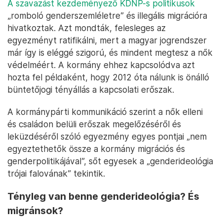
A szavazást kezdeményező KDNP-s politikusok
„romboló genderszemléletre” és illegális migrációra
hivatkoztak. Azt mondták, felesleges az
egyezményt ratifikálni, mert a magyar jogrendszer
már így is eléggé szigorú, és mindent megtesz a nők
védelméért. A kormány ehhez kapcsolódva azt
hozta fel példaként, hogy 2012 óta nálunk is önálló
büntetőjogi tényállás a kapcsolati erőszak.
A kormánypárti kommunikáció szerint a nők elleni
és családon belüli erőszak megelőzéséről és
leküzdéséről szóló egyezmény egyes pontjai „nem
egyeztethetők össze a kormány migrációs és
genderpolitikájával”, sőt egyesek a „genderideológia
trójai falovának” tekintik.
Tényleg van benne genderideológia? És
migránsok?