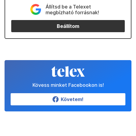
Állítsd be a Telexet
megbízható forrásnak!
Beállítom
Kövess minket Facebookon is!
Követem!