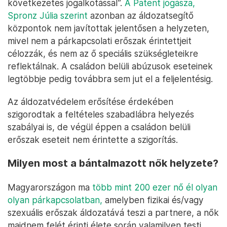
következetes jogalkotással”.
A Patent jogásza,
Spronz Júlia szerint
azonban az áldozatsegítő
központok nem javítottak jelentősen a helyzeten,
mivel nem a párkapcsolati erőszak érintettjeit
célozzák, és nem az ő speciális szükségleteikre
reflektálnak. A családon belüli abúzusok eseteinek
legtöbbje pedig továbbra sem jut el a feljelentésig.
Az áldozatvédelem erősítése érdekében
szigorodtak a feltételes szabadlábra helyezés
szabályai is, de végül éppen a családon belüli
erőszak eseteit nem érintette a szigorítás.
Milyen most a bántalmazott nők helyzete?
Magyarországon ma
több mint 200 ezer nő él olyan
olyan párkapcsolatban,
amelyben fizikai és/vagy
szexuális erőszak áldozatává teszi a partnere, a nők
majdnem felét érinti élete során valamilyen testi