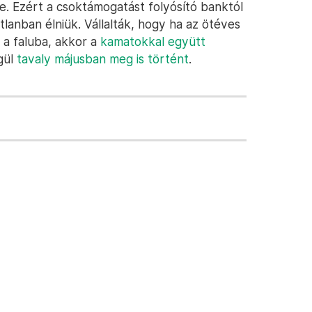
e. Ezért a csoktámogatást folyósító banktól
atlanban élniük. Vállalták, hogy ha az ötéves
 a faluba, akkor a
kamatokkal együtt
gül
tavaly májusban meg is történt
.