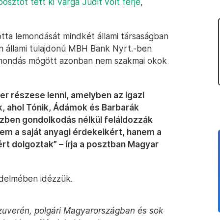
ztot tett ki Varga Judit volt férje
,
otta lemondását mindkét állami társaságban
en állami tulajdonú MBH Bank Nyrt.-ben
 lemondás mögött azonban nem szakmai okok
er részese lenni, amelyben az igazi
, ahol Tónik, Ádámok és Barbarák
zben gondolkodás nélkül feláldozzák
nem a saját anyagi érdekeikért, hanem a
rt dolgoztak” – írja a posztban Magyar
jedelmében idézzük.
szuverén, polgári Magyarországban és sok