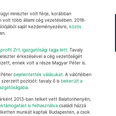
gyi miniszter volt férje, korábban
n volt több állami cég vezetésében. 2018-
zíciójából saját kezdeményezésre,
közös
an.
ofit Zrt. igazgatósági tagja lett
. Tavaly
miniszter érkezésével a cég vezetőségét
zett, ennek volt a része Magyar Péter is.
r Péter
bejelentették válásukat
. A válófélben
zerzett pozíciót: tavaly ő is
bekerült a
igazgatóságába
.
rként 2013-ban telket vett Balatonhenyén,
oktámogatást is felhasználva
családi házzá
dketten munkát kaptak Budapesten, a csok