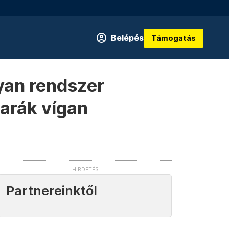
Belépés
Támogatás
lyan rendszer
arák vígan
Partnereinktől