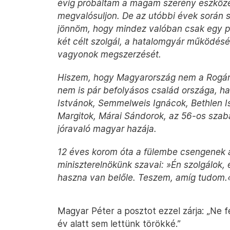
évig próbáltam a magam szerény eszközei
megvalósuljon. De az utóbbi évek során s
jönnöm, hogy mindez valóban csak egy po
két célt szolgál, a hatalomgyár működésé
vagyonok megszerzését.
Hiszem, hogy Magyarország nem a Rogán 
nem is pár befolyásos család országa, 
Istvánok, Semmelweis Ignácok, Bethlen Is
Margitok, Márai Sándorok, az 56-os sza
jóravaló magyar hazája.
12 éves korom óta a fülembe csengenek a
miniszterelnökünk szavai: »Én szolgálok,
haszna van belőle. Teszem, amíg tudom.
Magyar Péter a posztot ezzel zárja: „Ne 
év alatt sem lettünk törökké.”