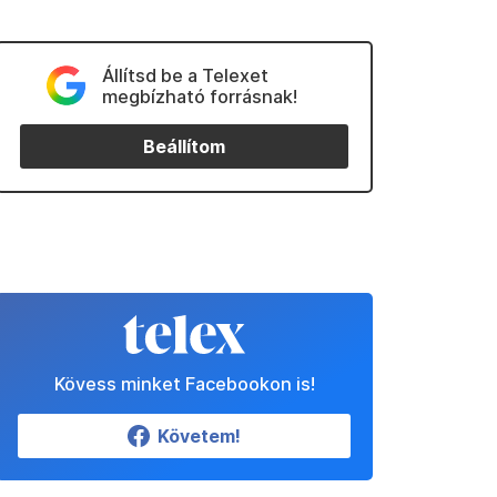
Állítsd be a Telexet
megbízható forrásnak!
Beállítom
Kövess minket Facebookon is!
Követem!