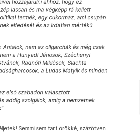
vel hozzájárulni ahhoz, hogy ez
zép lassan és ma végképp rá kellett
litikai termék, egy cukormáz, ami csupán
nek elfedését és az irdatlan mértékű
Antalok, nem az oligarchák és még csak
hanem a Hunyadi Jánosok, Széchenyi
tvánok, Radnóti Miklósok, Slachta
badságharcosok, a Ludas Matyik és minden
z első szabadon választott
 és addig szolgálok, amíg a nemzetnek
«”
féljetek! Semmi sem tart örökké, százötven