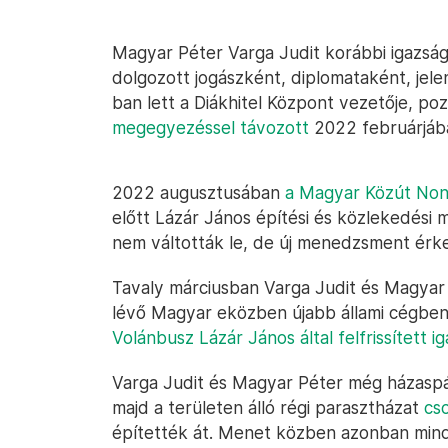
Magyar Péter Varga Judit korábbi igazságü
dolgozott jogászként, diplomataként, jele
ban lett a Diákhitel Központ vezetője, po
megegyezéssel távozott
2022 februárjáb
2022 augusztusában
a Magyar Közút Nonpr
előtt Lázár János építési és közlekedési 
nem váltották le, de új menedzsment érke
Tavaly márciusban Varga Judit és Magya
lévő Magyar eközben újabb állami cégben s
Volánbusz Lázár János által felfrissített 
Varga Judit és Magyar Péter még házaspá
majd a területen álló régi parasztházat
cs
építették át. Menet közben azonban min