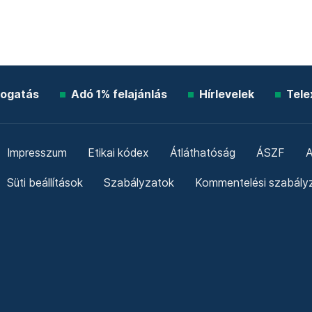
ogatás
Adó 1% felajánlás
Hírlevelek
Tele
Impresszum
Etikai kódex
Átláthatóság
ÁSZF
A
Süti beállítások
Szabályzatok
Kommentelési szabály