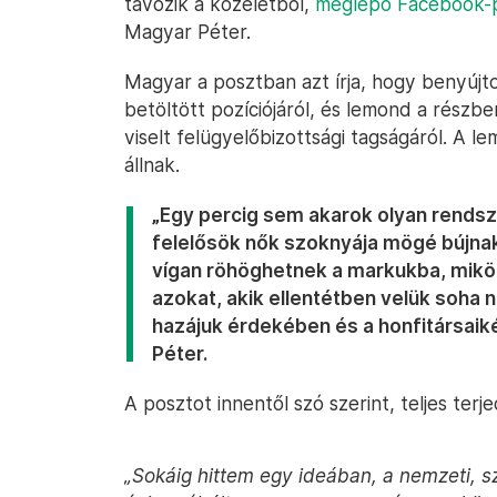
távozik a közéletből,
meglepő Facebook-pos
Magyar Péter.
Magyar a posztban azt írja, hogy benyújt
betöltött pozíciójáról, és lemond a részb
viselt felügyelőbizottsági tagságáról. A
állnak.
„Egy percig sem akarok olyan rendsz
felelősök nők szoknyája mögé bújnak
vígan röhöghetnek a markukba, mikö
azokat, akik ellentétben velük soha 
hazájuk érdekében és a honfitársaiké
Péter.
A posztot innentől szó szerint, teljes ter
„Sokáig hittem egy ideában, a nemzeti, 