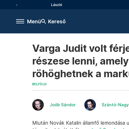
László
Menü
Kereső
Varga Judit volt fér
részese lenni, amel
röhöghetnek a mar
BELFÖLD
Joób Sándor
Szántó-Nagy 
Miután Novák Katalin államfő lemondása ut