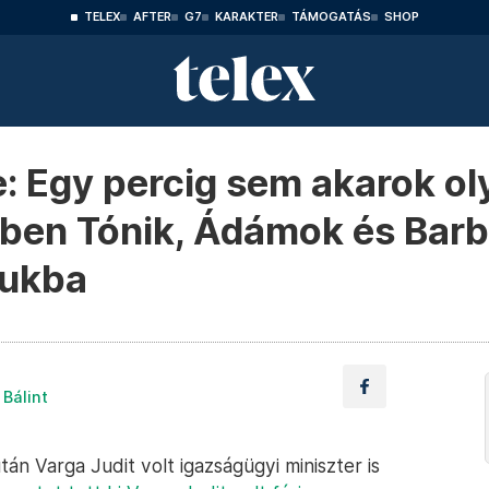
TELEX
AFTER
G7
KARAKTER
TÁMOGATÁS
SHOP
je: Egy percig sem akarok o
yben Tónik, Ádámok és Barb
kukba
Bálint
án Varga Judit volt igazságügyi miniszter is