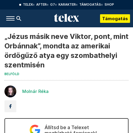
TELEX
AFTER
G7
KARAKTER
TÁMOGATÁS
SHOP
Támogatás
„Jézus másik neve Viktor, pont, mint
Orbánnak”, mondta az amerikai
ördögűző atya egy szombathelyi
szentmisén
BELFÖLD
Molnár Réka
Állítsd be a Telexet