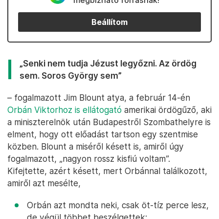
megbízható forrásnak!
Beállítom
„Senki nem tudja Jézust legyőzni. Az ördög
sem. Soros György sem”
– fogalmazott Jim Blount atya, a február 14-én
Orbán Viktorhoz is ellátogató
amerikai ördögűző, aki
a miniszterelnök után Budapestről Szombathelyre is
elment, hogy ott előadást tartson egy szentmise
közben. Blount a miséről késett is, amiről úgy
fogalmazott, „nagyon rossz kisfiú voltam”.
Kifejtette, azért késett, mert Orbánnal találkozott,
amiről azt mesélte,
Orbán azt mondta neki, csak öt-tíz perce lesz,
de végül többet beszélgettek;