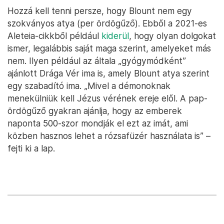
Hozzá kell tenni persze, hogy Blount nem egy
szokványos atya (per ördögűző). Ebből a 2021-es
Aleteia-cikkből például
kiderül
, hogy olyan dolgokat
ismer, legalábbis saját maga szerint, amelyeket más
nem. Ilyen például az általa „gyógymódként”
ajánlott Drága Vér ima is, amely Blount atya szerint
egy szabadító ima. „Mivel a démonoknak
menekülniük kell Jézus vérének ereje elől. A pap-
ördögűző gyakran ajánlja, hogy az emberek
naponta 500-szor mondják el ezt az imát, ami
közben hasznos lehet a rózsafüzér használata is” –
fejti ki a lap.