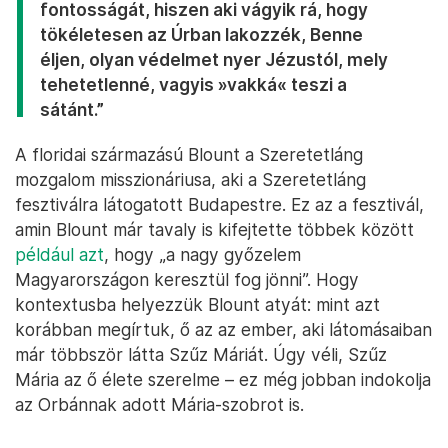
fontosságát, hiszen aki vágyik rá, hogy
tökéletesen az Úrban lakozzék, Benne
éljen, olyan védelmet nyer Jézustól, mely
tehetetlenné, vagyis »vakká« teszi a
sátánt.”
A floridai származású Blount a Szeretetláng
mozgalom misszionáriusa, aki a Szeretetláng
fesztiválra látogatott Budapestre. Ez az a fesztivál,
amin Blount már tavaly is kifejtette többek között
például azt
, hogy „a nagy győzelem
Magyarországon keresztül fog jönni”. Hogy
kontextusba helyezzük Blount atyát: mint azt
korábban megírtuk, ő az az ember, aki látomásaiban
már többször látta Szűz Máriát. Úgy véli, Szűz
Mária az ő élete szerelme – ez még jobban indokolja
az Orbánnak adott Mária-szobrot is.