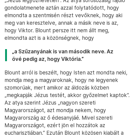
„Jézus legyőzhetetlen”. Az atya sorosozásig fajuló
gondolatmenete aztán azzal folytatódott, hogy
elmondta a szentmisén részt vevőknek, hogy aki
meg van keresztelve, annak a másik neve is az,
hogy Viktor. Blount persze itt nem állt meg,
elmondta azt is a közönségnek, hogy
„a Szűzanyának is van második neve. Az
övé pedig az, hogy Viktória.”
Blount arról is beszélt, hogy Isten azt mondta neki,
mondja meg a magyaroknak, hogy ne legyenek
szomorúak, mert amikor az áldozás közben
„megkapják Jézus testét, akkor győzelmet kaptok”.
Az atya szerint Jézus „nagyon szereti
Magyarországot, azt mondja nekem, hogy
Magyarország az ő édesanyjáé. Mivel szereti
Magyarországot, ezért jön el hozzátok az
eucharisztiában.” Ezután Blount közösen kiabált a