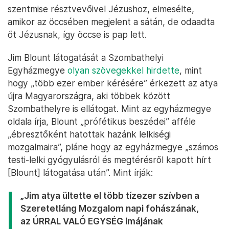
szentmise résztvevőivel Jézushoz, elmesélte,
amikor az öccsében megjelent a sátán, de odaadta
őt Jézusnak, így öccse is pap lett.
Jim Blount látogatását a Szombathelyi
Egyházmegye
olyan szövegekkel hirdette
, mint
hogy „több ezer ember kérésére” érkezett az atya
újra Magyarországra, aki többek között
Szombathelyre is ellátogat. Mint az egyházmegye
oldala írja, Blount „prófétikus beszédei” afféle
„ébresztőként hatottak hazánk lelkiségi
mozgalmaira”, pláne hogy az egyházmegye „számos
testi-lelki gyógyulásról és megtérésről kapott hírt
[Blount] látogatása után”. Mint írják:
„Jim atya ültette el több tízezer szívben a
Szeretetláng Mozgalom napi fohászának,
az ÚRRAL VALÓ EGYSÉG imájának