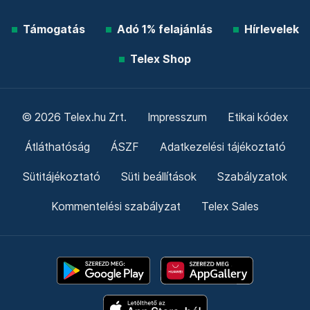
Támogatás
Adó 1% felajánlás
Hírlevelek
Telex Shop
© 2026 Telex.hu Zrt.
Impresszum
Etikai kódex
Átláthatóság
ÁSZF
Adatkezelési tájékoztató
Sütitájékoztató
Süti beállítások
Szabályzatok
Kommentelési szabályzat
Telex Sales