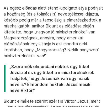
Az egész előadás alatt stand-upolgató atya poénjait
a közönség (és a tolmács is) nevetgéléssel díjazta,
később pedig már a tapsolásig is elmerészkedtek a
misehallgatók, amikor Blount az előadása elején
kifejtette, hogy „nagyon jó miniszterelnöke” van
Magyarországnak, annyira, hogy amerikai
plébániájának egyik tagja is azt mondta neki
korábban, hogy „Magyarország? Nekik nagyszerű
miniszterelnökük van!”
„Szeretnék elmondani nektek egy titkot
Jézusról és egy titkot a miniszterelnökről.
Tudjátok, hogy Jézusnak van egy másik
neve is? Elmondom nektek. Jézus másik
neve Viktor.”
Blount elmélete szerint azért is Viktor Jézus, mert