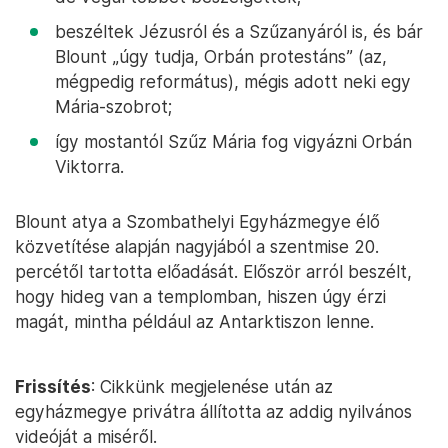
beszéltek Jézusról és a Szűzanyáról is, és bár
Blount „úgy tudja, Orbán protestáns” (az,
mégpedig református), mégis adott neki egy
Mária-szobrot;
így mostantól Szűz Mária fog vigyázni Orbán
Viktorra.
Blount atya a Szombathelyi Egyházmegye élő
közvetítése alapján nagyjából a szentmise 20.
percétől tartotta előadását. Először arról beszélt,
hogy hideg van a templomban, hiszen úgy érzi
magát, mintha például az Antarktiszon lenne.
Frissítés
: Cikkünk megjelenése után az
egyházmegye privátra állította az addig nyilvános
videóját a miséről.