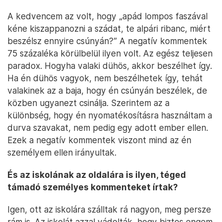
A kedvencem az volt, hogy „apád lompos faszával
kéne kiszappanozni a szádat, te alpári ribanc, miért
beszélsz ennyire csúnyán?” A negatív kommentek
75 százaléka körülbelül ilyen volt. Az egész teljesen
paradox. Hogyha valaki dühös, akkor beszélhet így.
Ha én dühös vagyok, nem beszélhetek így, tehát
valakinek az a baja, hogy én csúnyán beszélek, de
közben ugyanezt csinálja. Szerintem az a
különbség, hogy én nyomatékosításra használtam a
durva szavakat, nem pedig egy adott ember ellen.
Ezek a negatív kommentek viszont mind az én
személyem ellen irányultak.
És az iskolának az oldalára is ilyen, téged
támadó személyes kommenteket írtak?
Igen, ott az iskolára szálltak rá nagyon, meg persze
rám is. Az iskolát azzal vádolták, hogy biztos engem