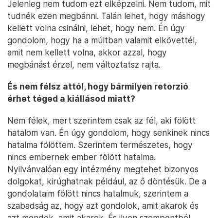
Jelenleg nem tudom ezt elképzelni. Nem tudom, mit
tudnék ezen megbánni. Talán lehet, hogy máshogy
kellett volna csinálni, lehet, hogy nem. Én úgy
gondolom, hogy ha a múltban valamit elkövettél,
amit nem kellett volna, akkor azzal, hogy
megbánást érzel, nem változtatsz rajta.
És nem félsz attól, hogy bármilyen retorzió
érhet téged a kiállásod miatt?
Nem félek, mert szerintem csak az fél, aki fölött
hatalom van. Én úgy gondolom, hogy senkinek nincs
hatalma fölöttem. Szerintem természetes, hogy
nincs embernek ember fölött hatalma.
Nyilvánvalóan egy intézmény megtehet bizonyos
dolgokat, kirúghatnak például, az ő döntésük. De a
gondolataim fölött nincs hatalmuk, szerintem a
szabadság az, hogy azt gondolok, amit akarok és
azt mondok, amit akarok. És ilyen szempontból