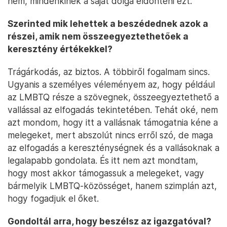
nem, mindenkinek a saját dolga eldönteni ezt.
Szerinted mik lehettek a beszédednek azok a
részei, amik nem összeegyeztethetőek a
keresztény értékekkel?
Trágárkodás, az biztos. A többiről fogalmam sincs.
Ugyanis a személyes véleményem az, hogy például
az LMBTQ része a szövegnek, összeegyeztethető a
vallással az elfogadás tekintetében. Tehát oké, nem
azt mondom, hogy itt a vallásnak támogatnia kéne a
melegeket, mert abszolút nincs erről szó, de maga
az elfogadás a kereszténységnek és a vallásoknak a
legalapabb gondolata. És itt nem azt mondtam,
hogy most akkor támogassuk a melegeket, vagy
bármelyik LMBTQ-közösséget, hanem szimplán azt,
hogy fogadjuk el őket.
Gondoltál arra, hogy beszélsz az igazgatóval?