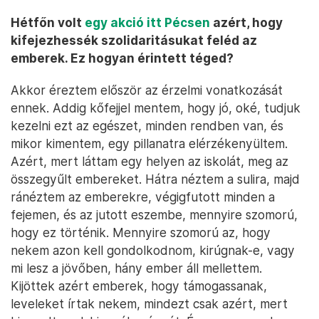
Hétfőn volt
egy akció itt Pécsen
azért, hogy
kifejezhessék szolidaritásukat feléd az
emberek. Ez hogyan érintett téged?
Akkor éreztem először az érzelmi vonatkozását
ennek. Addig kőfejjel mentem, hogy jó, oké, tudjuk
kezelni ezt az egészet, minden rendben van, és
mikor kimentem, egy pillanatra elérzékenyültem.
Azért, mert láttam egy helyen az iskolát, meg az
összegyűlt embereket. Hátra néztem a sulira, majd
ránéztem az emberekre, végigfutott minden a
fejemen, és az jutott eszembe, mennyire szomorú,
hogy ez történik. Mennyire szomorú az, hogy
nekem azon kell gondolkodnom, kirúgnak-e, vagy
mi lesz a jövőben, hány ember áll mellettem.
Kijöttek azért emberek, hogy támogassanak,
leveleket írtak nekem, mindezt csak azért, mert