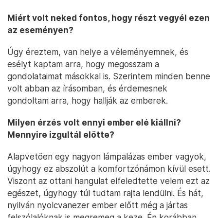
Miért volt neked fontos, hogy részt vegyél ezen
az eseményen?
Úgy éreztem, van helye a véleményemnek, és
esélyt kaptam arra, hogy megosszam a
gondolataimat másokkal is. Szerintem minden benne
volt abban az írásomban, és érdemesnek
gondoltam arra, hogy hallják az emberek.
Milyen érzés volt ennyi ember elé kiállni?
Mennyire izgultál előtte?
Alapvetően egy nagyon lámpalázas ember vagyok,
úgyhogy ez abszolút a komfortzónámon kívül esett.
Viszont az ottani hangulat elfeledtette velem ezt az
egészet, úgyhogy túl tudtam rajta lendülni. És hát,
nyilván nyolcvanezer ember előtt még a jártas
felszólalóknak is megremeg a keze. Én korábban