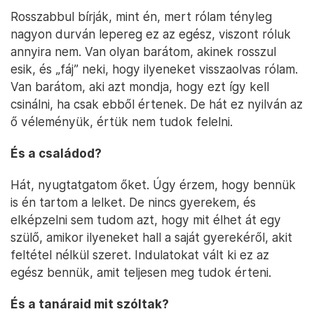
Rosszabbul bírják, mint én, mert rólam tényleg
nagyon durván lepereg ez az egész, viszont róluk
annyira nem. Van olyan barátom, akinek rosszul
esik, és „fáj” neki, hogy ilyeneket visszaolvas rólam.
Van barátom, aki azt mondja, hogy ezt így kell
csinálni, ha csak ebből értenek. De hát ez nyilván az
ő véleményük, értük nem tudok felelni.
És a családod?
Hát, nyugtatgatom őket. Úgy érzem, hogy bennük
is én tartom a lelket. De nincs gyerekem, és
elképzelni sem tudom azt, hogy mit élhet át egy
szülő, amikor ilyeneket hall a saját gyerekéről, akit
feltétel nélkül szeret. Indulatokat vált ki ez az
egész bennük, amit teljesen meg tudok érteni.
És a tanáraid mit szóltak?