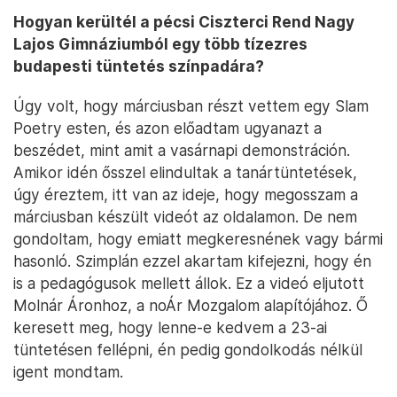
Hogyan kerültél a pécsi Ciszterci Rend Nagy
Lajos Gimnáziumból egy több tízezres
budapesti tüntetés színpadára?
Úgy volt, hogy márciusban részt vettem egy Slam
Poetry esten, és azon előadtam ugyanazt a
beszédet, mint amit a vasárnapi demonstráción.
Amikor idén ősszel elindultak a tanártüntetések,
úgy éreztem, itt van az ideje, hogy megosszam a
márciusban készült videót az oldalamon. De nem
gondoltam, hogy emiatt megkeresnének vagy bármi
hasonló. Szimplán ezzel akartam kifejezni, hogy én
is a pedagógusok mellett állok. Ez a videó eljutott
Molnár Áronhoz, a noÁr Mozgalom alapítójához. Ő
keresett meg, hogy lenne-e kedvem a 23-ai
tüntetésen fellépni, én pedig gondolkodás nélkül
igent mondtam.