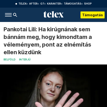
TELEX
AFTER
G7
KARAKTER
TÁMOGATÁS
SHOP
Támogatás
Pankotai Lili: Ha kirúgnának sem
bánnám meg, hogy kimondtam a
véleményem, pont az elnémítás
ellen küzdünk
BELFÖLD
INTERJÚ