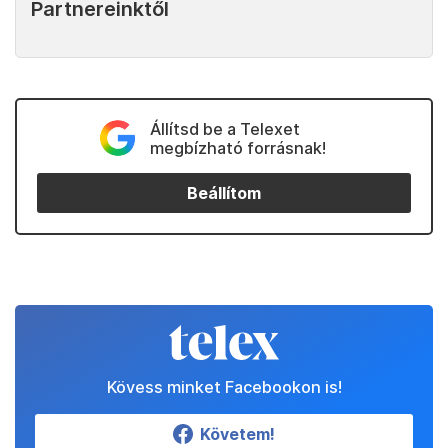
Partnereinktől
Állítsd be a Telexet
megbízható forrásnak!
Beállítom
Kövess minket Facebookon is!
Követem!