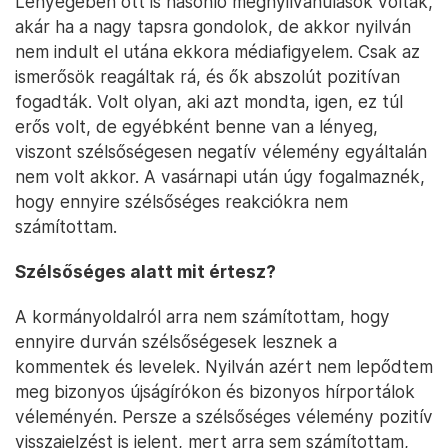
Lényegében ott is hasonló megnyilvánulások voltak,
akár ha a nagy tapsra gondolok, de akkor nyilván
nem indult el utána ekkora médiafigyelem. Csak az
ismerősök reagáltak rá, és ők abszolút pozitívan
fogadták. Volt olyan, aki azt mondta, igen, ez túl
erős volt, de egyébként benne van a lényeg,
viszont szélsőségesen negatív vélemény egyáltalán
nem volt akkor. A vasárnapi után úgy fogalmaznék,
hogy ennyire szélsőséges reakciókra nem
számítottam.
Szélsőséges alatt mit értesz?
A kormányoldalról arra nem számítottam, hogy
ennyire durván szélsőségesek lesznek a
kommentek és levelek. Nyilván azért nem lepődtem
meg bizonyos újságírókon és bizonyos hírportálok
véleményén. Persze a szélsőséges vélemény pozitív
visszajelzést is jelent, mert arra sem számítottam,