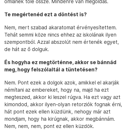
omlanék tőle össze. Mindenre van megoldás.
Te megértenéd ezt a döntést is?
Nem, mert szabad akaratomat érvényesítettem.
Tehát semmi köze nincs ehhez az iskolának ilyen
szempontból. Azzal abszolút nem értenék egyet,
de hát az ő dolguk.
És hogyha ez megtörténne, akkor se bánnád
meg, hogy felszólaltál a tüntetésen?
Nem. Pont ezek a dolgok azok, amikkel el akarják
némítani az embereket, hogy na, majd ha ezt
megteszed, akkor ki leszel rúgva. Ha ezt vagy azt
kimondod, akkor ilyen-olyan retorziók fognak érni,
hát pont ezek ellen küzdünk, nehogy már azt
mondjam, hogy ha kirúgnak, akkor megbánnám.
Nem, nem, nem, pont ez ellen küzdök.