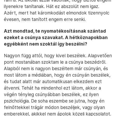
ilyenekre tanítanak. Hát ez abszolút nem igaz.
Azért, mert hat káromkodást elmondok tizennyolc
évesen, nem tanított engem erre senki.
Azt mondtad, te nyomatékosításnak szántad
ezeket a csúnya szavakat. A hétköznapokban
egyébként nem szoktál így beszélni?
Nagyon függ attól, hogy kivel beszélek. Alapvetően
pont mostanában szoktam le a csúnya beszédről.
Alapból nem is nagyon beszéltem már csúnyán, és
most látom a médiában, hogy én csúnyán beszélek,
és tudat alatt már automatikusan elkezdem ezt
átvenni. Tehát ha mindenhol ezt látom, akkor a
végén tényleg csúnyábban beszélek, ez ilyen
pszichológia. De soha eszembe se jutna, hogy én
felnőttekkel trágár módon beszéljek, vagy olyan
emberekkel, akikkel nem ápolok közeli kapcsolatot.