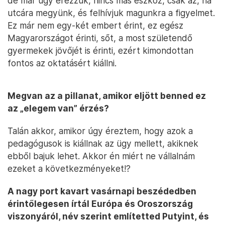
de már úgy érezzük, nincs más eszköz, csak az, ha
utcára megyünk, és felhívjuk magunkra a figyelmet.
Ez már nem egy-két embert érint, ez egész
Magyarországot érinti, sőt, a most születendő
gyermekek jövőjét is érinti, ezért kimondottan
fontos az oktatásért kiállni.
Megvan az a pillanat, amikor eljött benned ez
az „elegem van” érzés?
Talán akkor, amikor úgy éreztem, hogy azok a
pedagógusok is kiállnak az ügy mellett, akiknek
ebből bajuk lehet. Akkor én miért ne vállalnám
ezeket a következményeket!?
A nagy port kavart vasárnapi beszédedben
érintőlegesen írtál Európa és Oroszország
viszonyáról, név szerint említetted Putyint, és