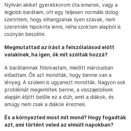
Nyilván akiket gyerekkorom óta ismerek, vagy a
legjobb barátaim, ott egy teljesen normális dolog
szerintem, hogy elhangzanak ilyen szavak, nem
szeretnék hipokrita lenni, néha szoktam alapból is
csúnyán beszélni.
Megmutattad az írást a felszólalásod előtt
valakinek, ha igen, ők mit szóltak hozzá?
A barátaimnak fölolvastam, mielőtt márciusban
előadtam. Ők azt mondták, hogy benne van a
lényeg. A szüleim is ugyanezt mondták. Nagyon sok
problémát megemlítek benne, a visszajelzések
alapján átjött belőle ez a düh, amit a diákok, és
amúgy nem csak a diákok éreznek.
És a környezted most mit mond? Hogy fogadták
azt, ami történt veled az elmúlt napokban?