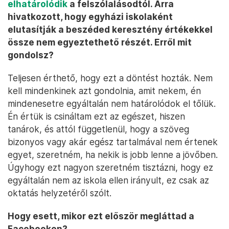
elhatárolódik
a felszólalásodtól. Arra
hivatkozott, hogy egyházi iskolaként
elutasítják a beszéded keresztény értékekkel
össze nem egyeztethető részét. Erről mit
gondolsz?
Teljesen érthető, hogy ezt a döntést hozták. Nem
kell mindenkinek azt gondolnia, amit nekem, én
mindenesetre egyáltalán nem határolódok el tőlük.
Én értük is csináltam ezt az egészet, hiszen
tanárok, és attól függetlenül, hogy a szöveg
bizonyos vagy akár egész tartalmával nem értenek
egyet, szeretném, ha nekik is jobb lenne a jövőben.
Úgyhogy ezt nagyon szeretném tisztázni, hogy ez
egyáltalán nem az iskola ellen irányult, ez csak az
oktatás helyzetéről szólt.
Hogy esett, mikor ezt először megláttad a
Facebookon?