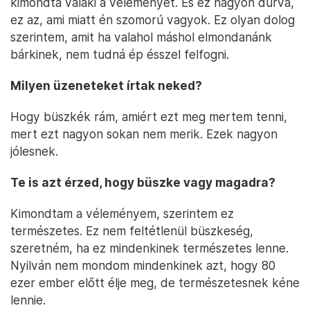
kimondta valaki a véleményét. És ez nagyon durva,
ez az, ami miatt én szomorú vagyok. Ez olyan dolog
szerintem, amit ha valahol máshol elmondanánk
bárkinek, nem tudná ép ésszel felfogni.
Milyen üzeneteket írtak neked?
Hogy büszkék rám, amiért ezt meg mertem tenni,
mert ezt nagyon sokan nem merik. Ezek nagyon
jólesnek.
Te is azt érzed, hogy büszke vagy magadra?
Kimondtam a véleményem, szerintem ez
természetes. Ez nem feltétlenül büszkeség,
szeretném, ha ez mindenkinek természetes lenne.
Nyilván nem mondom mindenkinek azt, hogy 80
ezer ember előtt élje meg, de természetesnek kéne
lennie.