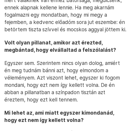
mert valakinek van ehhez bátorsága, megdicsérik,
ennek alapnak kellene lennie. Ha meg akarnám
fogalmazni egy mondatban, hogy mi megy a
fejemben, a kedvenc előadóm sora jut eszembe: én
betörtem tiszta szívvel és mocskos aggyal jöttem ki.
Volt olyan pillanat, amikor azt érezted,
megbántad, hogy elvállaltad a felszólalást?
Egyszer sem. Szerintem nincs olyan dolog, amiért
én meg tudnám bánni azt, hogy elmondom a
véleményem. Azt viszont lehet, egyszer ki fogom
mondani, hogy ezt nem így kellett volna. De én
abban a pillanatban a színpadon tisztán azt
éreztem, hogy ezt kell tennem.
Mi lehet az, ami miatt egyszer kimondanád,
hogy ezt nem így kellett volna?