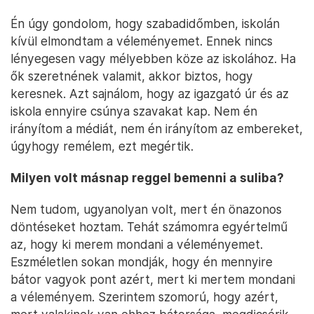
Én úgy gondolom, hogy szabadidőmben, iskolán
kívül elmondtam a véleményemet. Ennek nincs
lényegesen vagy mélyebben köze az iskolához. Ha
ők szeretnének valamit, akkor biztos, hogy
keresnek. Azt sajnálom, hogy az igazgató úr és az
iskola ennyire csúnya szavakat kap. Nem én
irányítom a médiát, nem én irányítom az embereket,
úgyhogy remélem, ezt megértik.
Milyen volt másnap reggel bemenni a suliba?
Nem tudom, ugyanolyan volt, mert én önazonos
döntéseket hoztam. Tehát számomra egyértelmű
az, hogy ki merem mondani a véleményemet.
Eszméletlen sokan mondják, hogy én mennyire
bátor vagyok pont azért, mert ki mertem mondani
a véleményem. Szerintem szomorú, hogy azért,