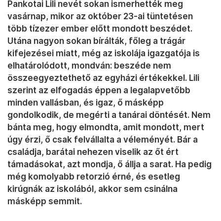
Pankotai Lili nevét sokan ismerhették meg
vasárnap, mikor az október 23-ai tüntetésen
több tízezer ember előtt mondott beszédet.
Utána nagyon sokan bírálták, főleg a trágár
kifejezései miatt, még az iskolája igazgatója is
elhatárolódott, mondván: beszéde nem
összeegyeztethető az egyházi értékekkel. Lili
szerint az elfogadás éppen a legalapvetőbb
minden vallásban, és igaz, ő másképp
gondolkodik, de megérti a tanárai döntését. Nem
bánta meg, hogy elmondta, amit mondott, mert
úgy érzi, ő csak felvállalta a véleményét. Bár a
családja, barátai nehezen viselik az őt ért
támadásokat, azt mondja, ő állja a sarat. Ha pedig
még komolyabb retorzió érné, és esetleg
kirúgnák az iskolából, akkor sem csinálna
másképp semmit.