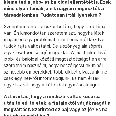
kiemelted a jobb- és baloldal ellentétét is. Ezek
mind olyan témák, amik nagyon megosztók a
társadalomban. Tudatosan írtál ilyenekről?
Szerintem fontos először belátni, hogy probléma
van. Én kimondottan szeretem azt, hogyha látok
magamon egy problémát, mert onnantól kezdve
tudok rajta változtatni. De a szőnyeg alá söprés
egyik esetben sem jó megoldás. A most jelen lévő
jobb- és baloldal közötti megosztottságot én arra
szeretném használni, hogy beszélgessünk minél
színesebb emberekkel, több cikket olvassunk, ne
csak egy helyről informálódjunk. És nem értek
egyet azzal, hogy a két oldal egymásnak ugrik.
Azt is írtad, hogy a rendszerváltás kudarca
után tőled, tőletek, a fiataloktól várják magát a
megváltást. Szerinted ez baj vagy ez jó? És ha
baj, akkor miért baj?