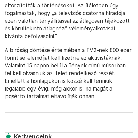
eltorzították a történéseket. Az ítéletben úgy
fogalmaztak, hogy „a televíziós csatorna híradója
ezen valótlan tényállítással az átlagosan tájékozott
és körültekintő átlagnéző véleményalkotását
kívánta befolyásolni.”
A bíróság döntése értelmében a TV2-nek 800 ezer
forint sérelemdíjat kell fizetnie az aktivistáknak.
Valamint 15 napon belül a Tények című műsorban
fel kell olvasniuk az ítélet rendelkező részét.
Emellett a honlapjukon is közzé kell tenniük
legalább egy évig, még akkor is, ha magát a
jogsértő tartalmat eltávolítják onnan.
Kedvenceink