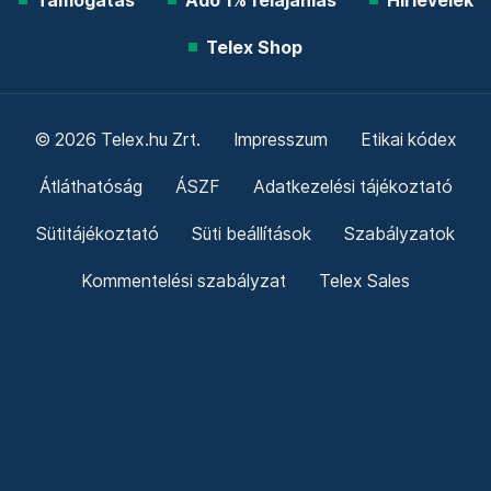
Támogatás
Adó 1% felajánlás
Hírlevelek
Telex Shop
© 2026 Telex.hu Zrt.
Impresszum
Etikai kódex
Átláthatóság
ÁSZF
Adatkezelési tájékoztató
Sütitájékoztató
Süti beállítások
Szabályzatok
Kommentelési szabályzat
Telex Sales