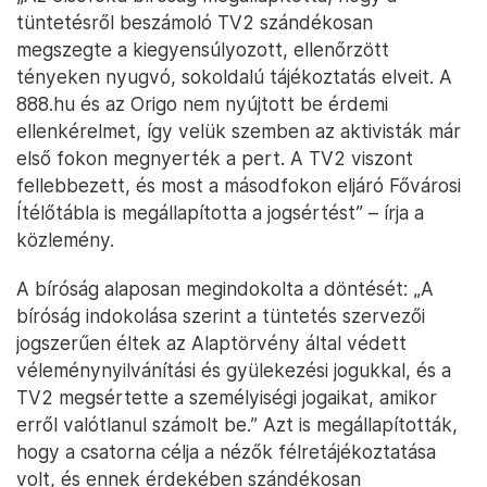
tüntetésről beszámoló TV2 szándékosan
megszegte a kiegyensúlyozott, ellenőrzött
tényeken nyugvó, sokoldalú tájékoztatás elveit. A
888.hu és az Origo nem nyújtott be érdemi
ellenkérelmet, így velük szemben az aktivisták már
első fokon megnyerték a pert. A TV2 viszont
fellebbezett, és most a másodfokon eljáró Fővárosi
Ítélőtábla is megállapította a jogsértést” – írja a
közlemény.
A bíróság alaposan megindokolta a döntését: „A
bíróság indokolása szerint a tüntetés szervezői
jogszerűen éltek az Alaptörvény által védett
véleménynyilvánítási és gyülekezési jogukkal, és a
TV2 megsértette a személyiségi jogaikat, amikor
erről valótlanul számolt be.” Azt is megállapították,
hogy a csatorna célja a nézők félretájékoztatása
volt, és ennek érdekében szándékosan