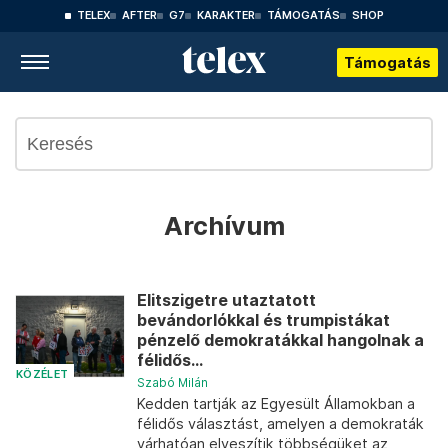
TELEX
AFTER
G7
KARAKTER
TÁMOGATÁS
SHOP
Támogatás
Archívum
Elitszigetre utaztatott
bevándorlókkal és trumpistákat
pénzelő demokratákkal hangolnak a
félidős...
KÖZÉLET
Szabó Milán
Kedden tartják az Egyesült Államokban a
félidős választást, amelyen a demokraták
várhatóan elveszítik többségüket az