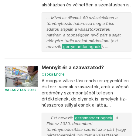
alsóházban és vélhetően a szenátusban is.
… Mivel az államok 80 százalékában a
törvényhozás határozza meg a friss
adatok alapján a választókörzetek
határait, a többségben levő párt a saját
előnyére tudja azokat módosítani (ezt
nevezik
gerrymanderingnek
). …
Mennyit ér a szavazatod?
Csóka Endre
A magyar választási rendszer egyenlőtlen
és torz: vannak szavazatok, amik a végső
VÁLASZTÁS 2022
eredmény szempontjából teljesen
értéktelenek, de olyanok is, amelyek tíz-
hússzoros súllyal esnek a latba....
… Ezt nevezik
gerrymanderingnek
. A
Fidesz 2020. decemberi
törvénymódosítása szerint az a párt (vagy
pártszövetség) indulhat a választáson