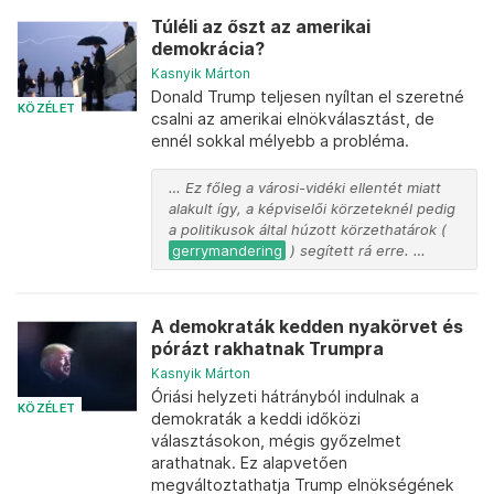
Túléli az őszt az amerikai
demokrácia?
Kasnyik Márton
Donald Trump teljesen nyíltan el szeretné
KÖZÉLET
csalni az amerikai elnökválasztást, de
ennél sokkal mélyebb a probléma.
… Ez főleg a városi-vidéki ellentét miatt
alakult így, a képviselői körzeteknél pedig
a politikusok által húzott körzethatárok (
gerrymandering
) segített rá erre. …
A demokraták kedden nyakörvet és
pórázt rakhatnak Trumpra
Kasnyik Márton
Óriási helyzeti hátrányból indulnak a
KÖZÉLET
demokraták a keddi időközi
választásokon, mégis győzelmet
arathatnak. Ez alapvetően
megváltoztathatja Trump elnökségének