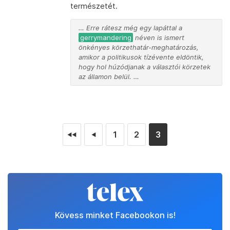
természetét.
… Erre rátesz még egy lapáttal a
gerrymandering
néven is ismert
önkényes körzethatár-meghatározás,
amikor a politikusok tízévente eldöntik,
hogy hol húzódjanak a választói körzetek
az államon belül. …
1
2
3
◄◄
◄
Kövess minket Facebookon is!