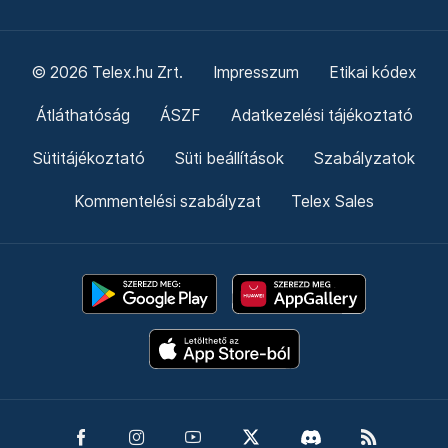
© 2026 Telex.hu Zrt.
Impresszum
Etikai kódex
Átláthatóság
ÁSZF
Adatkezelési tájékoztató
Sütitájékoztató
Süti beállítások
Szabályzatok
Kommentelési szabályzat
Telex Sales