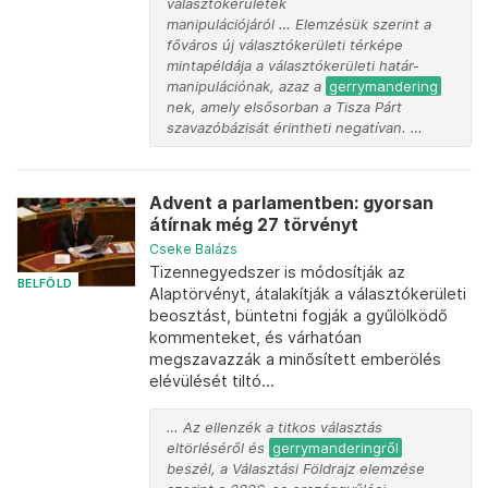
választókerületek
manipulációjáról … Elemzésük szerint a
főváros új választókerületi térképe
mintapéldája a választókerületi határ-
manipulációnak, azaz a
gerrymandering
nek, amely elsősorban a Tisza Párt
szavazóbázisát érintheti negatívan. …
Advent a parlamentben: gyorsan
átírnak még 27 törvényt
Cseke Balázs
Tizennegyedszer is módosítják az
BELFÖLD
Alaptörvényt, átalakítják a választókerületi
beosztást, büntetni fogják a gyűlölködő
kommenteket, és várhatóan
megszavazzák a minősített emberölés
elévülését tiltó...
… Az ellenzék a titkos választás
eltörléséről és
gerrymanderingről
beszél, a Választási Földrajz elemzése