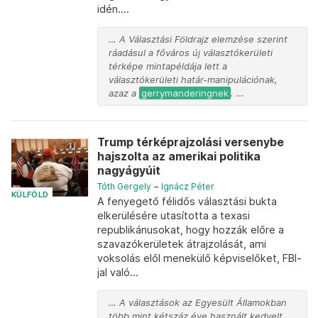
idén....
… A Választási Földrajz elemzése szerint
ráadásul a főváros új választókerületi
térképe mintapéldája lett a
választókerületi határ-manipulációnak,
azaz a
gerrymanderingnek
. …
Trump térképrajzolási versenybe
hajszolta az amerikai politika
nagyágyúit
Tóth Gergely
–
Ignácz Péter
KÜLFÖLD
A fenyegető félidős választási bukta
elkerülésére utasította a texasi
republikánusokat, hogy hozzák előre a
szavazókerületek átrajzolását, ami
voksolás elől menekülő képviselőket, FBI-
jal való...
… A választások az Egyesült Államokban
több mint kétszáz éve használt kedvelt