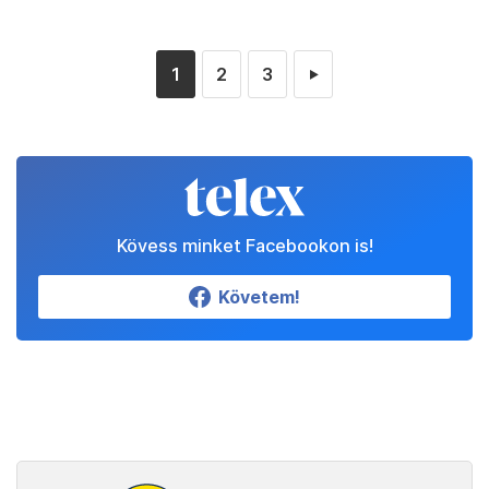
1
2
3
►
Kövess minket Facebookon is!
Követem!