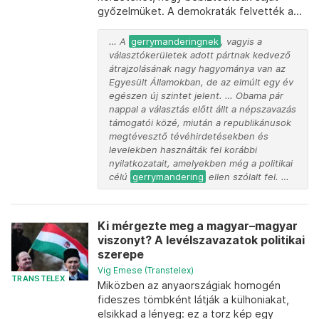
győzelmüket. A demokraták felvették a...
… A
gerrymanderingnek
, vagyis a
választókerületek adott pártnak kedvező
átrajzolásának nagy hagyománya van az
Egyesült Államokban, de az elmúlt egy év
egészen új szintet jelent. … Obama pár
nappal a választás előtt állt a népszavazás
támogatói közé, miután a republikánusok
megtévesztő tévéhirdetésekben és
levelekben használták fel korábbi
nyilatkozatait, amelyekben még a politikai
célú
gerrymandering
ellen szólalt fel. …
Ki mérgezte meg a magyar–magyar
viszonyt? A levélszavazatok politikai
szerepe
Vig Emese (Transtelex)
TRANSTELEX
Miközben az anyaországiak homogén
fideszes tömbként látják a külhoniakat,
elsikkad a lényeg: ez a torz kép egy