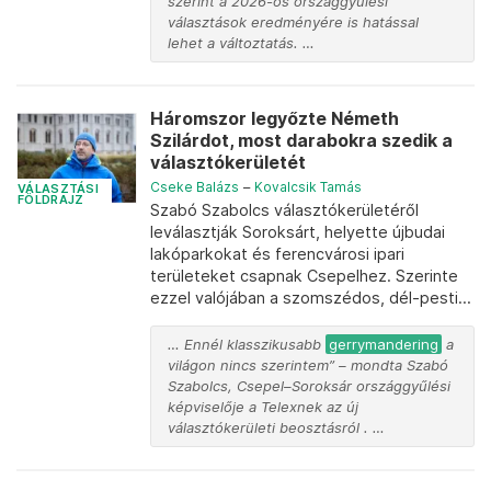
szerint a 2026-os országgyűlési
választások eredményére is hatással
lehet a változtatás. …
Háromszor legyőzte Németh
Szilárdot, most darabokra szedik a
választókerületét
Cseke Balázs
–
Kovalcsik Tamás
VÁLASZTÁSI
FÖLDRAJZ
Szabó Szabolcs választókerületéről
leválasztják Soroksárt, helyette újbudai
lakóparkokat és ferencvárosi ipari
területeket csapnak Csepelhez. Szerinte
ezzel valójában a szomszédos, dél-pesti...
… Ennél klasszikusabb
gerrymandering
a
világon nincs szerintem” – mondta Szabó
Szabolcs, Csepel–Soroksár országgyűlési
képviselője a Telexnek az új
választókerületi beosztásról . …