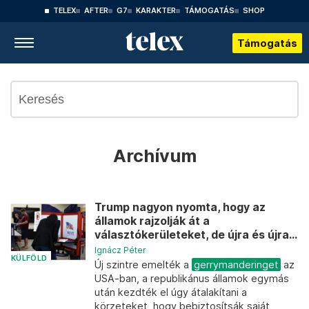
TELEX
AFTER
G7
KARAKTER
TÁMOGATÁS
SHOP
Támogatás
Archívum
Trump nagyon nyomta, hogy az
államok rajzolják át a
választókerületeket, de újra és újra...
Ignácz Péter
KÜLFÖLD
Új szintre emelték a
gerrymanderinget
az
USA-ban, a republikánus államok egymás
után kezdték el úgy átalakítani a
körzeteket, hogy bebiztosítsák saját