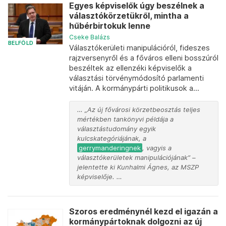
Egyes képviselők úgy beszélnek a
választókörzetükről, mintha a
hűbérbirtokuk lenne
Cseke Balázs
BELFÖLD
Választókerületi manipulációról, fideszes
rajzversenyről és a főváros elleni bosszúról
beszéltek az ellenzéki képviselők a
választási törvénymódosító parlamenti
vitáján. A kormánypárti politikusok a...
… „Az új fővárosi körzetbeosztás teljes
mértékben tankönyvi példája a
választástudomány egyik
kulcskategóriájának, a
gerrymanderingnek
, vagyis a
választókerületek manipulációjának” –
jelentette ki Kunhalmi Ágnes, az MSZP
képviselője. …
Szoros eredménynél kezd el igazán a
kormánypártoknak dolgozni az új