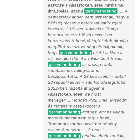
eszköze a választókerületek határainak
átrajzolása, azaz a
gerrymandering
. … A
demokraták abban sem bízhatnak, hogy a
bíróság rácsap a határokat satírozgató
kezekre; 2019-ben ugyanis a Trump
három kinevezettjével masszívan
konzervatív többségű legfelsőbb bíróság
megtiltotta a szövetségi bíróságoknak,
hogy
gerrymandering
miatti … Nem a
rajzasztalon dől el a választás A texasi
gerrymandering
az ország többi
republikánus fellegvárát is
beszippantotta: A 28 képviselőt – ebből
20 republikánust – adó Florida legutóbb
2022-ben rajzolta át ugyan a
választókerületeit, de most
mérlegeli … Floridán kívül Ohio, Missouri
és Indiana is csatlakozott a
gerrymandering
-licithez, ami ha valódi
mandátumokat nem fog is hozni,
Trumpból azonban kiválthat néhány
elismerő posztot. … A texasi
gerrymandering
például abból indul ki,