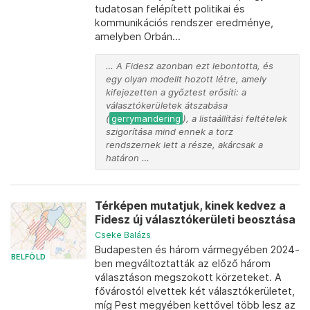
tudatosan felépített politikai és
kommunikációs rendszer eredménye,
amelyben Orbán...
… A Fidesz azonban ezt lebontotta, és
egy olyan modellt hozott létre, amely
kifejezetten a győztest erősíti: a
választókerületek átszabása
(
gerrymandering
), a listaállítási feltételek
szigorítása mind ennek a torz
rendszernek lett a része, akárcsak a
határon …
Térképen mutatjuk, kinek kedvez a
Fidesz új választókerületi beosztása
Cseke Balázs
Budapesten és három vármegyében 2024-
BELFÖLD
ben megváltoztatták az előző három
választáson megszokott körzeteket. A
fővárostól elvettek két választókerületet,
míg Pest megyében kettővel több lesz az