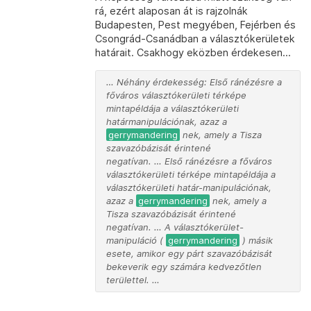
rá, ezért alaposan át is rajzolnák
Budapesten, Pest megyében, Fejérben és
Csongrád-Csanádban a választókerületek
határait. Csakhogy eközben érdekesen...
… Néhány érdekesség: Első ránézésre a
főváros választókerületi térképe
mintapéldája a választókerületi
határmanipulációnak, azaz a
gerrymandering
nek, amely a Tisza
szavazóbázisát érintené
negatívan. … Első ránézésre a főváros
választókerületi térképe mintapéldája a
választókerületi határ-manipulációnak,
azaz a
gerrymandering
nek, amely a
Tisza szavazóbázisát érintené
negatívan. … A választókerület-
manipuláció (
gerrymandering
) másik
esete, amikor egy párt szavazóbázisát
bekeverik egy számára kedvezőtlen
területtel. …