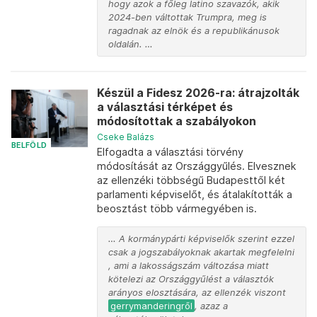
hogy azok a főleg latino szavazók, akik
2024-ben váltottak Trumpra, meg is
ragadnak az elnök és a republikánusok
oldalán. …
Készül a Fidesz 2026-ra: átrajzolták
a választási térképet és
módosítottak a szabályokon
Cseke Balázs
BELFÖLD
Elfogadta a választási törvény
módosítását az Országgyűlés. Elvesznek
az ellenzéki többségű Budapesttől két
parlamenti képviselőt, és átalakították a
beosztást több vármegyében is.
… A kormánypárti képviselők szerint ezzel
csak a jogszabályoknak akartak megfelelni
, ami a lakosságszám változása miatt
kötelezi az Országgyűlést a választók
arányos elosztására, az ellenzék viszont
gerrymanderingről
, azaz a