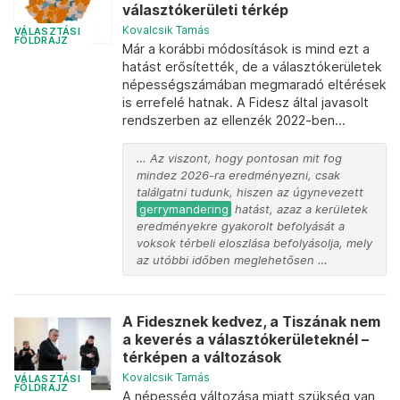
választókerületi térkép
Kovalcsik Tamás
VÁLASZTÁSI
FÖLDRAJZ
Már a korábbi módosítások is mind ezt a
hatást erősítették, de a választókerületek
népességszámában megmaradó eltérések
is errefelé hatnak. A Fidesz által javasolt
rendszerben az ellenzék 2022-ben...
… Az viszont, hogy pontosan mit fog
mindez 2026-ra eredményezni, csak
találgatni tudunk, hiszen az úgynevezett
gerrymandering
hatást, azaz a kerületek
eredményekre gyakorolt befolyását a
voksok térbeli eloszlása befolyásolja, mely
az utóbbi időben meglehetősen …
A Fidesznek kedvez, a Tiszának nem
a keverés a választókerületeknél –
térképen a változások
Kovalcsik Tamás
VÁLASZTÁSI
FÖLDRAJZ
A népesség változása miatt szükség van