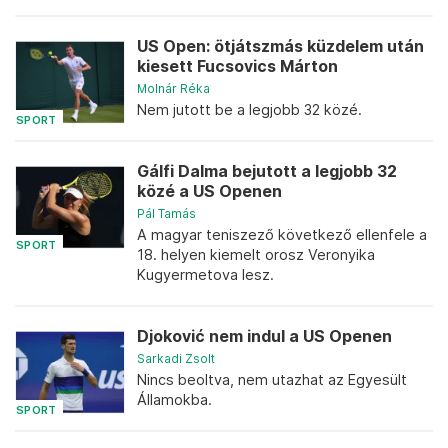
US Open: ötjátszmás küzdelem után
kiesett Fucsovics Márton
Molnár Réka
Nem jutott be a legjobb 32 közé.
SPORT
Gálfi Dalma bejutott a legjobb 32
közé a US Openen
Pál Tamás
A magyar teniszező következő ellenfele a
SPORT
18. helyen kiemelt orosz Veronyika
Kugyermetova lesz.
Djoković nem indul a US Openen
Sarkadi Zsolt
Nincs beoltva, nem utazhat az Egyesült
Államokba.
SPORT