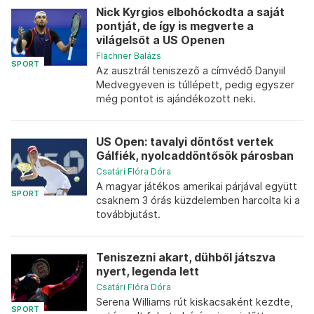
Nick Kyrgios elbohóckodta a saját
pontját, de így is megverte a
világelsőt a US Openen
Flachner Balázs
SPORT
Az ausztrál teniszező a címvédő Danyiil
Medvegyeven is túllépett, pedig egyszer
még pontot is ajándékozott neki.
US Open: tavalyi döntőst vertek
Gálfiék, nyolcaddöntősök párosban
Csatári Flóra Dóra
A magyar játékos amerikai párjával együtt
SPORT
csaknem 3 órás küzdelemben harcolta ki a
továbbjutást.
Teniszezni akart, dühből játszva
nyert, legenda lett
Csatári Flóra Dóra
Serena Williams rút kiskacsaként kezdte,
SPORT