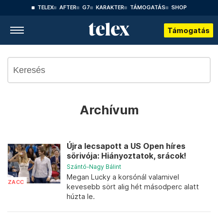
TELEX
AFTER
G7
KARAKTER
TÁMOGATÁS
SHOP
Támogatás
Archívum
Újra lecsapott a US Open híres
sörivója: Hiányoztatok, srácok!
Szántó-Nagy Bálint
Megan Lucky a korsónál valamivel
ZACC
kevesebb sört alig hét másodperc alatt
húzta le.