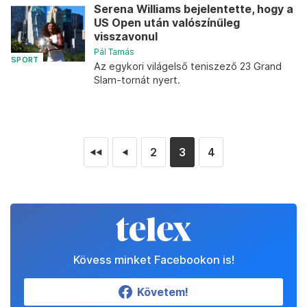
Serena Williams bejelentette, hogy a
US Open után valószínűleg
visszavonul
Pál Tamás
SPORT
Az egykori világelső teniszező 23 Grand
Slam-tornát nyert.
2
3
4
◄◄
◄
Kövess minket Facebookon is!
Követem!