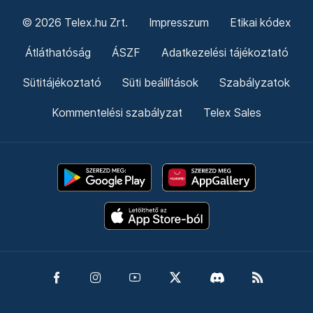
© 2026 Telex.hu Zrt.
Impresszum
Etikai kódex
Átláthatóság
ÁSZF
Adatkezelési tájékoztató
Sütitájékoztató
Süti beállítások
Szabályzatok
Kommentelési szabályzat
Telex Sales