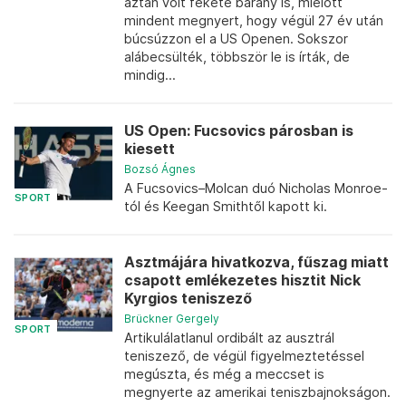
aztán volt fekete bárány is, mielőtt
mindent megnyert, hogy végül 27 év után
búcsúzzon el a US Openen. Sokszor
alábecsülték, többször le is írták, de
mindig...
US Open: Fucsovics párosban is
kiesett
Bozsó Ágnes
A Fucsovics–Molcan duó Nicholas Monroe-
SPORT
tól és Keegan Smithtől kapott ki.
Asztmájára hivatkozva, fűszag miatt
csapott emlékezetes hisztit Nick
Kyrgios teniszező
Brückner Gergely
SPORT
Artikulálatlanul ordibált az ausztrál
teniszező, de végül figyelmeztetéssel
megúszta, és még a meccset is
megnyerte az amerikai teniszbajnokságon.