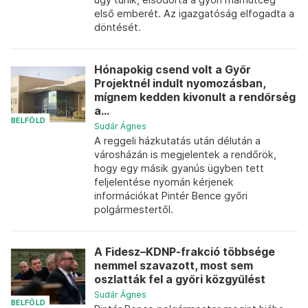
első emberét. Az igazgatóság elfogadta a
döntését.
Hónapokig csend volt a Győr
Projektnél indult nyomozásban,
mígnem kedden kivonult a rendőrség
a...
BELFÖLD
Sudár Ágnes
A reggeli házkutatás után délután a
városházán is megjelentek a rendőrök,
hogy egy másik gyanús ügyben tett
feljelentése nyomán kérjenek
információkat Pintér Bence győri
polgármestertől.
A Fidesz–KDNP-frakció többsége
nemmel szavazott, most sem
oszlatták fel a győri közgyűlést
Sudár Ágnes
BELFÖLD