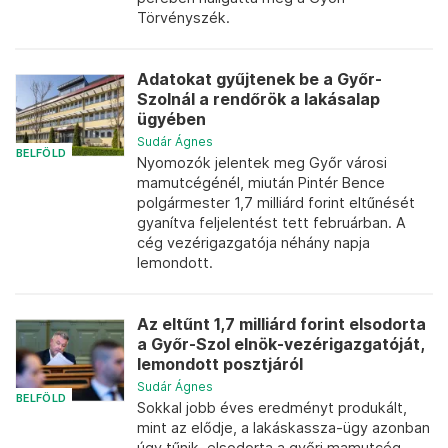
Törvényszék.
Adatokat gyűjtenek be a Győr-
Szolnál a rendőrök a lakásalap
ügyében
Sudár Ágnes
BELFÖLD
Nyomozók jelentek meg Győr városi
mamutcégénél, miután Pintér Bence
polgármester 1,7 milliárd forint eltűnését
gyanítva feljelentést tett februárban. A
cég vezérigazgatója néhány napja
lemondott.
Az eltűnt 1,7 milliárd forint elsodorta
a Győr-Szol elnök-vezérigazgatóját,
lemondott posztjáról
Sudár Ágnes
BELFÖLD
Sokkal jobb éves eredményt produkált,
mint az elődje, a lakáskassza-ügy azonban
úgy tűnik, elsodorta a győri mamutcég