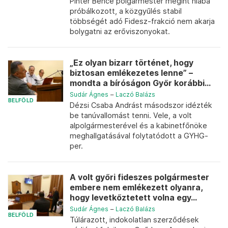
Pintér Bence polgármester megint hiába
próbálkozott, a közgyűlés stabil
többségét adó Fidesz-frakció nem akarja
bolygatni az erőviszonyokat.
„Ez olyan bizarr történet, hogy
biztosan emlékezetes lenne” –
mondta a bíróságon Győr korábbi...
Sudár Ágnes
–
Laczó Balázs
BELFÖLD
Dézsi Csaba Andrást másodszor idézték
be tanúvallomást tenni. Vele, a volt
alpolgármesterével és a kabinetfőnöke
meghallgatásával folytatódott a GYHG-
per.
A volt győri fideszes polgármester
embere nem emlékezett olyanra,
hogy levetkőztetett volna egy...
Sudár Ágnes
–
Laczó Balázs
BELFÖLD
Túlárazott, indokolatlan szerződések