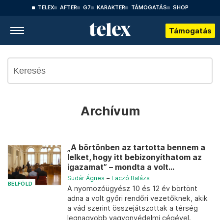
TELEX
AFTER
G7
KARAKTER
TÁMOGATÁS
SHOP
Támogatás
Archívum
„A börtönben az tartotta bennem a
lelket, hogy itt bebizonyíthatom az
igazamat” – mondta a volt...
Sudár Ágnes
–
Laczó Balázs
BELFÖLD
A nyomozóügyész 10 és 12 év börtönt
adna a volt győri rendőri vezetőknek, akik
a vád szerint összejátszottak a térség
legnagyobb vagyonvédelmi cégével.