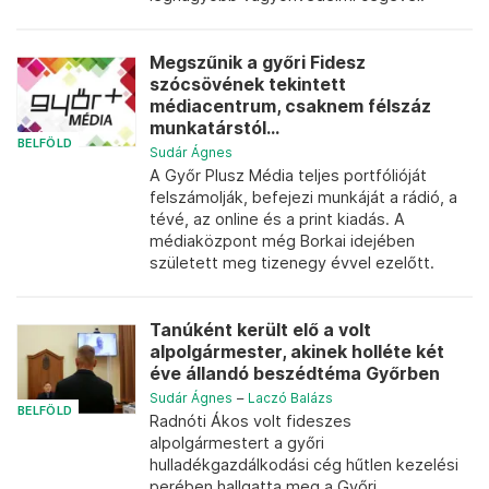
Megszűnik a győri Fidesz
szócsövének tekintett
médiacentrum, csaknem félszáz
munkatárstól...
BELFÖLD
Sudár Ágnes
A Győr Plusz Média teljes portfólióját
felszámolják, befejezi munkáját a rádió, a
tévé, az online és a print kiadás. A
médiaközpont még Borkai idejében
született meg tizenegy évvel ezelőtt.
Tanúként került elő a volt
alpolgármester, akinek holléte két
éve állandó beszédtéma Győrben
Sudár Ágnes
–
Laczó Balázs
BELFÖLD
Radnóti Ákos volt fideszes
alpolgármestert a győri
hulladékgazdálkodási cég hűtlen kezelési
perében hallgatta meg a Győri