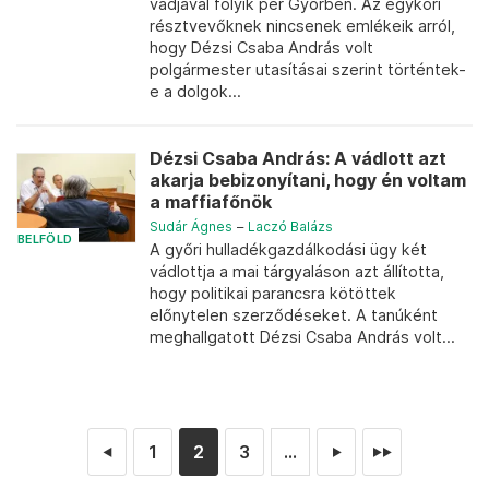
vádjával folyik per Győrben. Az egykori
résztvevőknek nincsenek emlékeik arról,
hogy Dézsi Csaba András volt
polgármester utasításai szerint történtek-
e a dolgok...
Dézsi Csaba András: A vádlott azt
akarja bebizonyítani, hogy én voltam
a maffiafőnök
Sudár Ágnes
–
Laczó Balázs
BELFÖLD
A győri hulladékgazdálkodási ügy két
vádlottja a mai tárgyaláson azt állította,
hogy politikai parancsra kötöttek
előnytelen szerződéseket. A tanúként
meghallgatott Dézsi Csaba András volt...
1
2
3
...
◄
►
►►