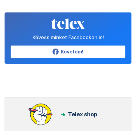
Kövess minket Facebookon is!
Követem!
Telex shop