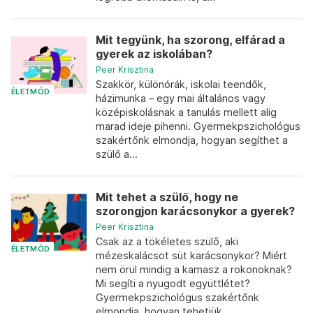
Mit tegyünk, ha szorong, elfárad a
gyerek az iskolában?
Peer Krisztina
Szakkör, különórák, iskolai teendők,
ÉLETMÓD
házimunka – egy mai általános vagy
középiskolásnak a tanulás mellett alig
marad ideje pihenni. Gyermekpszichológus
szakértőnk elmondja, hogyan segíthet a
szülő a...
Mit tehet a szülő, hogy ne
szorongjon karácsonykor a gyerek?
Peer Krisztina
Csak az a tökéletes szülő, aki
ÉLETMÓD
mézeskalácsot süt karácsonykor? Miért
nem örül mindig a kamasz a rokonoknak?
Mi segíti a nyugodt együttlétet?
Gyermekpszichológus szakértőnk
elmondja, hogyan tehetjük...