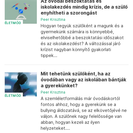
Az óvodai beszoktatás és
iskolakezdés mindig krízis, de a szülő
enyhítheti a szorongást
Peer Krisztina
ÉLETMÓD
Hogyan tegyük szülőként a magunk és a
gyermekünk számára is könnyebbé,
elviselhetőbbé a beszoktatási időszakot
és az iskolakezdést? A változással járó
krízist nagyban könnyítő gyakorlati
tippek...
Mit tehetünk szülőként, ha az
óvodában vagy az iskolában bántják
a gyerekünket?
Peer Krisztina
ÉLETMÓD
A szemléletformálás már óvodáskortól
fontos ahhoz, hogy a gyerekünk se a
bullying áldozatává, se az elkövetőjévé ne
váljon. A szülőnek nagy felelőssége van
abban, hogyan kezeli az ilyen
helyzeteket....