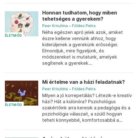
Honnan tudhatom, hogy miben
tehetséges a gyerekem?
Peer Krisztina
–
Földes Petra
Néha egészen apró jelek azok, amiket
ÉLETMÓD
észre kellene vennünk ahhoz, hogy
kiderüljenek a gyerekünk erősségei.
Elmondjuk, mire figyeljünk, és
módszereket is mutatunk, amelyek
segítenek a gyerekek...
Mi értelme van a házi feladatnak?
Peer Krisztina
–
Földes Petra
Milyen a jó korrepetálás? Létezik-e kreatív
házi? Hát a különóra? Pszichológus
ÉLETMÓD
szakértőink arra keresik a pedagógia és a
pszichológia válaszait, a szülő hogyan
teheti könnyebbé, komfortosabbá a...