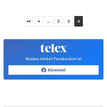
...
2
3
4
◄◄
◄
Kövess minket Facebookon is!
Követem!