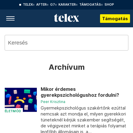
TELEX
AFTER
G7
KARAKTER
TÁMOGATÁS
SHOP
Támogatás
Archívum
Mikor érdemes
gyerekpszichológushoz fordulni?
Peer Krisztina
Gyermekpszichológus szakértőnk ezúttal
ÉLETMÓD
nemcsak azt mondja el, milyen gyerekkori
tüneteknél kérjük szakember segítségét,
de végigvezet minket a terápiás folyamat
legfőbb állomásain is, a...