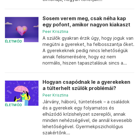
Sosem verem meg, csak néha kap
egy pofont, amikor nagyon kiakaszt
Peer Krisztina
A szülők gyakran érzik úgy, hogy joguk van
ÉLETMÓD
megütni a gyereket, ha felbosszantja őket.
A gyerekeknek pedig nincs lehetőségük
annak felismerésére, hogy ez nem
normális, hiszen tapasztalásuk sincs a...
Hogyan csapódnak le a gyerekeken
a túlterhelt szülők problémái?
Peer Krisztina
Járvány, háború, tüntetések – a családok
ÉLETMÓD
és a gyerekek egy folyamatos és
elhúzódó krízishelyzet szereplői, annak
minden nehézségével, de annál kevesebb
lehetőségével. Gyermekpszichológus
szakértőnk...