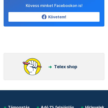
Kövess minket Facebookon is!
Követem!
Telex shop
Támogatás
Adó 1% felajánlás
Hírlevelek