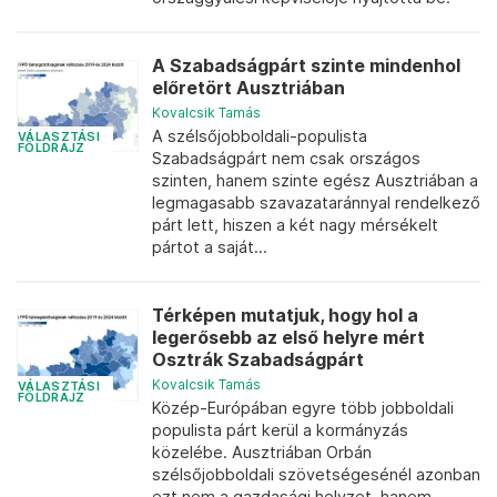
A Szabadságpárt szinte mindenhol
előretört Ausztriában
Kovalcsik Tamás
A szélsőjobboldali-populista
VÁLASZTÁSI
FÖLDRAJZ
Szabadságpárt nem csak országos
szinten, hanem szinte egész Ausztriában a
legmagasabb szavazataránnyal rendelkező
párt lett, hiszen a két nagy mérsékelt
pártot a saját...
Térképen mutatjuk, hogy hol a
legerősebb az első helyre mért
Osztrák Szabadságpárt
Kovalcsik Tamás
VÁLASZTÁSI
FÖLDRAJZ
Közép-Európában egyre több jobboldali
populista párt kerül a kormányzás
közelébe. Ausztriában Orbán
szélsőjobboldali szövetségesénél azonban
ezt nem a gazdasági helyzet, hanem