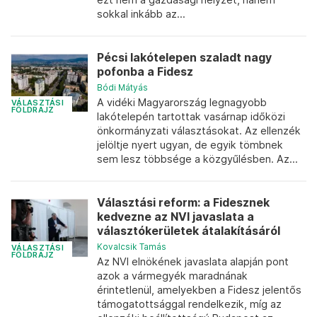
sokkal inkább az...
Pécsi lakótelepen szaladt nagy
pofonba a Fidesz
Bódi Mátyás
A vidéki Magyarország legnagyobb
VÁLASZTÁSI
FÖLDRAJZ
lakótelepén tartottak vasárnap időközi
önkormányzati választásokat. Az ellenzék
jelöltje nyert ugyan, de egyik tömbnek
sem lesz többsége a közgyűlésben. Az...
Választási reform: a Fidesznek
kedvezne az NVI javaslata a
választókerületek átalakításáról
Kovalcsik Tamás
VÁLASZTÁSI
FÖLDRAJZ
Az NVI elnökének javaslata alapján pont
azok a vármegyék maradnának
érintetlenül, amelyekben a Fidesz jelentős
támogatottsággal rendelkezik, míg az