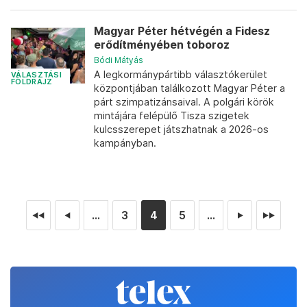
Magyar Péter hétvégén a Fidesz
erődítményében toboroz
Bódi Mátyás
A legkormánypártibb választókerület
VÁLASZTÁSI
FÖLDRAJZ
központjában találkozott Magyar Péter a
párt szimpatizánsaival. A polgári körök
mintájára felépülő Tisza szigetek
kulcsszerepet játszhatnak a 2026-os
kampányban.
...
3
4
5
...
◄◄
◄
►
►►