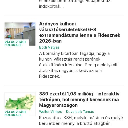
ellenzéki beállítottságú Budapest az
indokoltnál...
Arányos külhoni
választókerületekkel 6-8
extramandátuma lenne a Fidesznek
2026-ban
VÁLASZTÁSI
FÖLDRAJZ
Bódi Mátyás
A kormány kitartóan tagadja, hogy a
külhoni választás rendszerének
átalakítására készülne. Pedig a pletykált
átalakítás nagyon is kedvezne a
Fidesznek.
389 ezertől 1,08 millióig – interaktív
térképen, hol mennyit keresnek ma
Magyarországon
Weiler Vilmos
–
Kovalcsik Tamás
VÁLASZTÁSI
FÖLDRAJZ
Közreadta a KSH, melyik járásban és melyik
kerületben mennyi a bruttó átlagbér.