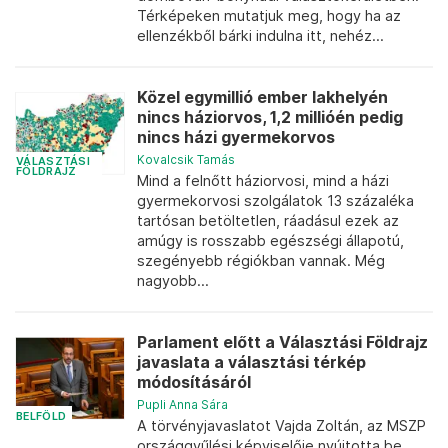
Térképeken mutatjuk meg, hogy ha az
ellenzékből bárki indulna itt, nehéz...
Közel egymillió ember lakhelyén
nincs háziorvos, 1,2 millióén pedig
nincs házi gyermekorvos
Kovalcsik Tamás
VÁLASZTÁSI
FÖLDRAJZ
Mind a felnőtt háziorvosi, mind a házi
gyermekorvosi szolgálatok 13 százaléka
tartósan betöltetlen, ráadásul ezek az
amúgy is rosszabb egészségi állapotú,
szegényebb régiókban vannak. Még
nagyobb...
Parlament előtt a Választási Földrajz
javaslata a választási térkép
módosításáról
Pupli Anna Sára
BELFÖLD
A törvényjavaslatot Vajda Zoltán, az MSZP
országgyűlési képviselője nyújtotta be.