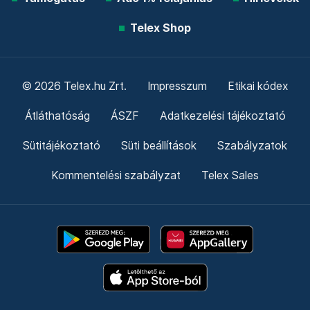
Telex Shop
© 2026 Telex.hu Zrt.
Impresszum
Etikai kódex
Átláthatóság
ÁSZF
Adatkezelési tájékoztató
Sütitájékoztató
Süti beállítások
Szabályzatok
Kommentelési szabályzat
Telex Sales