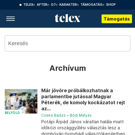
TELEX
AFTER
G7
KARAKTER
TÁMOGATÁS
SHOP
Támogatás
Archívum
Már jövőre próbálkozhatnak a
parlamentbe jutással Magyar
Péterék, de komoly kockázatot rejt
az...
BELFÖLD
Cseke Balázs
–
Bódi Mátyás
Potápi Árpád János váratlan halála miatt
időközi országgyűlési választás lesz a
dombóvári-bonyhádi választókerületben.