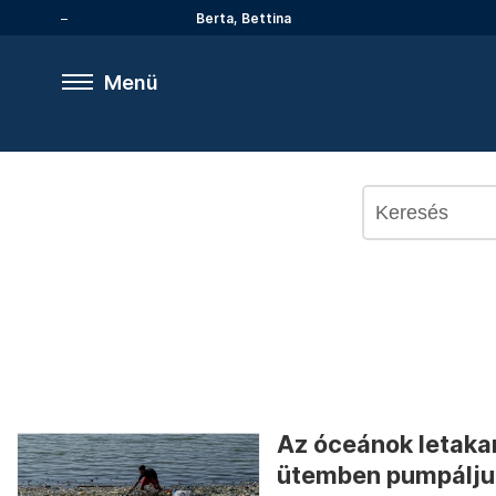
Berta, Bettina
Menü
Az óceánok letakar
ütemben pumpálju