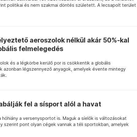
t politikai és nem szakmai döntés született. A lecsapolt terület
lyeztető aeroszolok nélkül akár 50%-kal
obális felmelegedés
lok és a légkörbe kerülő por is csökkentik a globális
k azonban légszennyező anyagok, amelyek évente mintegy
zák.
bálják fel a sísport alól a havat
a hóhiány a versenysportot is. Maguk a síelők is változásokat
y szerint pont olyan cégek vannak a téli sportokban, amelyek