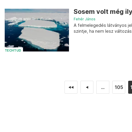
Sosem volt még ily
Fehér János
A felmelegedés látványos jel
szintje, ha nem lesz változás
TECHTUD
...
105
◄◄
◄