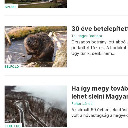
SPORT
30 éve betelepítet
Thüringer Barbara
Országos botrány lett abból,
pörköltet főztek. A hódokat
Úgy tűnik, senki nem...
BELFÖLD
Ha így megy továb
lehet síelni Magy
Fehér János
Az elmúlt 60 évben jelentős
volt a hóvastagság a hegyek
TECHTUD