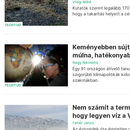
Világi Máté
Kutatók szerint legalább 170
hogy a takarítás helyett a 
TECHTUD
Keményebben sújtja
múlna, hatékonyabb
Nagy Nikoletta
Egy 91 országon átívelő tan
szigorúbb klímapolitikák kid
szakmákban.
TECHTUD
Nem számít a termé
hogy legyen víz a 
Fehér János
Az évtizedek óta érintetlen c