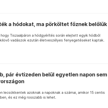
ték a hódokat, ma pörköltet főznek belőlük
 hogy Tiszaalpáron a hódgyérítés során elejtett egyik hódból
 kilövő vadászok ezután életveszélyes fenyegetéseket kaptak.
b, pár évtizeden belül egyetlen napon sem
arországon
en lecsökkentek azoknak a napoknak a számai, amikor 15 centis
ben, és ez még rosszabb is lehet.