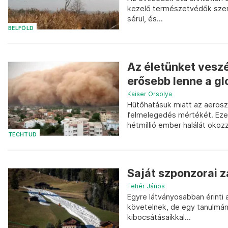
kezelő természetvédők szerin
sérül, és...
BELFÖLD
Az életünket veszé
erősebb lenne a gl
Kaiser Orsolya
Hűtőhatásuk miatt az aeroszo
felmelegedés mértékét. Eze
hétmillió ember halálát okoz
TECHTUD
Saját szponzorai za
Fehér János
Egyre látványosabban érinti 
követelnek, de egy tanulmán
kibocsátásaikkal...