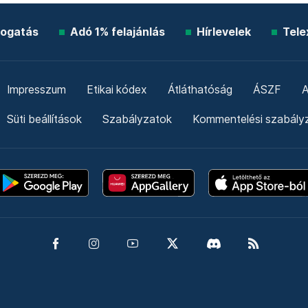
ogatás
Adó 1% felajánlás
Hírlevelek
Tele
Impresszum
Etikai kódex
Átláthatóság
ÁSZF
A
Süti beállítások
Szabályzatok
Kommentelési szabály