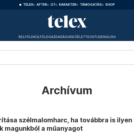
TELEX
AFTER
G7
KARAKTER
TÁMOGATÁS
SHOP
BELFÖLD
KÜLFÖLD
GAZDASÁG
VIDEÓ
ÉLET
TECHTUD
ENGLISH
Archívum
ítása szélmalomharc, ha továbbra is ilyen
k magunkból a műanyagot