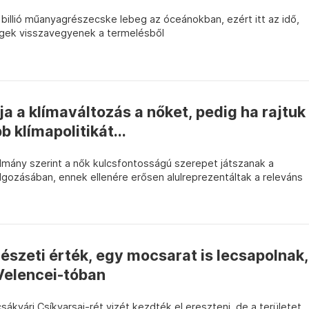
 billió műanyagrészecske lebeg az óceánokban, ezért itt az idő,
cégek visszavegyenek a termelésből
 a klímaváltozás a nőket, pedig ha rajtuk
 klímapolitikát...
ulmány szerint a nők kulcsfontosságú szerepet játszanak a
olgozásában, ennek ellenére erősen alulreprezentáltak a releváns
szeti érték, egy mocsarat is lecsapolnak,
Velencei-tóban
sákvári Csíkvarsai-rét vizét kezdték el ereszteni, de a területet