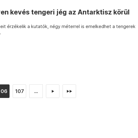
en kevés tengeri jég az Antarktisz körül
eit érzékelik a kutatók, négy méterrel is emelkedhet a tengerek
.
106
107
...
►
►►