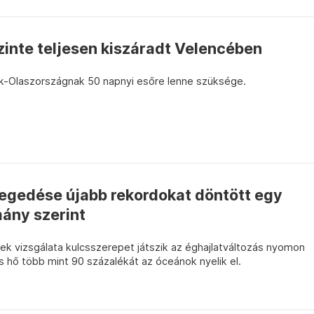
zinte teljesen kiszáradt Velencében
ak-Olaszországnak 50 napnyi esőre lenne szüksége.
egedése újabb rekordokat döntött egy
ány szerint
 vizsgálata kulcsszerepet játszik az éghajlatváltozás nyomon
s hő több mint 90 százalékát az óceánok nyelik el.