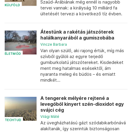
Szaúd-Arábiának még ennél is nagyobb
KÜLFÖLD
tervei vannak: a királyság 10 milliárd fa
ültetését tervezi a következő tíz évben.
Átestünk a rakétás játszóterek
halálkanyarából a gumiszobába
Vincze Barbara
Van olyan szülő, aki rajong értük, míg más
ÉLETMÓD
szívből gyűlöli az egyre terjedő
gumiburkolatú játszótereket. Kisdedeket
ment meg hatalmas esésektől, ám
nyaranta meleg és büdös – és emiatt
mindkét...
A tengerek mélyére rejtené a
levegőből kinyert szén-dioxidot egy
svájci cég
Világi Máté
TECHTUD
Az üvegházhatású gázt szódabikarbónává
alakítanák, így szerintük biztonságosan