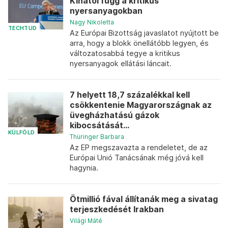
Kínától függ a kritikus
nyersanyagokban
Nagy Nikoletta
TECHTUD
Az Európai Bizottság javaslatot nyújtott be
arra, hogy a blokk önellátóbb legyen, és
változatosabbá tegye a kritikus
nyersanyagok ellátási láncait.
7 helyett 18,7 százalékkal kell
csökkentenie Magyarországnak az
üvegházhatású gázok
kibocsátását...
KÜLFÖLD
Thüringer Barbara
Az EP megszavazta a rendeletet, de az
Európai Unió Tanácsának még jóvá kell
hagynia.
Ötmillió fával állítanák meg a sivatag
terjeszkedését Irakban
Világi Máté