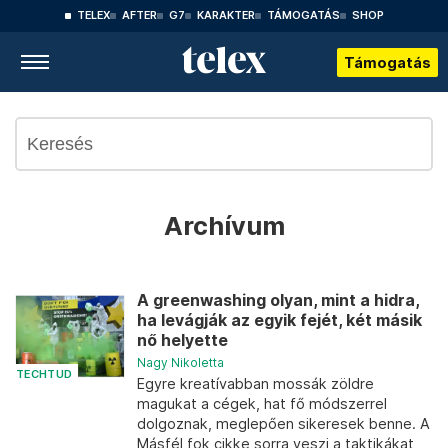
TELEX
AFTER
G7
KARAKTER
TÁMOGATÁS
SHOP
Támogatás
Archívum
A greenwashing olyan, mint a hidra,
ha levágják az egyik fejét, két másik
nő helyette
Nagy Nikoletta
TECHTUD
Egyre kreatívabban mossák zöldre
magukat a cégek, hat fő módszerrel
dolgoznak, meglepően sikeresek benne. A
Másfél fok cikke sorra veszi a taktikákat,