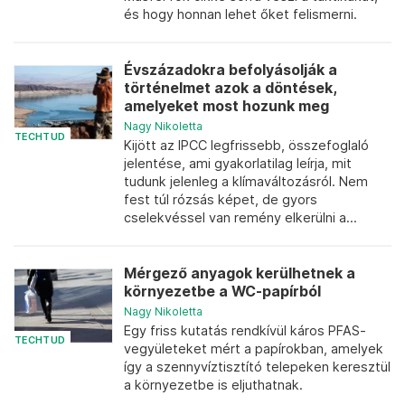
és hogy honnan lehet őket felismerni.
Évszázadokra befolyásolják a
történelmet azok a döntések,
amelyeket most hozunk meg
Nagy Nikoletta
TECHTUD
Kijött az IPCC legfrissebb, összefoglaló
jelentése, ami gyakorlatilag leírja, mit
tudunk jelenleg a klímaváltozásról. Nem
fest túl rózsás képet, de gyors
cselekvéssel van remény elkerülni a...
Mérgező anyagok kerülhetnek a
környezetbe a WC-papírból
Nagy Nikoletta
Egy friss kutatás rendkívül káros PFAS-
TECHTUD
vegyületeket mért a papírokban, amelyek
így a szennyvíztisztító telepeken keresztül
a környezetbe is eljuthatnak.