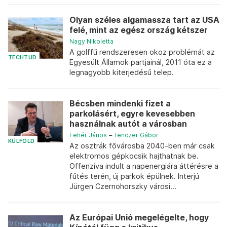
Olyan széles algamassza tart az USA
felé, mint az egész ország kétszer
Nagy Nikoletta
A golffű rendszeresen okoz problémát az
TECHTUD
Egyesült Államok partjainál, 2011 óta ez a
legnagyobb kiterjedésű telep.
Bécsben mindenki fizet a
parkolásért, egyre kevesebben
használnak autót a városban
Fehér János
–
Tenczer Gábor
KÜLFÖLD
Az osztrák fővárosba 2040-ben már csak
elektromos gépkocsik hajthatnak be.
Offenzíva indult a napenergiára áttérésre a
fűtés terén, új parkok épülnek. Interjú
Jürgen Czernohorszky városi...
Az Európai Unió megelégelte, hogy