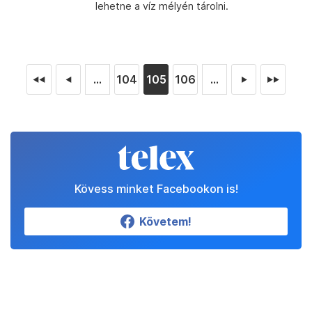
lehetne a víz mélyén tárolni.
...
104
105
106
...
◄◄
◄
►
►►
Kövess minket Facebookon is!
Követem!