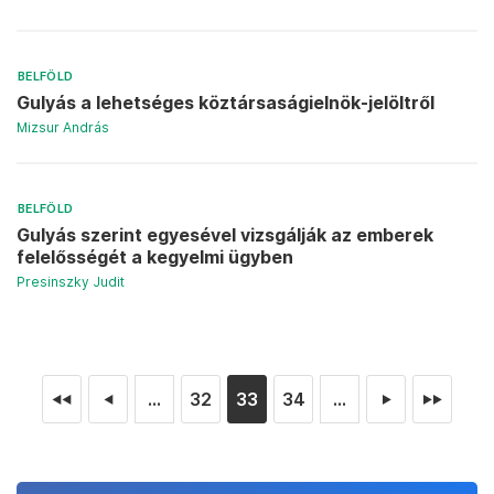
BELFÖLD
Gulyás a lehetséges köztársaságielnök-jelöltről
Mizsur András
BELFÖLD
Gulyás szerint egyesével vizsgálják az emberek
felelősségét a kegyelmi ügyben
Presinszky Judit
...
32
33
34
...
◄◄
◄
►
►►