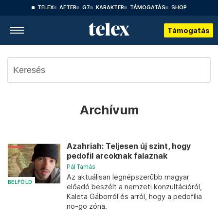
TELEX
AFTER
G7
KARAKTER
TÁMOGATÁS
SHOP
Támogatás
Archívum
Azahriah: Teljesen új szint, hogy
pedofil arcoknak falaznak
Pál Tamás
Az aktuálisan legnépszerűbb magyar
BELFÖLD
előadó beszélt a nemzeti konzultációról,
Kaleta Gáborról és arról, hogy a pedofília
no-go zóna.