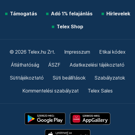
Támogatás
Adó 1% felajánlás
Hírlevelek
Telex Shop
© 2026 Telex.hu Zrt.
Impresszum
Etikai kódex
Átláthatóság
ÁSZF
Adatkezelési tájékoztató
Sütitájékoztató
Süti beállítások
Szabályzatok
Kommentelési szabályzat
Telex Sales