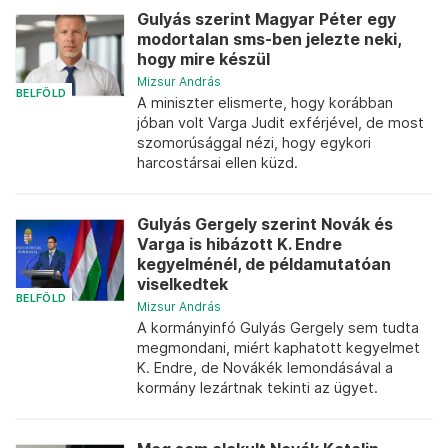
Gulyás szerint Magyar Péter egy
modortalan sms-ben jelezte neki,
hogy mire készül
Mizsur András
BELFÖLD
A miniszter elismerte, hogy korábban
jóban volt Varga Judit exférjével, de most
szomorúsággal nézi, hogy egykori
harcostársai ellen küzd.
Gulyás Gergely szerint Novák és
Varga is hibázott K. Endre
kegyelménél, de példamutatóan
viselkedtek
BELFÖLD
Mizsur András
A kormányinfó Gulyás Gergely sem tudta
megmondani, miért kaphatott kegyelmet
K. Endre, de Novákék lemondásával a
kormány lezártnak tekinti az ügyet.