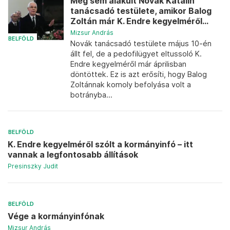
Meg sem alakult Novák Katalin
tanácsadó testülete, amikor Balog
Zoltán már K. Endre kegyelméről...
Mizsur András
BELFÖLD
Novák tanácsadó testülete május 10-én
állt fel, de a pedofilügyet eltussoló K.
Endre kegyelméről már áprilisban
döntöttek. Ez is azt erősíti, hogy Balog
Zoltánnak komoly befolyása volt a
botrányba...
BELFÖLD
K. Endre kegyelméről szólt a kormányinfó – itt
vannak a legfontosabb állítások
Presinszky Judit
BELFÖLD
Vége a kormányinfónak
Mizsur András