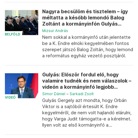
Nagyra becsülöm és tisztelem – így
méltatta a később lemondó Balog
Zoltánt a kormányinfón Gulyás...
Mizsur András
BELFÖLD
Nem sokkal a kormányinfó után jelentette
be a K. Endre elnöki kegyelmében fontos
szerepet játszó Balog Zoltán, hogy lemond
a református egyház vezető posztjáról.
Gulyás: Először fordul elő, hogy
valamire tudnék és nem válaszolok –
videón a kormányinfó legjobb...
Simor Dániel
–
Sarkadi Zsolt
VIDEÓ
Gulyás Gergely azt mondta, hogy Orbán
Viktor is a sajtóból értesült K. Endre
kegyelméről, de nem volt hajlandó elárulni,
hogy Varga Judit támogatta-e a kérelmet.
Ilyen volt az első kormányinfó a...