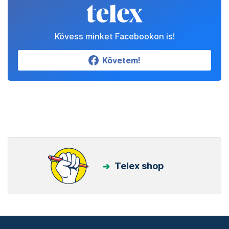
Kövess minket Facebookon is!
Követem!
Telex shop