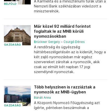
A Karmelita és a minisztériumi túrák után a
BELFÖLD
Nemzeti Bank székházában videózott a
miniszterelnök.
Már közel 92 milliárd forintot
foglaltak le az MNB körüli
nyomozásokban
Brückner Gergely
–
Csurgó Dénes
GAZDASÁG
A rendőrség és ügyészség
háttérbeszélgetésén az is kiderült, hogy a
két zajló nyomozásban már egész
szervereket zároltak a nyomozók, akik
csak az elmúlt két napban 17 jogi
személynél nyomoztak.
Több helyszínen is razziáztak a
nyomozók az MNB-ügyben
Bánáti Anna
A Központi Nyomozó Főügyészség azt
GAZDASÁG
ígérte, pénteken beszámolnak a