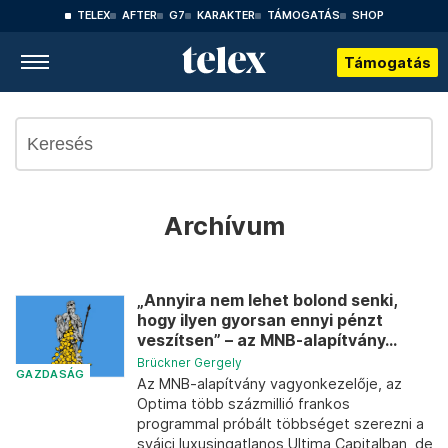
TELEX
AFTER
G7
KARAKTER
TÁMOGATÁS
SHOP
Támogatás
Archívum
„Annyira nem lehet bolond senki,
hogy ilyen gyorsan ennyi pénzt
veszítsen” – az MNB-alapítvány...
Brückner Gergely
GAZDASÁG
Az MNB-alapítvány vagyonkezelője, az
Optima több százmillió frankos
programmal próbált többséget szerezni a
svájci luxusingatlanos Ultima Capitalban, de