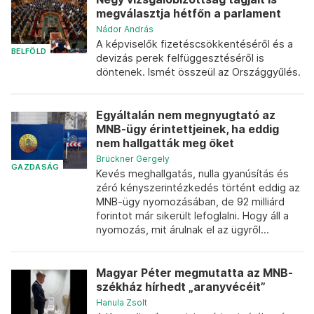
megválasztja hétfőn a parlament
Nádor András
A képviselők fizetéscsökkentéséről és a
BELFÖLD
devizás perek felfüggesztéséről is
döntenek. Ismét összeül az Országgyűlés.
Egyáltalán nem megnyugtató az
MNB-ügy érintettjeinek, ha eddig
nem hallgatták meg őket
Brückner Gergely
GAZDASÁG
Kevés meghallgatás, nulla gyanúsítás és
zéró kényszerintézkedés történt eddig az
MNB-ügy nyomozásában, de 92 milliárd
forintot már sikerült lefoglalni. Hogy áll a
nyomozás, mit árulnak el az ügyről...
Magyar Péter megmutatta az MNB-
székház hírhedt „aranyvécéit”
Hanula Zsolt