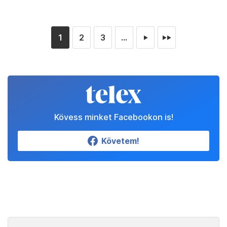
1
2
3
...
►
►►
Kövess minket Facebookon is!
Követem!