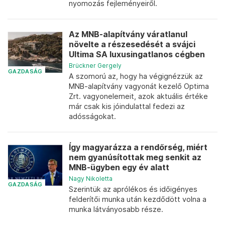
nyomozás fejleményeiről.
Az MNB-alapítvány váratlanul
növelte a részesedését a svájci
Ultima SA luxusingatlanos cégben
Brückner Gergely
GAZDASÁG
A szomorú az, hogy ha végignézzük az
MNB-alapítvány vagyonát kezelő Optima
Zrt. vagyonelemeit, azok aktuális értéke
már csak kis jóindulattal fedezi az
adósságokat.
Így magyarázza a rendőrség, miért
nem gyanúsítottak meg senkit az
MNB-ügyben egy év alatt
Nagy Nikoletta
GAZDASÁG
Szerintük az aprólékos és időigényes
felderítői munka után kezdődött volna a
munka látványosabb része.