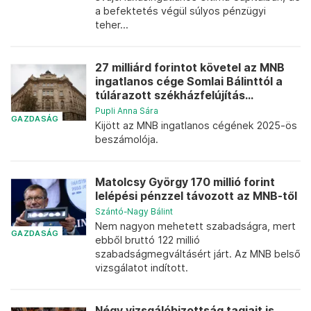
a befektetés végül súlyos pénzügyi
teher...
27 milliárd forintot követel az MNB
ingatlanos cége Somlai Bálinttól a
túlárazott székházfelújítás...
Pupli Anna Sára
GAZDASÁG
Kijött az MNB ingatlanos cégének 2025-ös
beszámolója.
Matolcsy György 170 millió forint
lelépési pénzzel távozott az MNB-től
Szántó-Nagy Bálint
Nem nagyon mehetett szabadságra, mert
GAZDASÁG
ebből bruttó 122 millió
szabadságmegváltásért járt. Az MNB belső
vizsgálatot indított.
Négy vizsgálóbizottság tagjait is