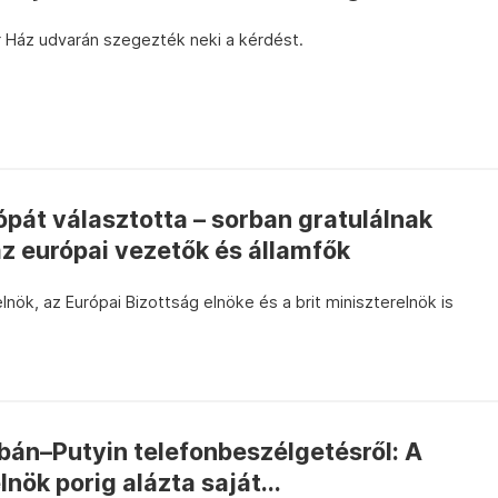
r Ház udvarán szegezték neki a kérdést.
pát választotta – sorban gratulálnak
z európai vezetők és államfők
elnök, az Európai Bizottság elnöke és a brit miniszterelnök is
bán–Putyin telefonbeszélgetésről: A
nök porig alázta saját...