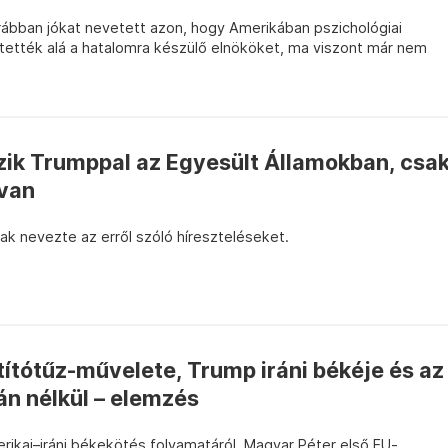
rábban jókat nevetett azon, hogy Amerikában pszichológiai
etették alá a hatalomra készülő elnököket, ma viszont már nem
zik Trumppal az Egyesült Államokban, csa
van
k nevezte az erről szóló híreszteléseket.
ítótűz-művelete, Trump iráni békéje és az
án nélkül – elemzés
rikai–iráni békekötés folyamatáról, Magyar Péter első EU-