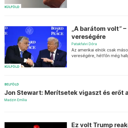
KÜLFÖLD
„A barátom volt” –
vereségére
Patakfalvi Dóra
Az amerikai elnök csak máso
vereségére, hétfőn még hall
KÜLFÖLD
BELFÖLD
Jon Stewart: Merítsetek vigaszt és erőt
Madzin Emília
Ez volt Trump reak