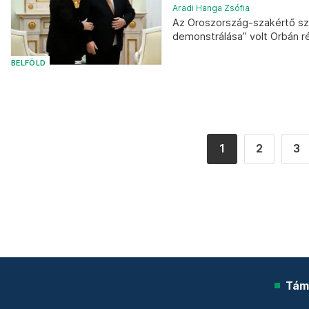
Aradi Hanga Zsófia
Az Oroszország-szakértő szer
demonstrálása” volt Orbán ré
BELFÖLD
1
2
3
Tám