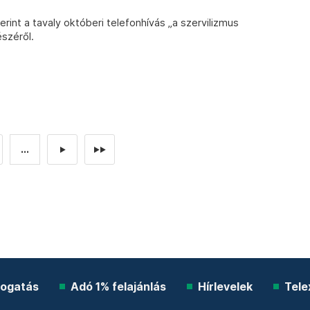
int a tavaly októberi telefonhívás „a szervilizmus
széről.
...
►
►►
ogatás
Adó 1% felajánlás
Hírlevelek
Tele