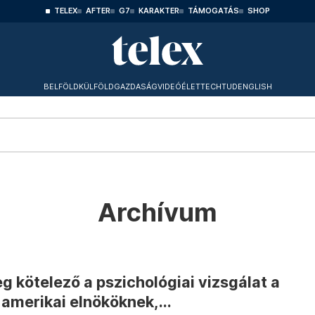
TELEX
AFTER
G7
KARAKTER
TÁMOGATÁS
SHOP
BELFÖLD
KÜLFÖLD
GAZDASÁG
VIDEÓ
ÉLET
TECHTUD
ENGLISH
Archívum
g kötelező a pszichológiai vizsgálat a
amerikai elnököknek,...