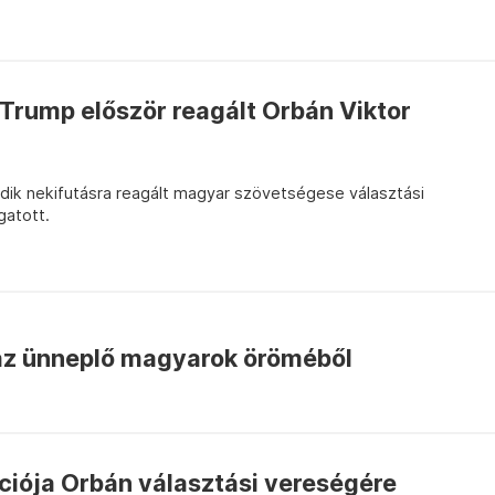
 Trump először reagált Orbán Viktor
dik nekifutásra reagált magyar szövetségese választási
gatott.
 az ünneplő magyarok öröméből
ciója Orbán választási vereségére