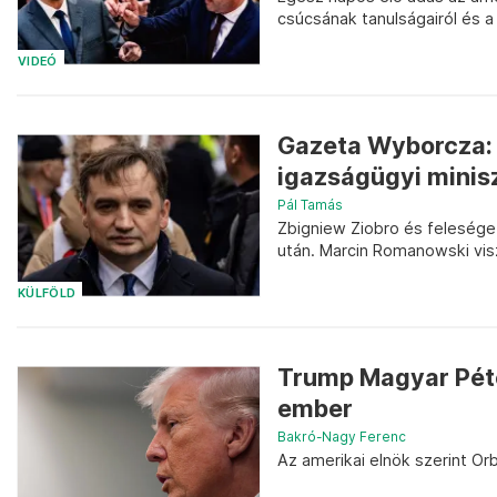
csúcsának tanulságairól és a 
VIDEÓ
Gazeta Wyborcza: 
igazságügyi minis
Pál Tamás
Zbigniew Ziobro és felesége
után. Marcin Romanowski vis
KÜLFÖLD
Trump Magyar Péter
ember
Bakró-Nagy Ferenc
Az amerikai elnök szerint Orb