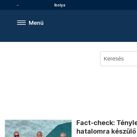
Ibolya
Menü
Fact-check: Tényle
hatalomra készülő 