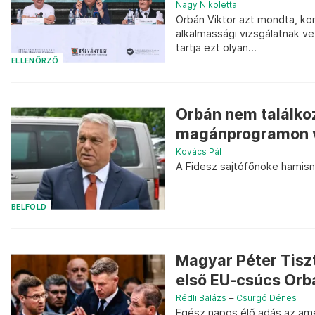
Nagy Nikoletta
Orbán Viktor azt mondta, ko
alkalmassági vizsgálatnak v
tartja ezt olyan...
ELLENŐRZŐ
Orbán nem találko
magánprogramon 
Kovács Pál
A Fidesz sajtófőnöke hamisna
BELFÖLD
Magyar Péter Tiszt
első EU-csúcs Orb
Rédli Balázs
–
Csurgó Dénes
Egész napos élő adás az ame