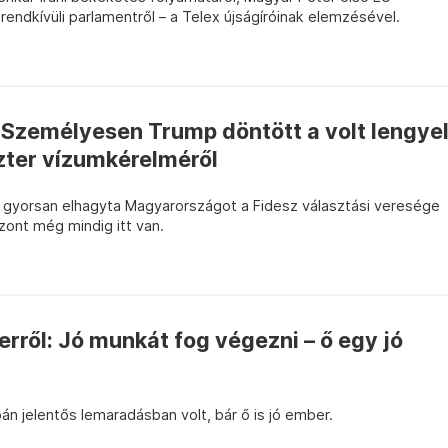
rendkívüli parlamentről – a Telex újságíróinak elemzésével.
Személyesen Trump döntött a volt lengye
zter vízumkérelméről
 gyorsan elhagyta Magyarországot a Fidesz választási veresége
zont még mindig itt van.
ről: Jó munkát fog végezni – ő egy jó
án jelentős lemaradásban volt, bár ő is jó ember.