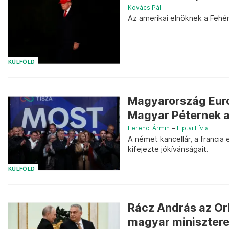
Kovács Pál
Az amerikai elnöknek a Fehé
KÜLFÖLD
Magyarország Euró
Magyar Péternek a
Ferenci Ármin
–
Liptai Lívia
A német kancellár, a francia 
kifejezte jókívánságait.
KÜLFÖLD
Rácz András az Or
magyar miniszterel