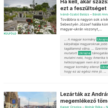
Ha kell, akár százs
ezt a feszültséget 
Ivándi-Szabó Balázs
–
Bánáti Ann
Továbbra is nagyon sok a kér
Sebestyén József halála körü
magyar–ukrán viszonyt,...
KÜLFÖLD
… A magyar kormány
Ukrajn
kárpátaljai magyaroknak jobb
tagállammá válna. … Szerinte
mutatott
Ukrajna
támogatásá
mutatni neki, hogy Amerika 
hétköznapjain nem érzi a két 
magyar kormány ellenzi
Ukra
hogy ez az egész mire jó. …
Lezárták az András
megemlékező tömeg
Kaiser Orsolya
–
Molnár Réka
–
N