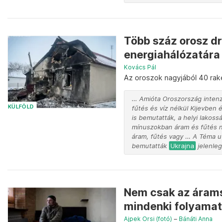
Több száz orosz d
energiahálózatára 
Kovács Pál
Az oroszok nagyjából 40 rakét
… Amióta Oroszország inten
KÜLFÖLD
fűtés és víz nélkül Kijevben 
is bemutatták, a helyi lakos
mínuszokban áram és fűtés né
áram, fűtés vagy … A Téma ut
bemutatták
Ukrajna
jelenleg
Nem csak az áramsz
mindenki folyamat
Ajpek Orsi (fotó)
–
Bánáti Anna