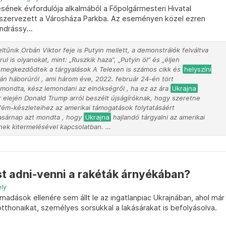
sének évfordulója alkalmából a Főpolgármesteri Hivatal
zervezett a Városháza Parkba. Az eseményen közel ezren
ndrássy...
tűnik Orbán Viktor feje is Putyin mellett, a demonstrálók felváltva
l is olyanokat, mint: „Ruszkik haza”, „Putyin öl” és „éljen
, megkezdődtek a tárgyalások A Telexen is számos cikk és
helyszíni
án háborúról , ami három éve, 2022. február 24-én tört
t mondta, kész lemondani az elnökségről , ha ez az ára
Ukrajna
elején Donald Trump arról beszélt újságíróknak, hogy szeretne
fém-készleteihez az amerikai támogatások folytatásáért
asárnap azt mondta , hogy
Ukrajna
hajlandó tárgyalni az amerikai
nek kitermelésével kapcsolatban. …
st adni-venni a rakéták árnyékában?
ely
adások ellenére sem állt le az ingatlanpiac Ukrajnában, ahol már
otthonaikat, személyes sorsukkal a lakásárakat is befolyásolva.