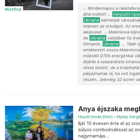
… Mindennapos a rakétafen
KÜLFÖLD
által indított …
Helyszíni ripo
Ukrajna
bármelyik városána
teljesen az országot. Az or
lakásokat. … Malenkova kijev
de
Ukrajna
valójában tíz év
Donyeck,
Ukrajna
. … Talán 
emlékezett vissza Malenkov
működő DTEK energetikai válla
átjárás a szeparatista luhan
része között, de a kvázihatá
pályázhattak rá, ha volt inga
részén. Jelenleg 32 ezren v
Anya éjszaka megha
Huszti István (fotó)
–
Nyilas Gerg
Ilját 10 évesen érte el az o
súlyos combsérüléssel az or
nagymamája...