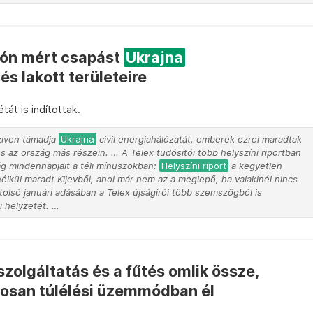
rón mért csapást
Ukrajna
és lakott területeire
át is indítottak.
zíven támadja
Ukrajna
civil energiahálózatát, emberek ezrei maradtak
és az ország más részein. … A Telex tudósítói több helyszíni riportban
ság mindennapjait a téli mínuszokban:
Helyszíni riport
a kegyetlen
lkül maradt Kijevből, ahol már nem az a meglepő, ha valakinél nincs
olsó januári adásában a Telex újságírói több szemszögből is
i helyzetét. …
olgáltatás és a fűtés omlik össze,
osan túlélési üzemmódban él