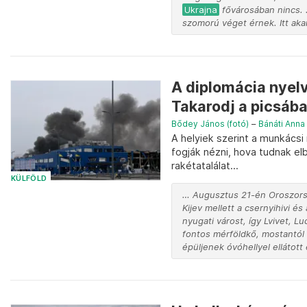
Ukrajna
fővárosában nincs. …
szomorú véget érnek. Itt aka
A diplomácia nyelv
Takarodj a picsába
Bődey János (fotó)
–
Bánáti Anna
A helyiek szerint a munkács
fogják nézni, hova tudnak el
rakétatalálat...
KÜLFÖLD
… Augusztus 21-én Oroszorsz
Kijev mellett a csernyihivi és
nyugati várost, így Lvivet, L
fontos mérföldkő, mostantól
épüljenek óvóhellyel ellátott