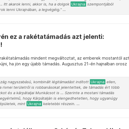
 Itt akarok lenni, akkor is, ha a dolgok
Ukrajna
szempontjából
rok lenni Ukrajnában, a legvégéig.” …
én ez a rakétatámadás azt jelenti:
!
i rakétatámadás mindent megváltoztat, az emberek mostantól az
bújni, ha jön egy újabb támadás. Augusztus 21-én hajnalban orosz
ág nagyszabású, kombinált légitámadást indított
Ukrajna
ellen,
 a rivnei területről is robbanásokat jelentettek, de támadás ért több
uckot és a kárpátaljai Munkácsot is … Szerinte a mostani támadás
 egyértelmű, hogy Kárpátalján is elengedhetetlen, hogy ugyanúgy
 épületek, mint
Ukrajna
keletebbi részein. …