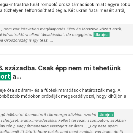
rgia-infrastruktúrát romboló orosz támadások miatt egyre több
 a tűzhelyen felforrósítható tégla. Két ukrán fiatal mesélt arról,
, nem volt közvetlen megállapodás Kijev és Moszkva között arról,
ai infrastruktúra elleni támadásokat, de megígérte:
Ukrajna
ha Oroszország is így tesz. …
6. századba. Csak épp nem mi tehetünk
port
a...
 eleje óta az áram- és a fűtéskimaradások határozzák meg. A
ülönbözőbb módokon próbálják megakadályozni, hogy kihűljön a
gű hálózatot üzemeltető Ukrenergo közlése szerint
Ukrajna
észhelyzeti áramkimaradásokkal kellett tervezni szombaton, azokban
némi fény, vagy átmenetileg visszajött az áram … „Egy hete apám
lta, amit itt látott: hogy náluk, ahol most szolgál, van áram, de itt,