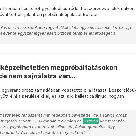
otthonban huszonöt gyerek él családokba szervezve, akik súlyos
val terhelt jelenben próbálnak új életet kezdeni.
ól is sűrűn érkeznek ide fogyatékkal élők, ugyanis részesei lettek egy
m évente egyszer ingyenesen biztosít terápiás lehetőséget a
lképzelhetetlen megpróbáltatásokon
de nem sajnálatra van...
an egyaránt orosz támadásban vesztette el a látását. Leszerelésü
ütt élni a sérüléseikkel, és azt is ki kellett találniuk, hogyan
mszünetek rendszerét már régebben bevezette, de a súlyos orosz
ett igazán bevett. … Akkoriban leginkább az
Ukrajna
keleti részén
hez, nyugatabbra ez nem volt jellemző. „Sokan gondolták úgy
háborúnk. Volt, aki azt mondta, megőrültem.” …