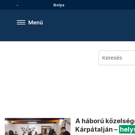
Ibolya
Menü
A háború közelsé
Kárpátalján –
helys