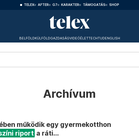
TELEX
AFTER
G7
KARAKTER
TÁMOGATÁS
SHOP
BELFÖLD
KÜLFÖLD
GAZDASÁG
VIDEÓ
ÉLET
TECHTUD
ENGLISH
Archívum
gében működik egy gyermekotthon
zíni riport
a ráti...