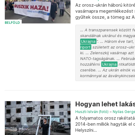
Az orosz–ukrán háború kitöré
vasárnapra megemlékezést s
gyűltek össze, a tömeg az A
BELFÖLD
… A transzparensek között fel
skandálnak ukránul és magyaru
Ukrajna
”. … Három éve tart
riport
született az orosz–ukr
ki. … Zelenszkij vasárnap az
NATO-tagságának. … Február 
hozzáférni
Ukrajna
ritkaföld
cserébe. … Az ukrán elnök v
kormánnyal az ásványkincsei
Hogyan lehet laká
Huszti István (fotó)
–
Nyilas Gerg
A folyamatos orosz rakétatám
2014-ben milliók hagyták el 
Helyszíni...