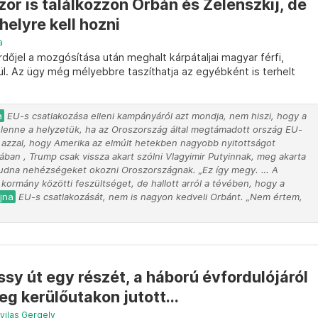
zor is találkozzon Orbán és Zelenszkij, de
helyre kell hozni
a
dőjel a mozgósítása után meghalt kárpátaljai magyar férfi,
l. Az ügy még mélyebbre taszíthatja az egyébként is terhelt
a
EU-s csatlakozása elleni kampányáról azt mondja, nem hiszi, hogy a
 lenne a helyzetük, ha az Oroszország által megtámadott ország EU-
 azzal, hogy Amerika az elmúlt hetekben nagyobb nyitottságot
ban , Trump csak vissza akart szólni Vlagyimir Putyinnak, meg akarta
tudna nehézségeket okozni Oroszországnak. „Ez így megy. … A
kormány közötti feszültséget, de hallott arról a tévében, hogy a
jna
EU-s csatlakozását, nem is nagyon kedveli Orbánt. „Nem értem,
sy út egy részét, a háború évfordulójáról
 kerülőutakon jutott...
yilas Gergely