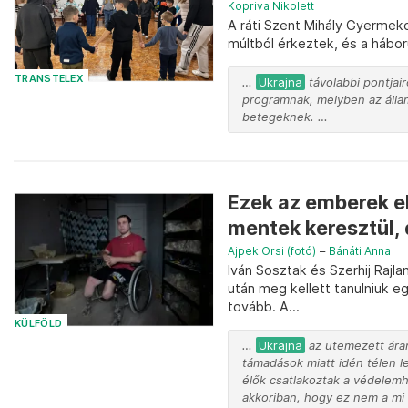
Kopriva Nikolett
A ráti Szent Mihály Gyermek
múltból érkeztek, és a háború
TRANSTELEX
…
Ukrajna
távolabbi pontjair
programnak, melyben az álla
betegeknek. …
Ezek az emberek e
mentek keresztül, 
Ajpek Orsi (fotó)
–
Bánáti Anna
Iván Sosztak és Szerhij Rajl
után meg kellett tanulniuk egy
tovább. A...
KÜLFÖLD
…
Ukrajna
az ütemezett ára
támadások miatt idén télen l
élők csatlakoztak a védelem
akkoriban, hogy ez nem a mi 