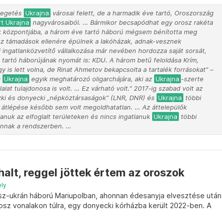
yegetés
Ukrajna
városai felett, de a harmadik éve tartó, Oroszország
rt Ukrajna
nagyvárosaiból. … Bármikor becsapódhat egy orosz rakéta
k központjába, a három éve tartó háború mégsem bénította meg
osz támadások ellenére épülnek a lakóházak, adnak-vesznek
i ingatlanközvetítő vállalkozása már nevében hordozza saját sorsát,
e tartó háborújának nyomát is: KDU. A három betű feloldása Krím,
így is lett volna, de Rinat Ahmetov bekapcsolta a tartalék forrásokat” –
a
Ukrajna
egyik meghatározó oligarchájára, aki az
Ukrajna
-szerte
lat tulajdonosa is volt. … Ez várható volt.” 2017-ig szabad volt az
szki és donyecki „népköztársaságok” (LNR, DNR) és
Ukrajna
többi
r átlépése később sem volt megoldhatatlan. … Az áttelepülők
tlanuk az elfoglalt területeken és nincs ingatlanuk
Ukrajna
többi
annak a rendszerben. …
lt, reggel jöttek értem az oroszok
ely
rosz-ukrán háború Mariupolban, ahonnan édesanyja elvesztése után
osz vonalakon túlra, egy donyecki kórházba került 2022-ben. A