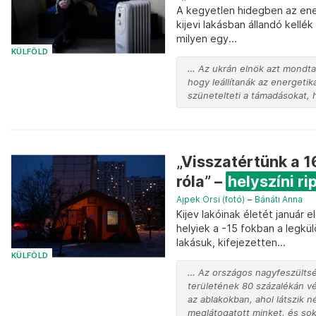
A kegyetlen hidegben az ene
kijevi lakásban állandó kellék
milyen egy...
KÜLFÖLD
… Az ukrán elnök azt mondta 
hogy leállítanák az energetik
szünetelteti a támadásokat, 
„Visszatértünk a 1
róla” –
helyszíni ri
Ajpek Orsi (fotó)
–
Bánáti Anna
Kijev lakóinak életét január
helyiek a -15 fokban a legk
lakásuk, kifejezetten...
KÜLFÖLD
… Az országos nagyfeszültsé
területének 80 százalékán v
az ablakokban, ahol látszik 
meglátogatott minket, és sokko