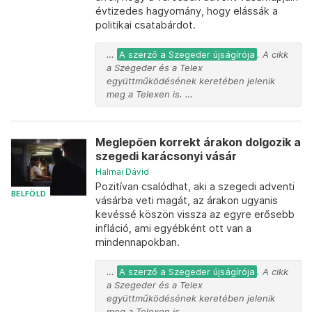
évtizedes hagyomány, hogy elássák a
politikai csatabárdot.
…
A szerző a Szegeder újságírója
. A cikk
a Szegeder és a Telex
együttműködésének keretében jelenik
meg a Telexen is. …
Meglepően korrekt árakon dolgozik a
szegedi karácsonyi vásár
Halmai Dávid
Pozitívan csalódhat, aki a szegedi adventi
BELFÖLD
vásárba veti magát, az árakon ugyanis
kevéssé köszön vissza az egyre erősebb
infláció, ami egyébként ott van a
mindennapokban.
…
A szerző a Szegeder újságírója
. A cikk
a Szegeder és a Telex
együttműködésének keretében jelenik
meg a Telexen is. …