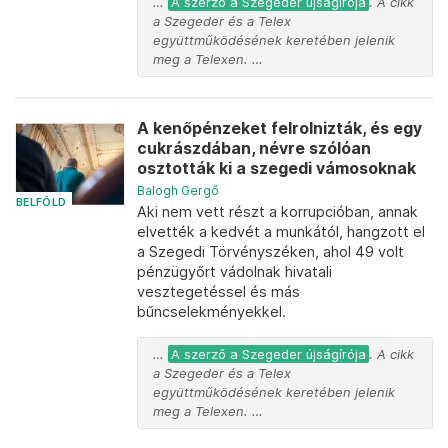
…
A szerző a Szegeder újságírója
. A cikk
a Szegeder és a Telex
együttműködésének keretében jelenik
meg a Telexen. …
A kenőpénzeket felrolnizták, és egy
cukrászdában, névre szólóan
osztották ki a szegedi vámosoknak
Balogh Gergő
BELFÖLD
Aki nem vett részt a korrupcióban, annak
elvették a kedvét a munkától, hangzott el
a Szegedi Törvényszéken, ahol 49 volt
pénzügyőrt vádolnak hivatali
vesztegetéssel és más
bűncselekményekkel.
…
A szerző a Szegeder újságírója
. A cikk
a Szegeder és a Telex
együttműködésének keretében jelenik
meg a Telexen. …