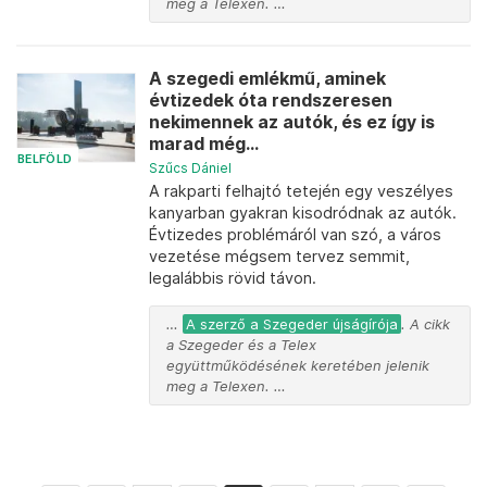
meg a Telexen. …
A szegedi emlékmű, aminek
évtizedek óta rendszeresen
nekimennek az autók, és ez így is
marad még...
BELFÖLD
Szűcs Dániel
A rakparti felhajtó tetején egy veszélyes
kanyarban gyakran kisodródnak az autók.
Évtizedes problémáról van szó, a város
vezetése mégsem tervez semmit,
legalábbis rövid távon.
…
A szerző a Szegeder újságírója
. A cikk
a Szegeder és a Telex
együttműködésének keretében jelenik
meg a Telexen. …