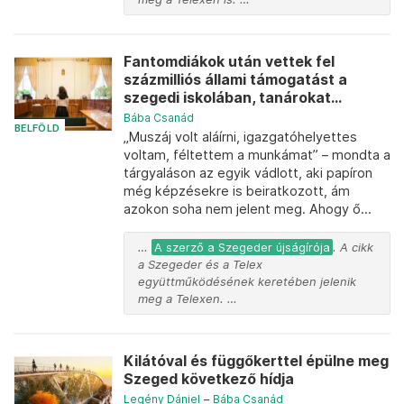
Fantomdiákok után vettek fel
százmilliós állami támogatást a
szegedi iskolában, tanárokat...
Bába Csanád
BELFÖLD
„Muszáj volt aláírni, igazgatóhelyettes
voltam, féltettem a munkámat” – mondta a
tárgyaláson az egyik vádlott, aki papíron
még képzésekre is beiratkozott, ám
azokon soha nem jelent meg. Ahogy ő...
…
A szerző a Szegeder újságírója
. A cikk
a Szegeder és a Telex
együttműködésének keretében jelenik
meg a Telexen. …
Kilátóval és függőkerttel épülne meg
Szeged következő hídja
Legény Dániel
–
Bába Csanád