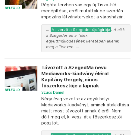
Régóta tervben van egy új Tisza-híd
BELFÖLD
megépítése, erről mutattak be szerdán
impozáns látványterveket a városházán.
…
A szerző a Szegeder újságírója
. A cikk
a Szegeder és a Telex
együttműködésének keretében jelenik
meg a Telexen. …
Távozott a SzegedMa nevű
Mediaworks-kiadvány éléről
Kapitány Gergely, nincs
főszerkesztője a lapnak
BELFÖLD
Szűcs Dániel
Négy évig vezette az egyik helyi
Mediaworks-kiadványt, aminek átalakítása
miatt most távozott annak éléről. Nem
dőlt még el, ki veszi át a főszerkesztői
posztot.