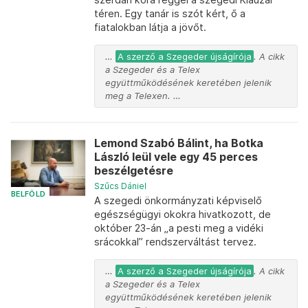
téren. Egy tanár is szót kért, ő a
fiatalokban látja a jövőt.
…
A szerző a Szegeder újságírója
. A cikk
a Szegeder és a Telex
együttműködésének keretében jelenik
meg a Telexen. …
Lemond Szabó Bálint, ha Botka
László leül vele egy 45 perces
beszélgetésre
Szűcs Dániel
BELFÖLD
A szegedi önkormányzati képviselő
egészségügyi okokra hivatkozott, de
október 23-án „a pesti meg a vidéki
srácokkal” rendszerváltást tervez.
…
A szerző a Szegeder újságírója
. A cikk
a Szegeder és a Telex
együttműködésének keretében jelenik