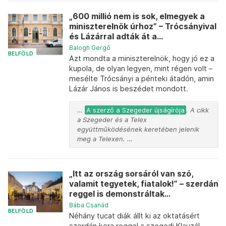
„600 millió nem is sok, elmegyek a
miniszterelnök úrhoz” – Trócsányival
és Lázárral adták át a...
Balogh Gergő
BELFÖLD
Azt mondta a miniszterelnök, hogy jó ez a
kupola, de olyan legyen, mint régen volt –
mesélte Trócsányi a pénteki átadón, amin
Lázár János is beszédet mondott.
…
A szerző a Szegeder újságírója
. A cikk
a Szegeder és a Telex
együttműködésének keretében jelenik
meg a Telexen. …
„Itt az ország sorsáról van szó,
valamit tegyetek, fiatalok!” – szerdán
reggel is demonstráltak...
Bába Csanád
BELFÖLD
Néhány tucat diák állt ki az oktatásért
szerdán kora reggel a szegedi Klauzál