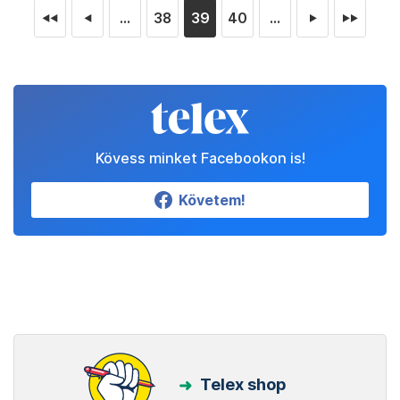
...
38
39
40
...
◄◄
◄
►
►►
Kövess minket Facebookon is!
Követem!
Telex shop