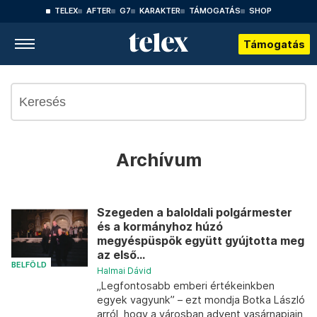
TELEX
AFTER
G7
KARAKTER
TÁMOGATÁS
SHOP
Támogatás
Archívum
Szegeden a baloldali polgármester
és a kormányhoz húzó
megyéspüspök együtt gyújtotta meg
az első...
BELFÖLD
Halmai Dávid
„Legfontosabb emberi értékeinkben
egyek vagyunk” – ezt mondja Botka László
arról, hogy a városban advent vasárnapjain