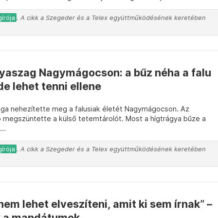
írója
. A cikk a Szegeder és a Telex együttműködésének keretében
yaszag Nagymágocson: a bűz néha a falu
de lehet tenni ellene
aga nehezítette meg a falusiak életét Nagymágocson. Az
p megszüntette a külső tetemtárolót. Most a hígtrágya bűze a
..
írója
. A cikk a Szegeder és a Telex együttműködésének keretében
em lehet elveszíteni, amit ki sem írnak” –
k a mandátumok...