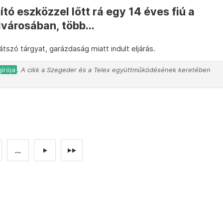
tó eszközzel lőtt rá egy 14 éves fiú a
városában, több...
tszó tárgyat, garázdaság miatt indult eljárás.
írója
. A cikk a Szegeder és a Telex együttműködésének keretében
...
►
►►