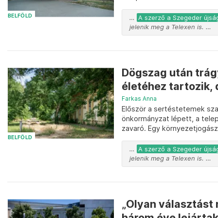
BELFÖLD
…
A szerző a Szegeder újság
jelenik meg a Telexen is. …
Dögszag után trág
életéhez tartozik, 
Farkas Anna
Először a sertéstetemek sz
önkormányzat lépett, a tele
zavaró. Egy környezetjogász.
BELFÖLD
…
A szerző a Szegeder újság
jelenik meg a Telexen is. …
„Olyan választást n
három éve lejárta