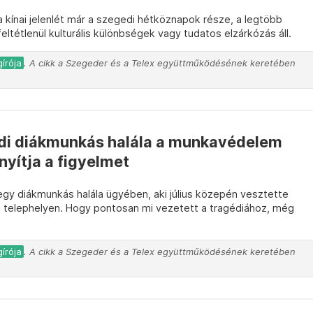
 kínai jelenlét már a szegedi hétköznapok része, a legtöbb
tétlenül kulturális különbségek vagy tudatos elzárkózás áll.
írója
. A cikk a Szegeder és a Telex együttműködésének keretében
di diákmunkás halála a munkavédelem
nyítja a figyelmet
egy diákmunkás halála ügyében, aki július közepén vesztette
ri telephelyen. Hogy pontosan mi vezetett a tragédiához, még
írója
. A cikk a Szegeder és a Telex együttműködésének keretében