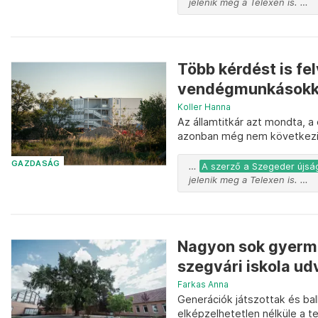
jelenik meg a Telexen is. …
Több kérdést is fe
vendégmunkásokkal 
Koller Hanna
Az államtitkár azt mondta, a
azonban még nem következik
GAZDASÁG
…
A szerző a Szegeder újság
jelenik meg a Telexen is. …
Nagyon sok gyermek
szegvári iskola udv
Farkas Anna
Generációk játszottak és bal
elképzelhetetlen nélküle a te