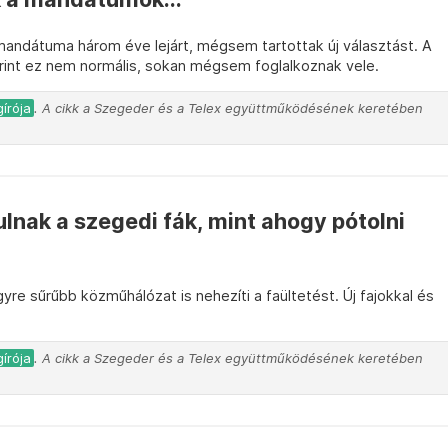
mandátuma három éve lejárt, mégsem tartottak új választást. A
int ez nem normális, sokan mégsem foglalkoznak vele.
írója
. A cikk a Szegeder és a Telex együttműködésének keretében
nak a szegedi fák, mint ahogy pótolni
yre sűrűbb közműhálózat is nehezíti a faültetést. Új fajokkal és
.
írója
. A cikk a Szegeder és a Telex együttműködésének keretében