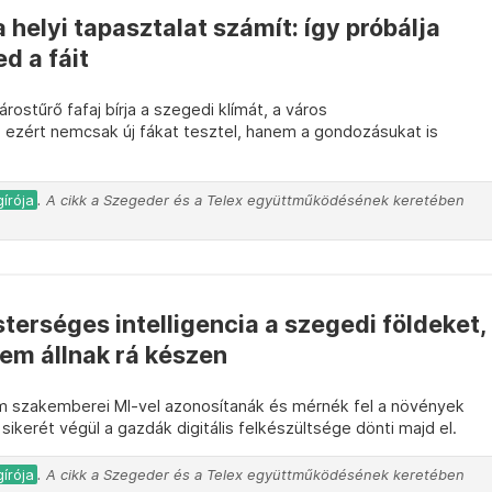
 helyi tapasztalat számít: így próbálja
 a fáit
ostűrő fafaj bírja a szegedi klímát, a város
ezért nemcsak új fákat tesztel, hanem a gondozásukat is
írója
. A cikk a Szegeder és a Telex együttműködésének keretében
terséges intelligencia a szegedi földeket,
em állnak rá készen
szakemberei MI-vel azonosítanák és mérnék fel a növények
sikerét végül a gazdák digitális felkészültsége dönti majd el.
írója
. A cikk a Szegeder és a Telex együttműködésének keretében