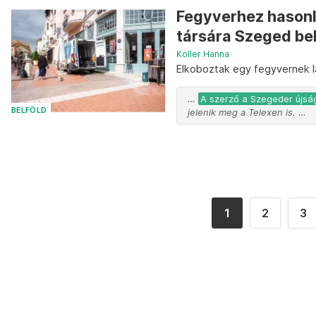
Fegyverhez hasonlí
társára Szeged bel
Koller Hanna
Elkoboztak egy fegyvernek lá
…
A szerző a Szegeder újság
BELFÖLD
jelenik meg a Telexen is. …
1
2
3