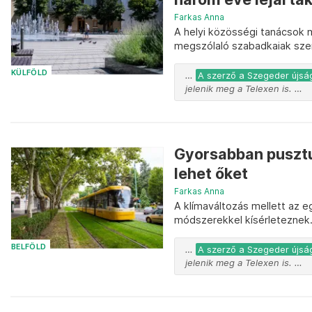
Farkas Anna
A helyi közösségi tanácsok 
megszólaló szabadkaiak szer
KÜLFÖLD
…
A szerző a Szegeder újság
jelenik meg a Telexen is. …
Gyorsabban pusztul
lehet őket
Farkas Anna
A klímaváltozás mellett az eg
módszerekkel kísérleteznek
BELFÖLD
…
A szerző a Szegeder újság
jelenik meg a Telexen is. …