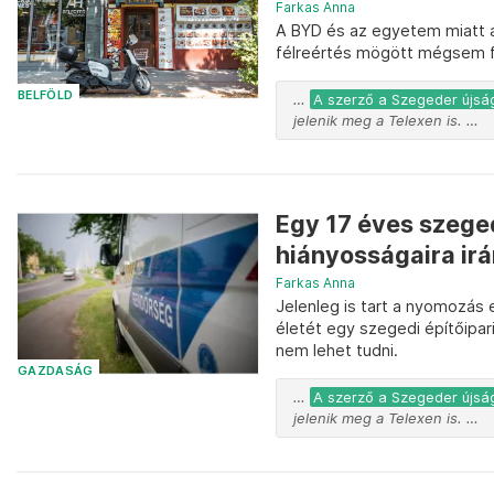
Farkas Anna
A BYD és az egyetem miatt a
félreértés mögött mégsem fel
BELFÖLD
…
A szerző a Szegeder újság
jelenik meg a Telexen is. …
Egy 17 éves szege
hiányosságaira irá
Farkas Anna
Jelenleg is tart a nyomozás 
életét egy szegedi építőipa
nem lehet tudni.
GAZDASÁG
…
A szerző a Szegeder újság
jelenik meg a Telexen is. …