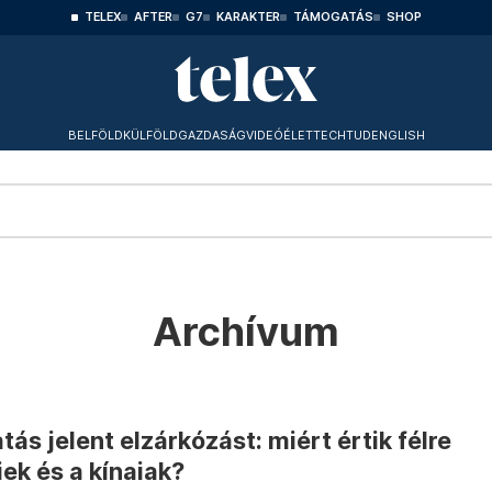
TELEX
AFTER
G7
KARAKTER
TÁMOGATÁS
SHOP
BELFÖLD
KÜLFÖLD
GAZDASÁG
VIDEÓ
ÉLET
TECHTUD
ENGLISH
Archívum
ás jelent elzárkózást: miért értik félre
ek és a kínaiak?