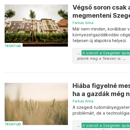
Végső soron csak a
megmenteni Szeged
Farkas Anna
Már nem minden, korábban vár
környezetgazdálkodási cége 
teljesen új alapokra helyezi.
TECHTUD
…
A szerző a Szegeder újság
jelenik meg a Telexen is. …
Hiába figyelné mes
ha a gazdák még n
Farkas Anna
A szegedi tudományegyetem 
problémáit, de a technológia 
TECHTUD
…
A szerző a Szegeder újság