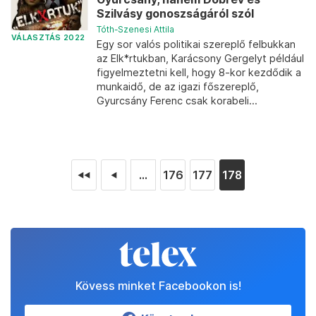
Szilvásy gonoszságáról szól
Tóth-Szenesi Attila
VÁLASZTÁS 2022
Egy sor valós politikai szereplő felbukkan
az Elk*rtukban, Karácsony Gergelyt például
figyelmeztetni kell, hogy 8-kor kezdődik a
munkaidő, de az igazi főszereplő,
Gyurcsány Ferenc csak korabeli...
...
176
177
178
◄◄
◄
Kövess minket Facebookon is!