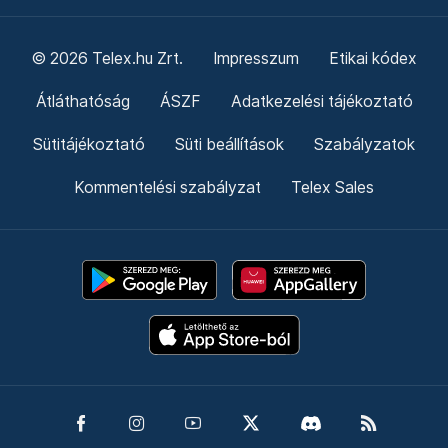
© 2026 Telex.hu Zrt.
Impresszum
Etikai kódex
Átláthatóság
ÁSZF
Adatkezelési tájékoztató
Sütitájékoztató
Süti beállítások
Szabályzatok
Kommentelési szabályzat
Telex Sales