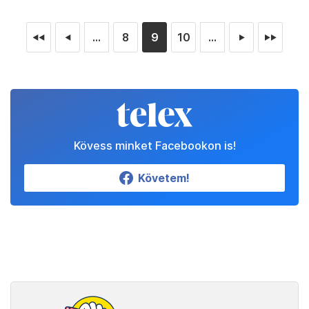
...
8
9
10
...
◄◄
◄
►
►►
Kövess minket Facebookon is!
Követem!