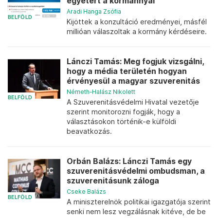
egyetért a kormánnyal
Aradi Hanga Zsófia
BELFÖLD
Kijöttek a konzultáció eredményei, másfél
millióan válaszoltak a kormány kérdéseire.
Lánczi Tamás: Meg fogjuk vizsgálni,
hogy a média területén hogyan
érvényesül a magyar szuverenitás
Németh-Halász Nikolett
BELFÖLD
A Szuverenitásvédelmi Hivatal vezetője
szerint monitorozni fogják, hogy a
választásokon történik-e külföldi
beavatkozás.
Orbán Balázs: Lánczi Tamás egy
szuverenitásvédelmi ombudsman, a
szuverenitásunk záloga
Cseke Balázs
BELFÖLD
A miniszterelnök politikai igazgatója szerint
senki nem lesz vegzálásnak kitéve, de be