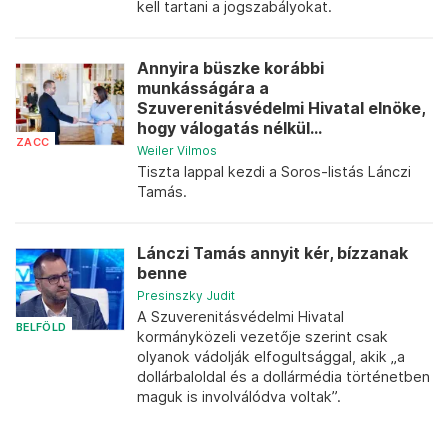
kell tartani a jogszabályokat.
Annyira büszke korábbi
munkásságára a
Szuverenitásvédelmi Hivatal elnöke,
hogy válogatás nélkül...
ZACC
Weiler Vilmos
Tiszta lappal kezdi a Soros-listás Lánczi
Tamás.
Lánczi Tamás annyit kér, bízzanak
benne
Presinszky Judit
A Szuverenitásvédelmi Hivatal
BELFÖLD
kormányközeli vezetője szerint csak
olyanok vádolják elfogultsággal, akik „a
dollárbaloldal és a dollármédia történetben
maguk is involválódva voltak”.