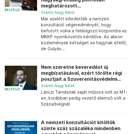
meghatározott...
BELFÖLD
Szántó-Nagy Bálint
Már azelőtt kihirdették a nemzeti
konzultáció végeredményét, hogy
befutott volna a feldolgozó központba az
MKKP nyomkövetős kérdőíve. Az akkori
közlemények kétséget se hagytak efelől,
de Gulyás...
Nem szeretne keveredést új
megbízatásával, ezért törölte régi
posztjait a Szuverenitásvédelmi...
Szántó-Nagy Bálint
BELFÖLD
Lánczi Tamásnak saját műsora volt az M1-
en, korábban pedig vezető elemző volt a
Századvégnél.
A nemzeti konzultációt kitöltők
szinte száz százaléka mindenben