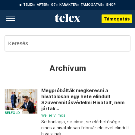
TELEX
AFTER
G7
KARAKTER
TÁMOGATÁS
SHOP
Támogatás
Archívum
Megpróbálták megkeresni a
hivatalosan egy hete elindult
Szuverenitásvédelmi Hivatalt, nem
jártak...
BELFÖLD
Weiler Vilmos
Se honlapja, se címe, se elérhetősége
nincs a hivatalosan február elejével elindult
hivatalnak.