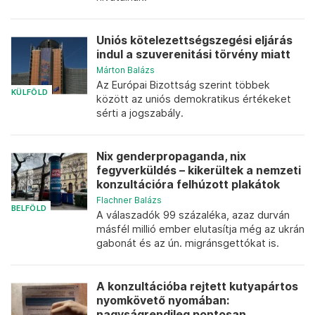
Uniós kötelezettségszegési eljárás
indul a szuverenitási törvény miatt
Márton Balázs
Az Európai Bizottság szerint többek
KÜLFÖLD
között az uniós demokratikus értékeket
sérti a jogszabály.
Nix genderpropaganda, nix
fegyverküldés – kikerültek a nemzeti
konzultációra felhúzott plakátok
Flachner Balázs
BELFÖLD
A válaszadók 99 százaléka, azaz durván
másfél millió ember elutasítja még az ukrán
gabonát és az ún. migránsgettókat is.
A konzultációba rejtett kutyapártos
nyomkövető nyomában:
nagyságrendileg pontosan