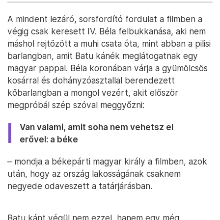
A mindent lezáró, sorsfordító fordulat a filmben a
végig csak keresett IV. Béla felbukkanása, aki nem
máshol rejtőzött a muhi csata óta, mint abban a pilisi
barlangban, amit Batu kánék meglátogatnak egy
magyar pappal. Béla koronában várja a gyümölcsös
kosárral és dohányzóasztallal berendezett
kőbarlangban a mongol vezért, akit először
megpróbál szép szóval meggyőzni:
Van valami, amit soha nem vehetsz el
erővel: a béke
– mondja a békepárti magyar király a filmben, azok
után, hogy az ország lakosságának csaknem
negyede odaveszett a tatárjárásban.
Batu kánt végül nem ezzel, hanem egy még