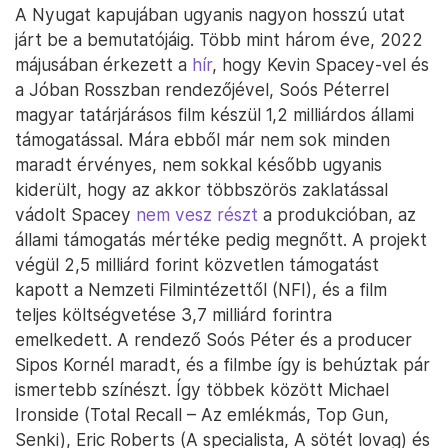
A Nyugat kapujában ugyanis nagyon hosszú utat
járt be a bemutatójáig. Több mint három éve, 2022
májusában érkezett a
hír
, hogy Kevin Spacey-vel és
a Jóban Rosszban rendezőjével, Soós Péterrel
magyar tatárjárásos film készül 1,2 milliárdos állami
támogatással. Mára ebből már nem sok minden
maradt érvényes, nem sokkal később ugyanis
kiderült, hogy az akkor többszörös zaklatással
vádolt Spacey
nem vesz részt
a produkcióban, az
állami támogatás mértéke pedig megnőtt. A projekt
végül 2,5 milliárd forint közvetlen támogatást
kapott a Nemzeti Filmintézettől (NFI), és a film
teljes költségvetése 3,7 milliárd forintra
emelkedett. A rendező Soós Péter és a producer
Sipos Kornél maradt, és a filmbe így is behúztak pár
ismertebb színészt. Így többek között Michael
Ironside (Total Recall – Az emlékmás, Top Gun,
Senki), Eric Roberts (A specialista, A sötét lovag) és