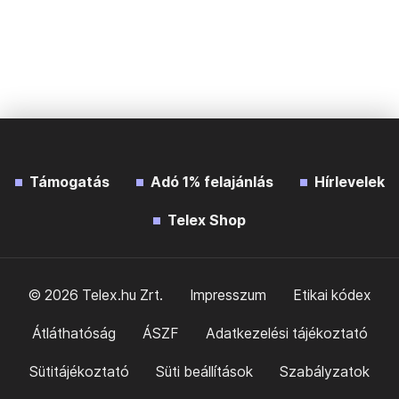
Támogatás
Adó 1% felajánlás
Hírlevelek
Telex Shop
© 2026 Telex.hu Zrt.
Impresszum
Etikai kódex
Átláthatóság
ÁSZF
Adatkezelési tájékoztató
Sütitájékoztató
Süti beállítások
Szabályzatok