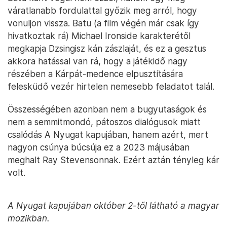
váratlanabb fordulattal győzik meg arról, hogy
vonuljon vissza. Batu (a film végén már csak így
hivatkoztak rá) Michael Ironside karakterétől
megkapja Dzsingisz kán zászlaját, és ez a gesztus
akkora hatással van rá, hogy a játékidő nagy
részében a Kárpát-medence elpusztítására
felesküdő vezér hirtelen nemesebb feladatot talál.
Összességében azonban nem a bugyutaságok és
nem a semmitmondó, pátoszos dialógusok miatt
csalódás A Nyugat kapujában, hanem azért, mert
nagyon csúnya búcsúja ez a 2023 májusában
meghalt Ray Stevensonnak. Ezért aztán tényleg kár
volt.
A Nyugat kapujában október 2-től látható a magyar
mozikban.