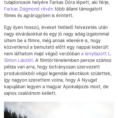
tulajdonosok helyére Farkas Dóra lépett, aki férje,
Farkas Zsigmond révén
több állami támogatott
filmes és agrárügyben is érintett.
Egy ilyen hosszú, éveket felölelő felvezetés után
nagy elvárásokkal és egy jó nagy adag izgalommal
ültem be a filmre, még annak ellenére is, hogy
közvetlenül a bemutató előtt egy nappal kiderült:
nem láthatom majd végső verzióban
a lenyilazott L.
Simon Lászlót
. A filmtörténelemben persze számos
példa van arra, hogy botrányosan szervezett
produkciókból végül legendás alkotások születtek,
így nagyon szerettem volna, hogy A Nyugat
kapujában legyen a magyar Apokalipszis most, de
sajnos csalódnom kellett.