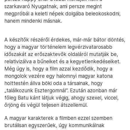
szarkavaró Nyugatnak, ami persze megint
megpróbál a keleti népek dolgába beleokoskodni,
hanem mindenki másnak.
A készítők részéről érdekes, már-már bátor döntés,
hogy a magyar történelem legvérzivatarosabb
időszakát az erőszaktevők oldaláról mutatják be,
relativizálva a bűneiket és a kegyetlenkedéseiket.
Még úgy is, hogy a film azzal kezdődik, hogy a
mongolok vezére egy halomnyi magyar katona
holttestén állva böki oda a társainak, hogy
„találkozunk Esztergomnál”. Ezután azonban már
főleg Batu kánt látjuk végig, ahogy szexel, viccel,
őrjöng és végül teljesen átszellemül.
A magyar karakterek a filmben ezzel szemben
brutálisan egyszerűek, úgy kommunikálnak