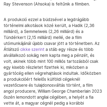
Ray Stevenson (Ahsoka) is feltűnik a filmben.
A produkció ezzel a büdzsével a legdrágább
történelmi alkotások közé került, a Hadik (2,36
milliárd), a Semmelweis (2,26 milliárd) és a
Tündérkert (2,15 milliárd) mellé, de a film
utómunkájánál újabb csavar jött a történetben. Az
Átlátszó
cikke szerint
a stáb egy része és több
alvállalkozó sokáig nem kapta meg a pénzét, és
volt, akinek több mint 100 milliós tartozásból csak
egy kisebb részletet fizettek ki, miközben a
gyártócég ellen végrehajtások indultak. Időközben
a produkcióért felelős külföldi cégeknél
vezetőcsere és tulajdonosváltás történt, a film
angol producere, William George Chamberlain 2023
őszén lemondott angliai cégében, a helyét a fia
vette át, a magyar cégnél pedig a korábbi