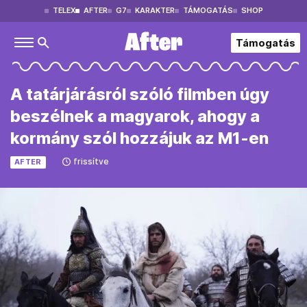
TELEX
AFTER
G7
KARAKTER
TÁMOGATÁS
SHOP
Támogatás
A tatárjárásról szóló filmben úgy
beszélnek a magyarok, ahogy a
kormány szól hozzájuk az M1-en
frissítve
AFTER