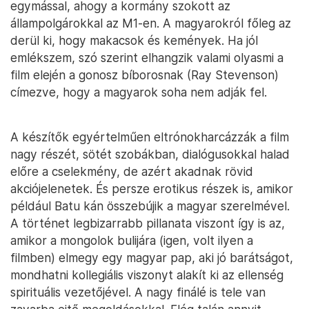
egymással, ahogy a kormány szokott az
állampolgárokkal az M1-en. A magyarokról főleg az
derül ki, hogy makacsok és kemények. Ha jól
emlékszem, szó szerint elhangzik valami olyasmi a
film elején a gonosz bíborosnak (Ray Stevenson)
címezve, hogy a magyarok soha nem adják fel.
A készítők egyértelműen eltrónokharcázzák a film
nagy részét, sötét szobákban, dialógusokkal halad
előre a cselekmény, de azért akadnak rövid
akciójelenetek. És persze erotikus részek is, amikor
például Batu kán összebújik a magyar szerelmével.
A történet legbizarrabb pillanata viszont így is az,
amikor a mongolok bulijára (igen, volt ilyen a
filmben) elmegy egy magyar pap, aki jó barátságot,
mondhatni kollegiális viszonyt alakít ki az ellenség
spirituális vezetőjével. A nagy finálé is tele van