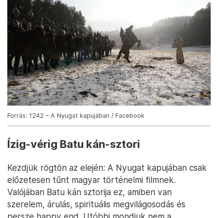
Forrás: 1242 – A Nyugat kapujában / Facebook
Ízig-vérig Batu kán-sztori
Kezdjük rögtön az elején: A Nyugat kapujában csak
előzetesen tűnt magyar történelmi filmnek.
Valójában Batu kán sztorija ez, amiben van
szerelem, árulás, spirituális megvilágosodás és
persze happy end. Utóbbi mondjuk nem a