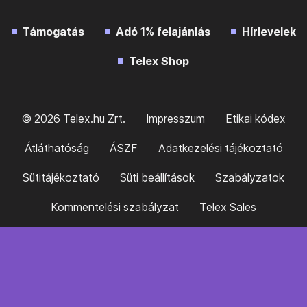
Támogatás
Adó 1% felajánlás
Hírlevelek
Telex Shop
© 2026 Telex.hu Zrt.
Impresszum
Etikai kódex
Átláthatóság
ÁSZF
Adatkezelési tájékoztató
Sütitájékoztató
Süti beállítások
Szabályzatok
Kommentelési szabályzat
Telex Sales