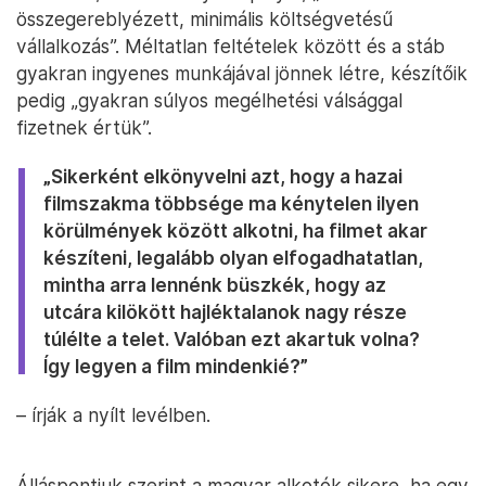
összegereblyézett, minimális költségvetésű
vállalkozás”. Méltatlan feltételek között és a stáb
gyakran ingyenes munkájával jönnek létre, készítőik
pedig „gyakran súlyos megélhetési válsággal
fizetnek értük”.
„Sikerként elkönyvelni azt, hogy a hazai
filmszakma többsége ma kénytelen ilyen
körülmények között alkotni, ha filmet akar
készíteni, legalább olyan elfogadhatatlan,
mintha arra lennénk büszkék, hogy az
utcára kilökött hajléktalanok nagy része
túlélte a telet. Valóban ezt akartuk volna?
Így legyen a film mindenkié?”
– írják a nyílt levélben.
Álláspontjuk szerint a magyar alkotók sikere, ha egy