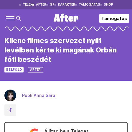
TELEX
AFTER
G7
KARAKTER
TÁMOGATÁS
SHOP
Támogatás
Kilenc filmes szervezet nyílt
levélben kérte ki magának Orbán
fóti beszédét
BELFÖLD
AFTER
Pupli Anna Sára
Állítsd be a Telexet