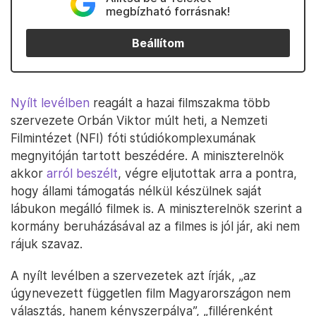
megbízható forrásnak!
Beállítom
Nyílt levélben
reagált a hazai filmszakma több
szervezete Orbán Viktor múlt heti, a Nemzeti
Filmintézet (NFI) fóti stúdiókomplexumának
megnyitóján tartott beszédére. A miniszterelnök
akkor
arról beszélt
, végre eljutottak arra a pontra,
hogy állami támogatás nélkül készülnek saját
lábukon megálló filmek is. A miniszterelnök szerint a
kormány beruházásával az a filmes is jól jár, aki nem
rájuk szavaz.
A nyílt levélben a szervezetek azt írják, „az
úgynevezett független film Magyarországon nem
választás, hanem kényszerpálya”, „fillérenként