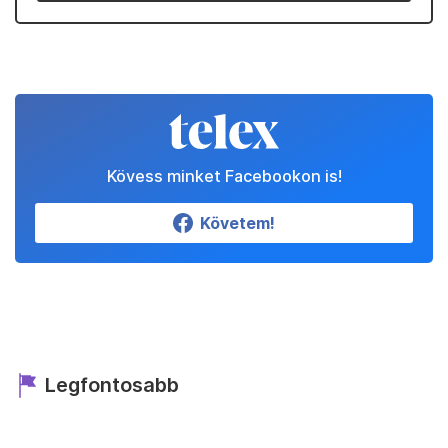
Kövess minket Facebookon is!
Követem!
Legfontosabb